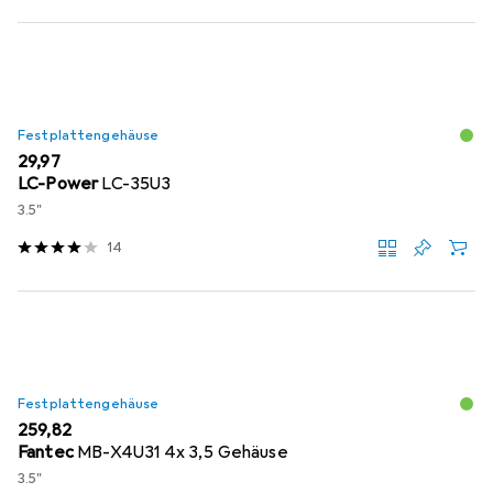
Festplattengehäuse
EUR
29,97
LC-Power
LC-35U3
3.5"
14
Festplattengehäuse
EUR
259,82
Fantec
MB-X4U31 4x 3,5 Gehäuse
3.5"