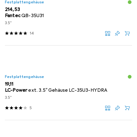
Festplattengehäuse
EUR
214,53
Fantec
QB-35U31
3.5"
14
Festplattengehäuse
EUR
19,11
LC-Power
ext. 3.5" Gehäuse LC-35U3-HYDRA
3.5"
5