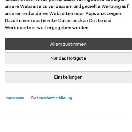
unsere Webseite zu verbessern und gezielte Werbung auf
Hier findest du passendes Zubehör zum Produkt HPE HP
unseren und anderen Webseiten oder Apps anzuzeigen.
Festplatte 500 GB aus der Kategorie
Dazu können bestimmte Daten auch an Dritte und
Festplattengehäuse.
Werbepartner weitergegeben werden.
Relevanz
Allem zustimmen
Produktliste
Nur das Nötigste
Festplattengehäuse
Einstellungen
EUR
29,42
Icy Box
Externes Gehäuse für 1x HDD, IB-377U3
3.5"
Impressum
Datenschutzerklärung
110