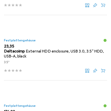
Festplattengehäuse
EUR
23,35
Deltacoimp
External HDD enclosure, USB 3.0, 3.5" HDD,
USB-A, black
3.5"
Festplattengehäuse