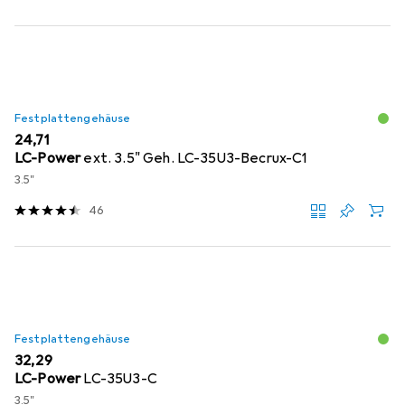
Festplattengehäuse
EUR
24,71
LC-Power
ext. 3.5" Geh. LC-35U3-Becrux-C1
3.5"
46
Festplattengehäuse
EUR
32,29
LC-Power
LC-35U3-C
3.5"