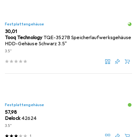
Festplattengehäuse
EUR
30,01
Tooq Technology
TQE-3527B Speicherlaufwerksgehäuse
HDD-Gehäuse Schwarz 3.5"
3.5"
Festplattengehäuse
EUR
57,98
Delock
42624
3.5"
1