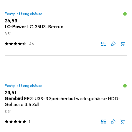
Festplattengehäuse
EUR
26,53
LC-Power
LC-35U3-Becrux
3.5"
46
Festplattengehäuse
EUR
23,51
Gembird
EE3-U3S-3 Speicherlaufwerksgehäuse HDD-
Gehäuse 3.5 Zoll
3.5"
1