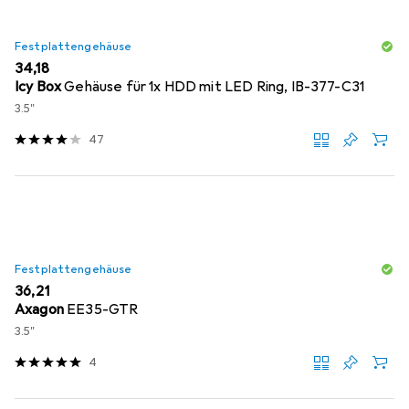
Festplattengehäuse
EUR
34,18
Icy Box
Gehäuse für 1x HDD mit LED Ring, IB-377-C31
3.5"
47
Festplattengehäuse
EUR
36,21
Axagon
EE35-GTR
3.5"
4