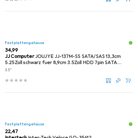
Festplattengehäuse
EUR
34,99
JJ Computer
JOUJYE JJ-137M-SS SATA/SAS 13,3cm
5.25Zoll schwarz fuer 8,9cm 3.5Zoll HDD 7pin SATA
Connector
3.5"
Festplattengehäuse
EUR
22,47
Intertech
Inter-Tech Veloce GD-35612