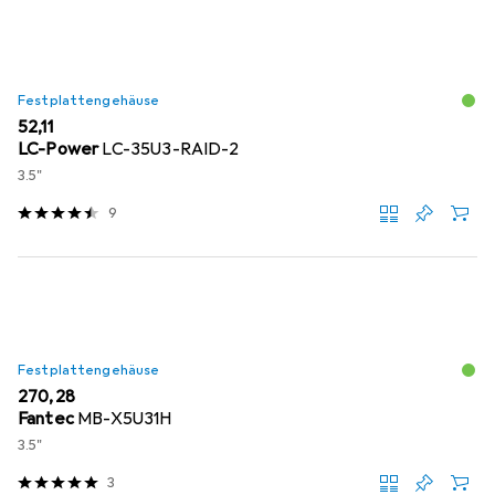
Festplattengehäuse
EUR
52,11
LC-Power
LC-35U3-RAID-2
3.5"
9
Festplattengehäuse
EUR
270,28
Fantec
MB-X5U31H
3.5"
3