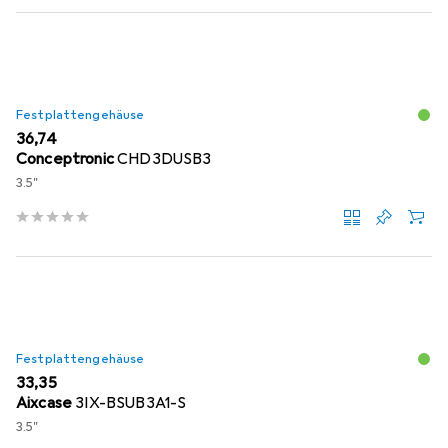
Festplattengehäuse
EUR
36,74
Conceptronic
CHD3DUSB3
3.5"
Festplattengehäuse
EUR
33,35
Aixcase
3IX-BSUB3A1-S
3.5"