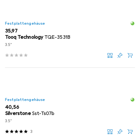
Festplattengehäuse
EUR
35,97
Tooq Technology
TQE-3531B
3.5"
Festplattengehäuse
EUR
40,56
Silverstone
Sst-Ts07b
3.5"
3