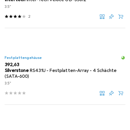
3.5"
2
Festplattengehäuse
EUR
392,63
Silverstone
RS431U - Festplatten-Array - 4 Schächte
(SATA-600)
3.5"