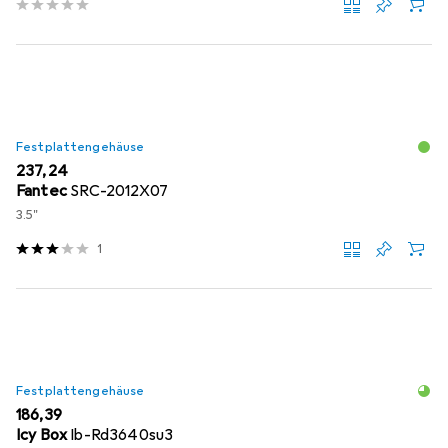
Festplattengehäuse
EUR
237,24
Fantec
SRC-2012X07
3.5"
1
Festplattengehäuse
EUR
186,39
Icy Box
Ib-Rd3640su3