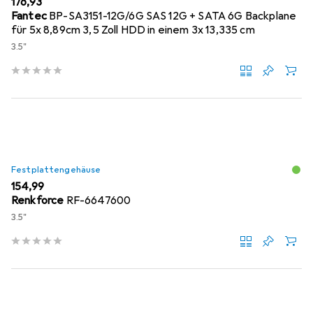
EUR
176,93
Fantec
BP-SA3151-12G/6G SAS 12G + SATA 6G Backplane
für 5x 8,89cm 3,5 Zoll HDD in einem 3x 13,335 cm
3.5"
Festplattengehäuse
EUR
154,99
Renkforce
RF-6647600
3.5"