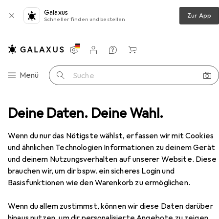
Galaxus
Zur App
Schneller finden und bestellen
Einstellungen
Kundenkonto
Vergleichslisten
Merklisten
Warenkorb
Navigation nach Kategorien
Menü
Suche
Speicher
Deine Daten. Deine Wahl.
Festplatte
HPE HP Festplatte 500 GB
Zubehör
EUR
EUR
EUR
254,90
statt
269,–
509,80
/
1TB
Wenn du nur das Nötigste wählst, erfassen wir mit Cookies
HPE
HP Festplatte 500 GB
und ähnlichen Technologien Informationen zu deinem Gerät
0.50 TB, 3.5"
und deinem Nutzungsverhalten auf unserer Website. Diese
brauchen wir, um dir bspw. ein sicheres Login und
Basisfunktionen wie den Warenkorb zu ermöglichen.
Zubehör für HPE HP Festplatte
Wenn du allem zustimmst, können wir diese Daten darüber
500 GB
hinaus nutzen, um dir personalisierte Angebote zu zeigen,