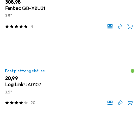
EUR
308,98
Fantec
QB-X8U31
3.5"
4
Festplattengehäuse
EUR
20,99
LogiLink
UA0107
3.5"
20