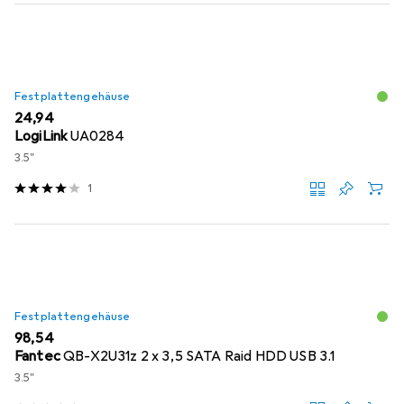
Festplattengehäuse
EUR
24,94
LogiLink
UA0284
3.5"
1
Festplattengehäuse
EUR
98,54
Fantec
QB-X2U31z 2 x 3,5 SATA Raid HDD USB 3.1
3.5"