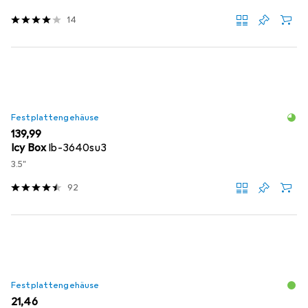
14
Festplattengehäuse
EUR
139,99
Icy Box
Ib-3640su3
3.5"
92
Festplattengehäuse
EUR
21,46