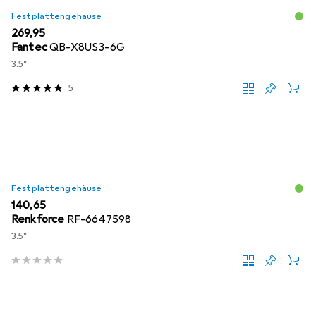
Festplattengehäuse
EUR
269,95
Fantec
QB-X8US3-6G
3.5"
5
Festplattengehäuse
EUR
140,65
Renkforce
RF-6647598
3.5"