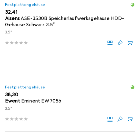
Festplattengehäuse
EUR
32,41
Aisens
ASE-3530B Speicherlaufwerksgehäuse HDD-
Gehäuse Schwarz 3.5"
3.5"
Festplattengehäuse
EUR
38,30
Ewent
Eminent EW7056
3.5"