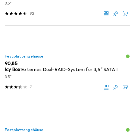
3.5"
92
Festplattengehäuse
EUR
90,85
Icy Box
Externes Dual-RAID-System für 3,5" SATA I
3.5"
7
Festplattengehäuse