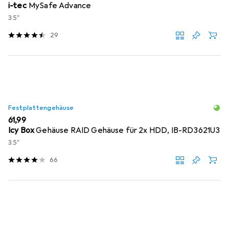
i-tec
MySafe Advance
3.5"
29
Festplattengehäuse
EUR
61,99
Icy Box
Gehäuse RAID Gehäuse für 2x HDD, IB-RD3621U3
3.5"
66