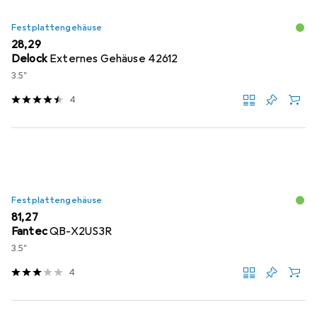
Festplattengehäuse
EUR
28,29
Delock
Externes Gehäuse 42612
3.5"
4
Festplattengehäuse
EUR
81,27
Fantec
QB-X2US3R
3.5"
4