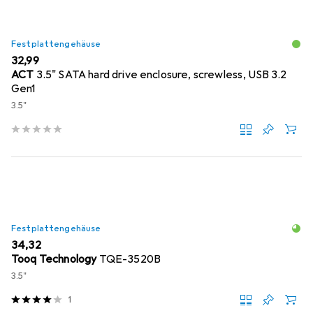
Festplattengehäuse
EUR
32,99
ACT
3.5" SATA hard drive enclosure, screwless, USB 3.2
Gen1
3.5"
Festplattengehäuse
EUR
34,32
Tooq Technology
TQE-3520B
3.5"
1