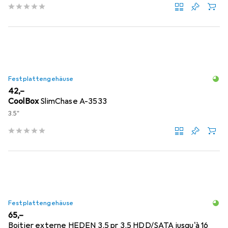
Festplattengehäuse
EUR
42,–
CoolBox
SlimChase A-3533
3.5"
Festplattengehäuse
EUR
65,–
Boitier externe HEDEN 3.5 pr 3.5 HDD/SATA jusqu'à 16