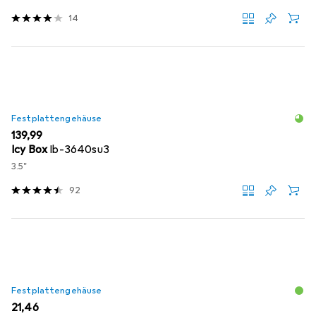
14
Festplattengehäuse
EUR
139,99
Icy Box
Ib-3640su3
3.5"
92
Festplattengehäuse
EUR
21,46