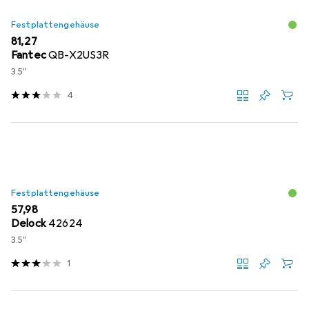
Festplattengehäuse
EUR
81,27
Fantec
QB-X2US3R
3.5"
4
Festplattengehäuse
EUR
57,98
Delock
42624
3.5"
1