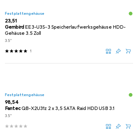
Festplattengehäuse
EUR
23,51
Gembird
EE3-U3S-3 Speicherlaufwerksgehäuse HDD-
Gehäuse 3.5 Zoll
3.5"
1
Festplattengehäuse
EUR
98,54
Fantec
QB-X2U31z 2 x 3,5 SATA Raid HDD USB 3.1
3.5"