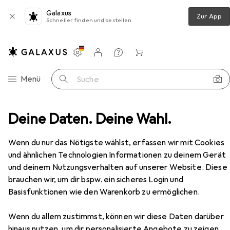
Galaxus
Zur App
Schneller finden und bestellen
Einstellungen
Kundenkonto
Vergleichslisten
Merklisten
Warenkorb
Navigation nach Kategorien
Menü
Suche
n
Deine Daten. Deine Wahl.
Speicher
Festplatte
HPE Midline Festplatte
Zubehör
EUR
EUR
239,–
119,50
/
1TB
Wenn du nur das Nötigste wählst, erfassen wir mit Cookies
HPE
Midline Festplatte
und ähnlichen Technologien Informationen zu deinem Gerät
2 TB, 3.5"
und deinem Nutzungsverhalten auf unserer Website. Diese
brauchen wir, um dir bspw. ein sicheres Login und
Basisfunktionen wie den Warenkorb zu ermöglichen.
Zubehör für HPE Midline
Wenn du allem zustimmst, können wir diese Daten darüber
Festplatte
hinaus nutzen, um dir personalisierte Angebote zu zeigen,