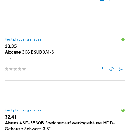
Festplattengehäuse
EUR
33,35
Aixcase
3IX-BSUB3A1-S
3.5"
Festplattengehäuse
EUR
32,41
Aisens
ASE-3530B Speicherlaufwerksgehäuse HDD-
Gehäuse Schwarz 3.5"