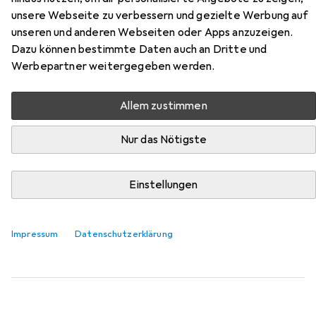
unsere Webseite zu verbessern und gezielte Werbung auf
Hier findest du passendes Zubehör zum Produkt HPE
unseren und anderen Webseiten oder Apps anzuzeigen.
Midline Festplatte aus der Kategorie
Dazu können bestimmte Daten auch an Dritte und
Festplattengehäuse.
Werbepartner weitergegeben werden.
Relevanz
Allem zustimmen
Produktliste
Nur das Nötigste
Festplattengehäuse
Einstellungen
EUR
29,42
Icy Box
Externes Gehäuse für 1x HDD, IB-377U3
3.5"
Impressum
Datenschutzerklärung
110