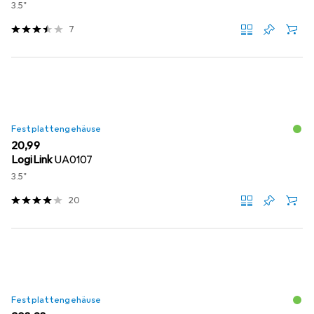
3.5"
7
Festplattengehäuse
EUR
20,99
LogiLink
UA0107
3.5"
20
Festplattengehäuse