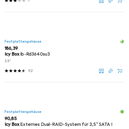
1
Festplattengehäuse
EUR
186,39
Icy Box
Ib-Rd3640su3
3.5"
92
Festplattengehäuse
EUR
90,85
Icy Box
Externes Dual-RAID-System für 3,5" SATA I