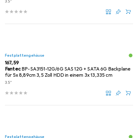
3.5"
Festplattengehäuse
EUR
167,59
Fantec
BP-SA3151-12G/6G SAS 12G + SATA 6G Backplane
für 5x 8,89cm 3,5 Zoll HDD in einem 3x 13,335 cm
3.5"
Festplattengehäuse