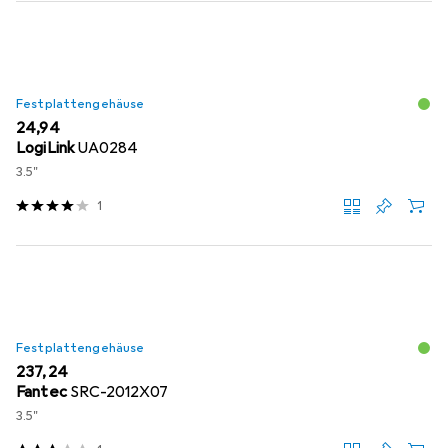
Festplattengehäuse
EUR
24,94
LogiLink
UA0284
3.5"
1
Festplattengehäuse
EUR
237,24
Fantec
SRC-2012X07
3.5"