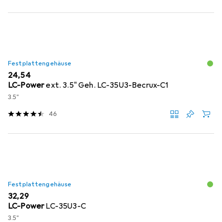
Festplattengehäuse
EUR
24,54
LC-Power
ext. 3.5" Geh. LC-35U3-Becrux-C1
3.5"
46
Festplattengehäuse
EUR
32,29
LC-Power
LC-35U3-C
3.5"