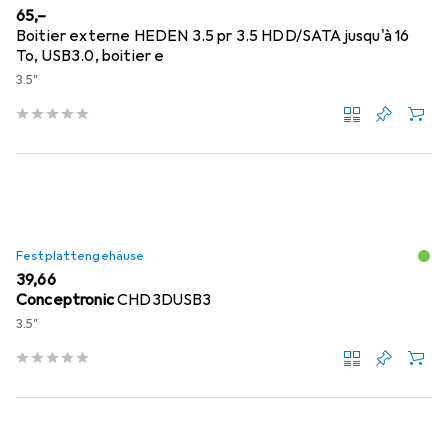
EUR
65,–
Boitier externe HEDEN 3.5 pr 3.5 HDD/SATA jusqu'à 16
To, USB3.0, boitier e
3.5"
Festplattengehäuse
EUR
39,66
Conceptronic
CHD3DUSB3
3.5"