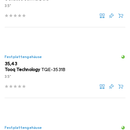
3.5"
Festplattengehäuse
EUR
35,43
Tooq Technology
TQE-3531B
3.5"
Festplattengehäuse