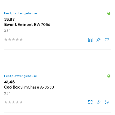
Festplattengehäuse
EUR
38,87
Ewent
Eminent EW7056
3.5"
Festplattengehäuse
EUR
41,48
CoolBox
SlimChase A-3533
3.5"