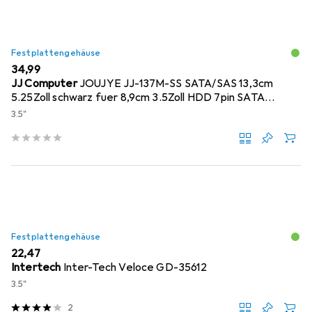
Festplattengehäuse
EUR
34,99
JJ Computer
JOUJYE JJ-137M-SS SATA/SAS 13,3cm
5.25Zoll schwarz fuer 8,9cm 3.5Zoll HDD 7pin SATA
Connector
3.5"
Festplattengehäuse
EUR
22,47
Intertech
Inter-Tech Veloce GD-35612
3.5"
2