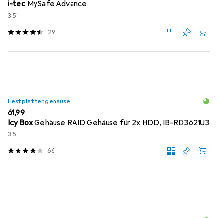
i-tec
MySafe Advance
3.5"
29
Festplattengehäuse
EUR
61,99
Icy Box
Gehäuse RAID Gehäuse für 2x HDD, IB-RD3621U3
3.5"
66