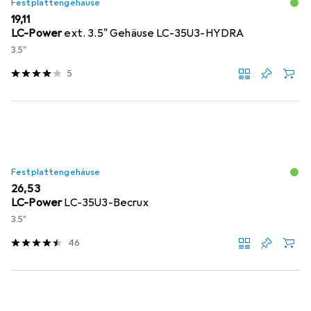
Festplattengehäuse
EUR
19,11
LC-Power
ext. 3.5" Gehäuse LC-35U3-HYDRA
3.5"
5
Festplattengehäuse
EUR
26,53
LC-Power
LC-35U3-Becrux
3.5"
46