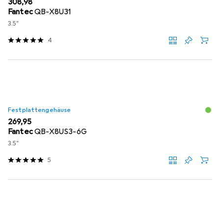
EUR
308,98
Fantec
QB-X8U31
3.5"
4
Festplattengehäuse
EUR
269,95
Fantec
QB-X8US3-6G
3.5"
5