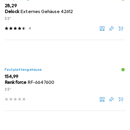
EUR
28,29
Delock
Externes Gehäuse 42612
3.5"
4
Festplattengehäuse
EUR
154,99
Renkforce
RF-6647600
3.5"