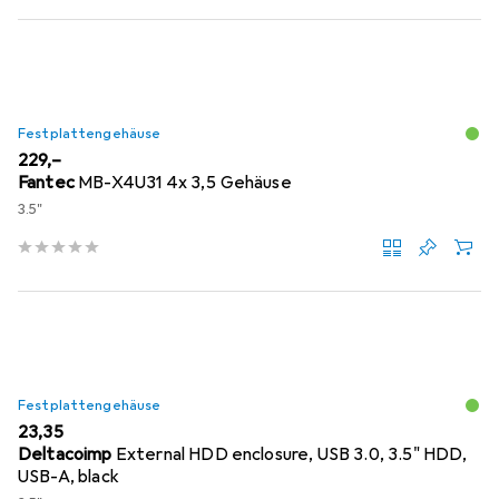
Festplattengehäuse
EUR
229,–
Fantec
MB-X4U31 4x 3,5 Gehäuse
3.5"
Festplattengehäuse
EUR
23,35
Deltacoimp
External HDD enclosure, USB 3.0, 3.5" HDD,
USB-A, black