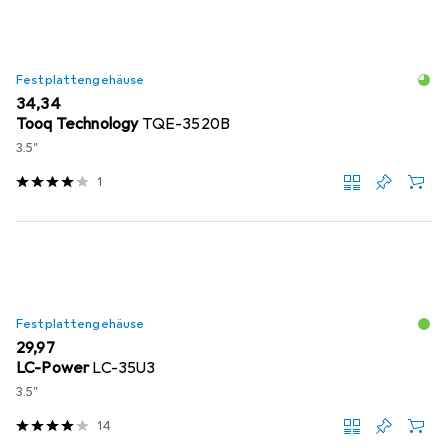
Festplattengehäuse
EUR
34,34
Tooq Technology
TQE-3520B
3.5"
1
Festplattengehäuse
EUR
29,97
LC-Power
LC-35U3
3.5"
14