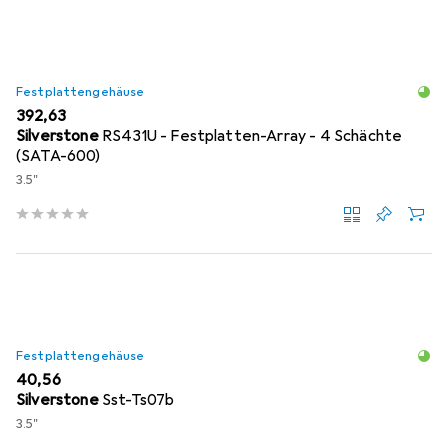
Festplattengehäuse
EUR
392,63
Silverstone
RS431U - Festplatten-Array - 4 Schächte
(SATA-600)
3.5"
Festplattengehäuse
EUR
40,56
Silverstone
Sst-Ts07b
3.5"