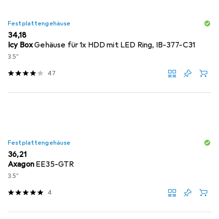
Festplattengehäuse
EUR
34,18
Icy Box
Gehäuse für 1x HDD mit LED Ring, IB-377-C31
3.5"
47
Festplattengehäuse
EUR
36,21
Axagon
EE35-GTR
3.5"
4