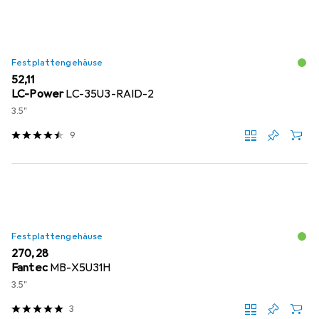
Festplattengehäuse
EUR
52,11
LC-Power
LC-35U3-RAID-2
3.5"
9
Festplattengehäuse
EUR
270,28
Fantec
MB-X5U31H
3.5"
3