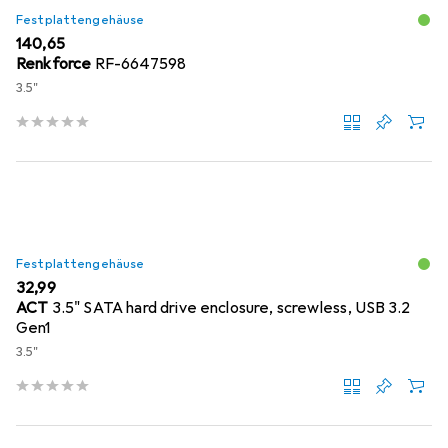
Festplattengehäuse
EUR
140,65
Renkforce
RF-6647598
3.5"
Festplattengehäuse
EUR
32,99
ACT
3.5" SATA hard drive enclosure, screwless, USB 3.2
Gen1
3.5"