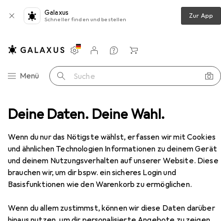
Galaxus
Zur App
Schneller finden und bestellen
Einstellungen
Kundenkonto
Vergleichslisten
Merklisten
Warenkorb
Navigation nach Kategorien
Menü
Suche
Dockingstation + USB Hub
Deine Daten. Deine Wahl.
Icy Box IB-HUB1429-CPD
Zubehör
EUR
28,99
Wenn du nur das Nötigste wählst, erfassen wir mit Cookies
Icy Box
IB-HUB1429-CPD
und ähnlichen Technologien Informationen zu deinem Gerät
USB-C, 4 Ports
und deinem Nutzungsverhalten auf unserer Website. Diese
brauchen wir, um dir bspw. ein sicheres Login und
Basisfunktionen wie den Warenkorb zu ermöglichen.
Zubehör für Icy Box IB-HUB1429-
CPD
Wenn du allem zustimmst, können wir diese Daten darüber
hinaus nutzen, um dir personalisierte Angebote zu zeigen,