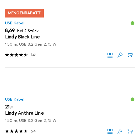
MENGENRABATT
USB Kabel
EUR
8,69
bei 2 Stück
Lindy
Black Line
1.50 m, USB 3.2 Gen 2, 15 W
141
USB Kabel
EUR
21,–
Lindy
Anthra Line
1.50 m, USB 3.2 Gen 2, 15 W
64