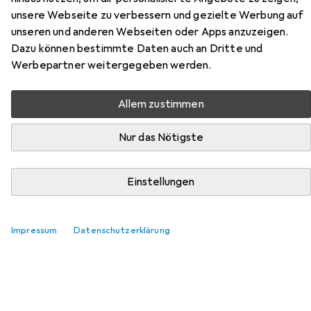
unsere Webseite zu verbessern und gezielte Werbung auf
Hier findest du passendes Zubehör zum Produkt Icy Box
unseren und anderen Webseiten oder Apps anzuzeigen.
IB-HUB1429-CPD aus der Kategorie USB Kabel.
Dazu können bestimmte Daten auch an Dritte und
Relevanz
Werbepartner weitergegeben werden.
Produktliste
Allem zustimmen
Nur das Nötigste
USB Kabel
EUR
9,90
Digitec
USB Typ C – USB Typ C
Einstellungen
1 m, USB 3.2 Gen 1, 60 W
520
Impressum
Datenschutzerklärung