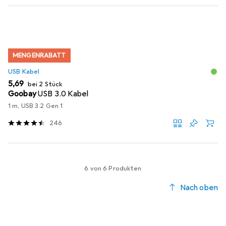
MENGENRABATT
USB Kabel
EUR
5,69
bei 2 Stück
Goobay
USB 3.0 Kabel
1 m, USB 3.2 Gen 1
246
6 von 6 Produkten
Nach oben