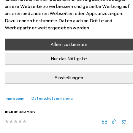
Zubehör für InLine USB 3.0 Aktiv
unsere Webseite zu verbessern und gezielte Werbung auf
Verlängerung Stecker A an
unseren und anderen Webseiten oder Apps anzuzeigen.
Buchse A 10m
Dazu können bestimmte Daten auch an Dritte und
Werbepartner weitergegeben werden.
Hier findest du passendes Zubehör zum Produkt InLine
USB 3.0 Aktiv Verlängerung Stecker A an Buchse A 10m
Allem zustimmen
aus der Kategorie Universalladegerät.
Nur das Nötigste
Relevanz
Produktliste
Einstellungen
Universalladegerät
Impressum
Datenschutzerklärung
EUR
15,79
InLine
35398N