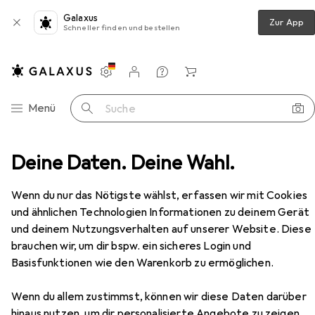
Galaxus
Zur App
Schneller finden und bestellen
Einstellungen
Kundenkonto
Vergleichslisten
Merklisten
Warenkorb
Navigation nach Kategorien
Menü
Suche
ine USB 3.0 Aktiv Verlängerung Stecker A an Buchse A 10m
Deine Daten. Deine Wahl.
Zubehör
Wenn du nur das Nötigste wählst, erfassen wir mit Cookies
EUR
72,56
und ähnlichen Technologien Informationen zu deinem Gerät
InLine
USB 3.0 Aktiv Verlängerung
Stecker A an Buchse A 10m
und deinem Nutzungsverhalten auf unserer Website. Diese
10 m, USB 3.2 Gen 1
brauchen wir, um dir bspw. ein sicheres Login und
Basisfunktionen wie den Warenkorb zu ermöglichen.
Wenn du allem zustimmst, können wir diese Daten darüber
hinaus nutzen, um dir personalisierte Angebote zu zeigen,