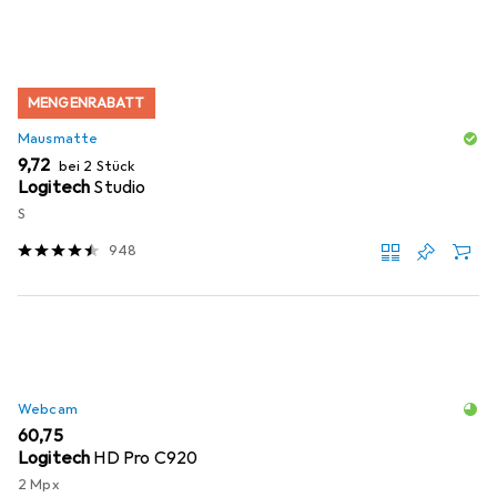
MENGENRABATT
Mausmatte
EUR
9,72
bei 2 Stück
Logitech
Studio
S
948
Webcam
EUR
60,75
Logitech
HD Pro C920
2 Mpx