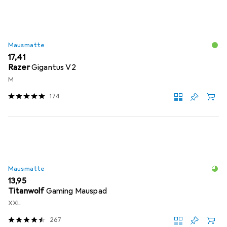
Mausmatte
EUR
17,41
Razer
Gigantus V2
M
174
Mausmatte
EUR
13,95
Titanwolf
Gaming Mauspad
XXL
267