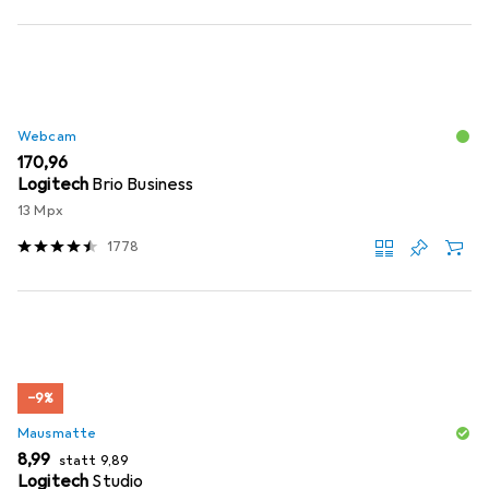
Webcam
EUR
170,96
Logitech
Brio Business
13 Mpx
1778
−9%
Mausmatte
EUR
EUR
8,99
statt
9,89
Logitech
Studio