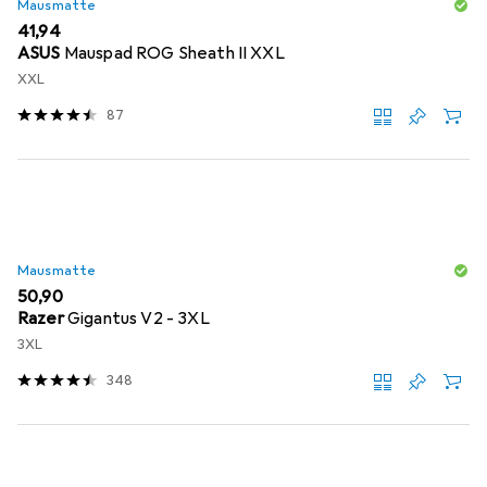
Mausmatte
EUR
41,94
ASUS
Mauspad ROG Sheath II XXL
XXL
87
Mausmatte
EUR
50,90
Razer
Gigantus V2 - 3XL
3XL
348