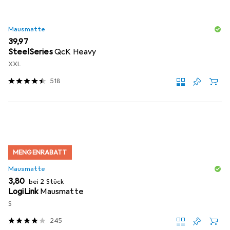
Mausmatte
EUR
39,97
SteelSeries
QcK Heavy
XXL
518
MENGENRABATT
Mausmatte
EUR
3,80
bei 2 Stück
LogiLink
Mausmatte
S
245