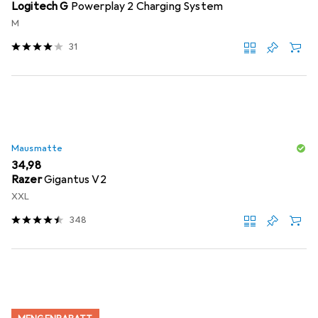
Logitech G
Powerplay 2 Charging System
M
31
Mausmatte
EUR
34,98
Razer
Gigantus V2
XXL
348