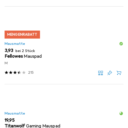
MENGENRABATT
Mausmatte
EUR
3,93
bei 2 Stück
Fellowes
Mauspad
M
215
Mausmatte
EUR
19,95
Titanwolf
Gaming Mauspad