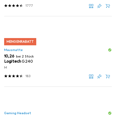
1777
MENGENRABATT
Mausmatte
EUR
10,26
bei 2 Stück
Logitech
G240
M
183
Gaming Headset