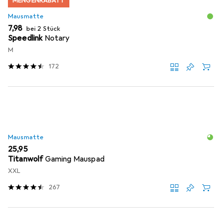
MENGENRABATT
Mausmatte
EUR
7,98
bei 2 Stück
Speedlink
Notary
M
172
Mausmatte
EUR
25,95
Titanwolf
Gaming Mauspad
XXL
267