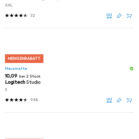
XXL
32
MENGENRABATT
Mausmatte
EUR
10,09
bei 2 Stück
Logitech
Studio
S
948