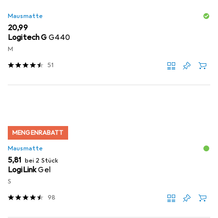
Mausmatte
EUR
20,99
Logitech G
G440
M
51
MENGENRABATT
Mausmatte
EUR
5,81
bei 2 Stück
LogiLink
Gel
S
98