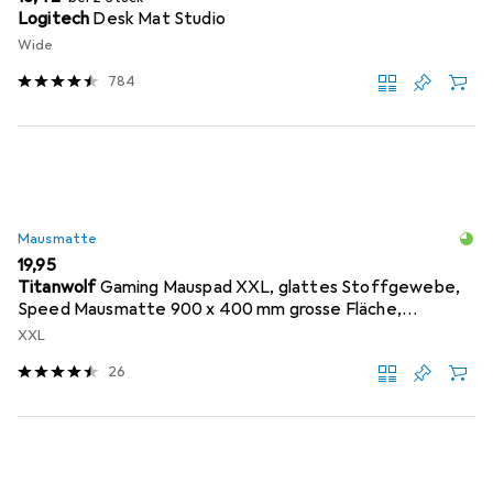
Logitech
Desk Mat Studio
Wide
784
Mausmatte
EUR
19,95
Titanwolf
Gaming Mauspad XXL, glattes Stoffgewebe,
Speed Mausmatte 900 x 400 mm grosse Fläche,
Topography
XXL
26