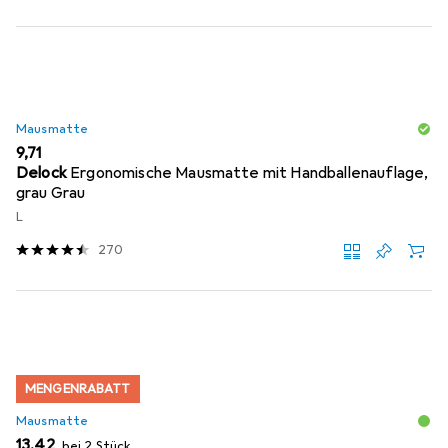
Mausmatte
EUR
9,71
Delock
Ergonomische Mausmatte mit Handballenauflage,
grau Grau
L
270
MENGENRABATT
Mausmatte
EUR
13,42
bei 2 Stück