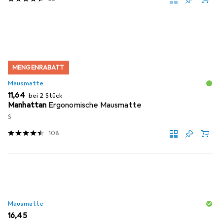
MENGENRABATT
Mausmatte
EUR
11,64
bei 2 Stück
Manhattan
Ergonomische Mausmatte
S
108
Mausmatte
EUR
16,45