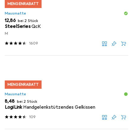
MENGENRABATT
Mausmatte
EUR
12,86
bei 2 Stück
SteelSeries
QcK
M
1609
MENGENRABATT
Mausmatte
EUR
8,48
bei 2 Stück
LogiLink
Handgelenkstützendes Gelkissen
109