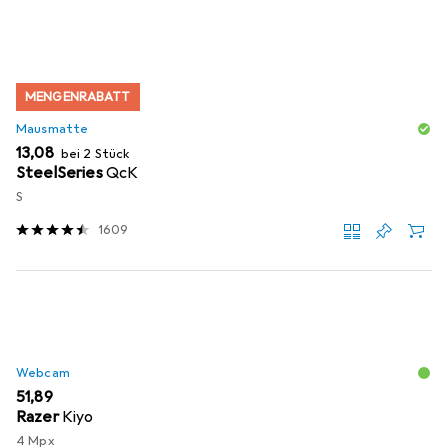
MENGENRABATT
Mausmatte
EUR
13,08
bei 2 Stück
SteelSeries
QcK
S
1609
Webcam
EUR
51,89
Razer
Kiyo
4 Mpx