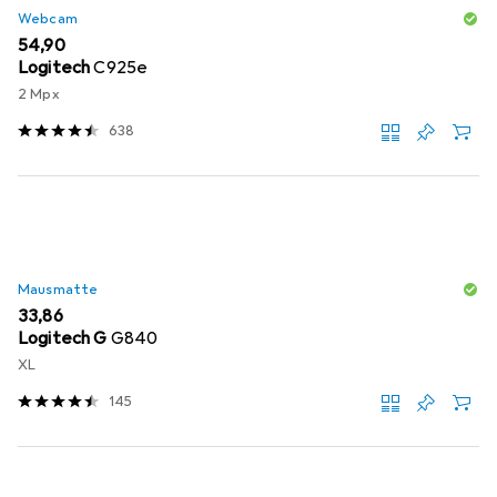
Webcam
EUR
54,90
Logitech
C925e
2 Mpx
638
Mausmatte
EUR
33,86
Logitech G
G840
XL
145