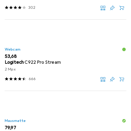
302
Webcam
EUR
53,68
Logitech
C922 Pro Stream
2 Mpx
666
Mausmatte
EUR
79,97