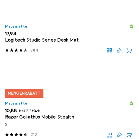
Mausmatte
EUR
17,94
Logitech
Studio Series Desk Mat
784
MENGENRABATT
Mausmatte
EUR
10,88
bei 2 Stück
Razer
Goliathus Mobile Stealth
S
219