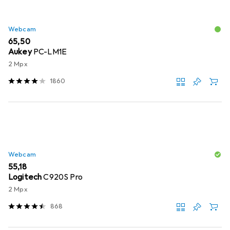
Webcam
EUR
65,50
Aukey
PC-LM1E
2 Mpx
1860
Webcam
EUR
55,18
Logitech
C920S Pro
2 Mpx
868