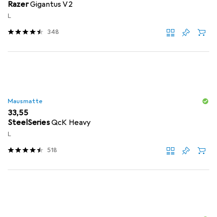
Razer
Gigantus V2
L
348
Mausmatte
EUR
33,55
SteelSeries
QcK Heavy
L
518