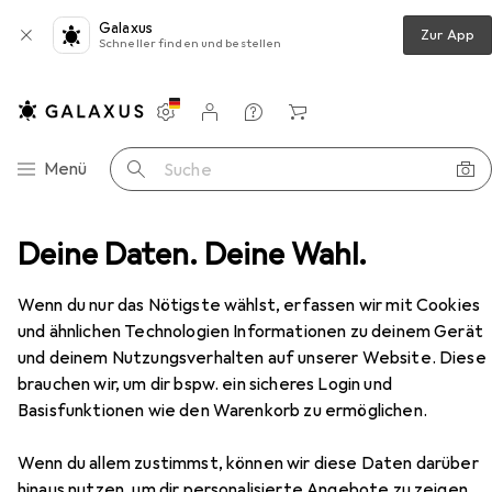
Galaxus
Zur App
Schneller finden und bestellen
Einstellungen
Kundenkonto
Vergleichslisten
Merklisten
Warenkorb
Navigation nach Kategorien
Menü
Suche
aturen
Deine Daten. Deine Wahl.
Maus
Lexip Gaming NP93 Neptunium Alpha
Zubehör
Wenn du nur das Nötigste wählst, erfassen wir mit Cookies
und ähnlichen Technologien Informationen zu deinem Gerät
und deinem Nutzungsverhalten auf unserer Website. Diese
brauchen wir, um dir bspw. ein sicheres Login und
EUR
34,28
Lexip Gaming
NP93 Neptunium Alpha
Basisfunktionen wie den Warenkorb zu ermöglichen.
Kabelgebunden
Wenn du allem zustimmst, können wir diese Daten darüber
hinaus nutzen, um dir personalisierte Angebote zu zeigen,