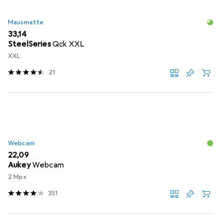
Mausmatte
EUR
33,14
SteelSeries
Qck XXL
XXL
21
Webcam
EUR
22,09
Aukey
Webcam
2 Mpx
351