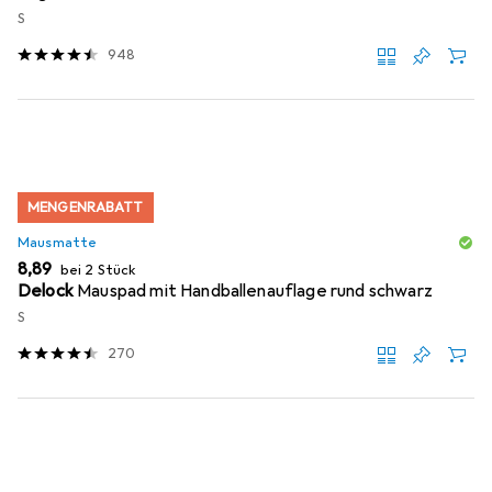
S
948
MENGENRABATT
Mausmatte
EUR
8,89
bei 2 Stück
Delock
Mauspad mit Handballenauflage rund schwarz
S
270