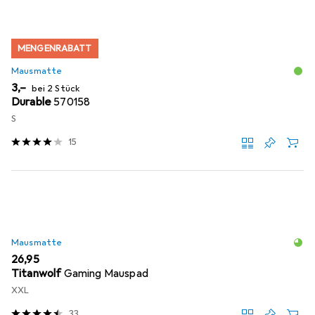
MENGENRABATT
Mausmatte
EUR
3,–
bei 2 Stück
Durable
570158
S
15
Mausmatte
EUR
26,95
Titanwolf
Gaming Mauspad
XXL
33