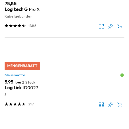
EUR
78,85
Logitech G
Pro X
Kabelgebunden
1886
MENGENRABATT
Mausmatte
EUR
5,95
bei 2 Stück
LogiLink
ID0027
S
317