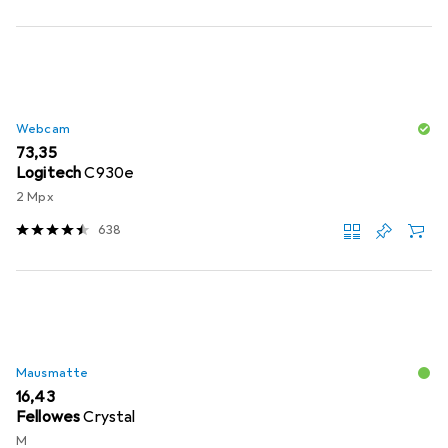
Webcam
EUR
73,35
Logitech
C930e
2 Mpx
638
Mausmatte
EUR
16,43
Fellowes
Crystal
M