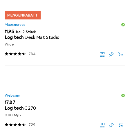
MENGENRABATT
Mausmatte
EUR
11,95
bei 2 Stück
Logitech
Desk Mat Studio
Wide
784
Webcam
EUR
17,87
Logitech
C270
0.90 Mpx
729