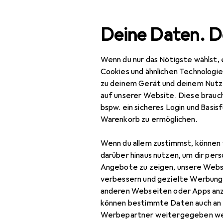
Suche
Deine Daten. D
Wenn du nur das Nötigste wählst, 
Navigation nach Kategorien
Gesamtsortiment
IT +
Gesamtsortiment
Cookies und ähnlichen Technologi
zu deinem Gerät und deinem Nutz
IT + Multimedia
auf unserer Website. Diese brauch
bspw. ein sicheres Login und Basis
Peripherie
Warenkorb zu ermöglichen.
Hubs + Switches
Wenn du allem zustimmst, können 
EU
43
Data Converter
darüber hinaus nutzen, um dir pers
Li
Angebote zu zeigen, unsere Webs
USB
Dockingstation +
verbessern und gezielte Werbung
USB Hub
anderen Webseiten oder Apps an
können bestimmte Daten auch an 
KVM Switch
Werbepartner weitergegeben we