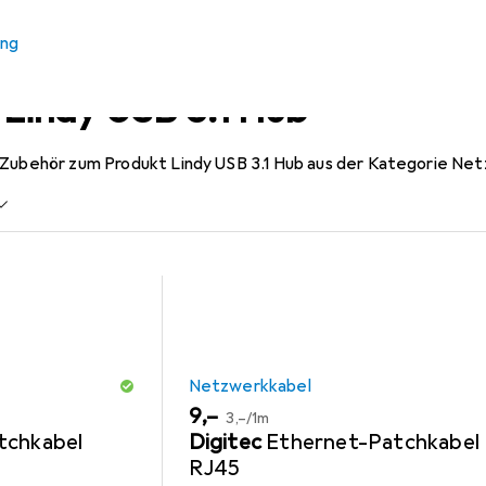
ung
 Lindy USB 3.1 Hub
 Zubehör zum Produkt Lindy USB 3.1 Hub aus der Kategorie Ne
Netzwerkkabel
EUR
EUR
9,–
3,–
/
1m
tchkabel
Digitec
Ethernet-Patchkabel
RJ45