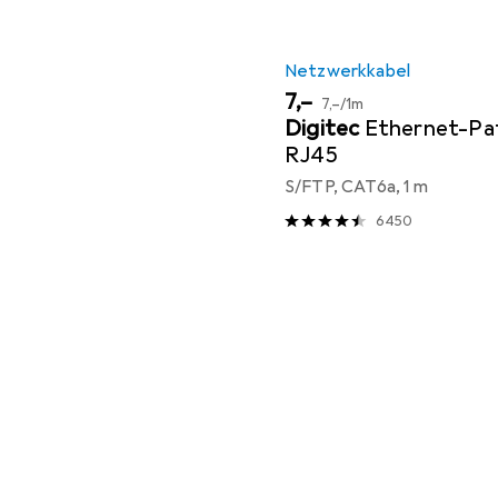
Netzwerkkabel
EUR
EUR
7,–
7,–
/
1m
Digitec
Ethernet-Pa
RJ45
S/FTP, CAT6a, 1 m
6450