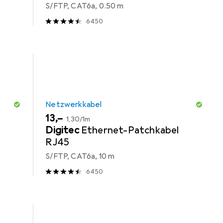
S/FTP, CAT6a, 0.50 m
6450
Netzwerkkabel
EUR
EUR
13,–
1,30
/
1m
Digitec
Ethernet-Patchkabel
RJ45
S/FTP, CAT6a, 10 m
6450