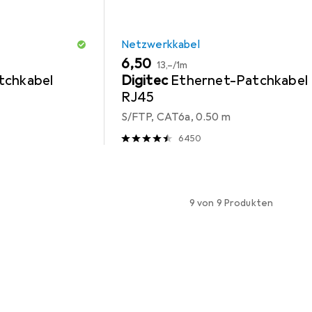
Netzwerkkabel
EUR
EUR
6,50
13,–
/
1m
tchkabel
Digitec
Ethernet-Patchkabel
RJ45
S/FTP, CAT6a, 0.50 m
6450
9 von 9 Produkten