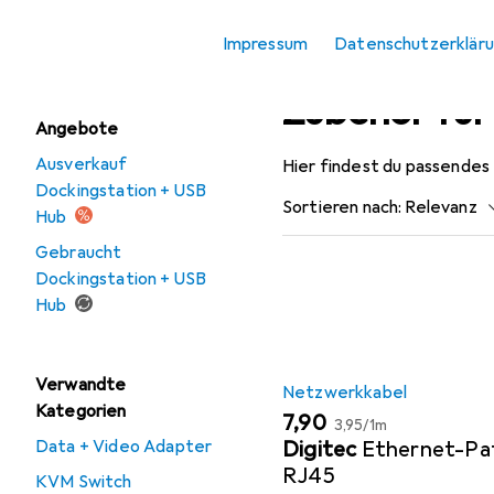
KVM-Switch Kabel
Impressum
Datenschutzerklär
Switch Box
Zubehör für
Angebote
Ausverkauf
Hier findest du passendes
Dockingstation + USB
Sortieren nach
:
Relevanz
Hub
Produktliste
Gebraucht
Dockingstation + USB
Hub
Verwandte
Netzwerkkabel
Kategorien
EUR
EUR
7,90
3,95
/
1m
Digitec
Ethernet-Pa
Data + Video Adapter
RJ45
KVM Switch