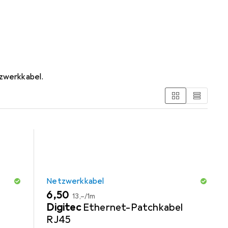
tzwerkkabel.
Netzwerkkabel
EUR
EUR
6,50
13,–
/
1m
Digitec
Ethernet-Patchkabel
RJ45