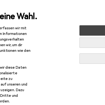
eine Wahl.
erfassen wir mit
 Multimedia
Peripherie
Hubs + Switches
Dockingstat
en Informationen
ungsverhalten
en wir, um dir
funktionen wie den
wir diese Daten
R
,05
onalisierte
ndy
USB 3.1 Hub
eite zu
-A, 4 Ports
 auf unseren und
zuzeigen. Dazu
Dritte und
rden.