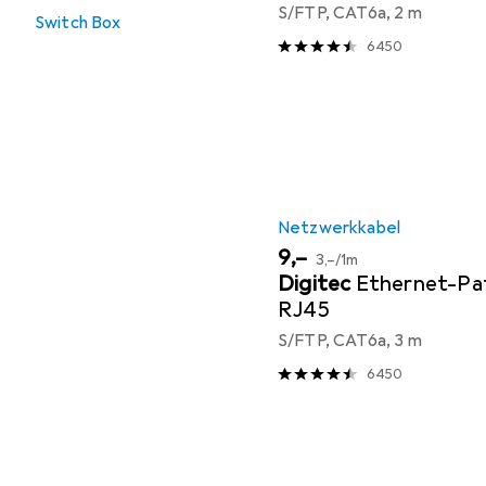
S/FTP, CAT6a, 2 m
Switch Box
6450
Netzwerkkabel
EUR
EUR
9,–
3,–
/
1m
Digitec
Ethernet-Pa
RJ45
S/FTP, CAT6a, 3 m
6450