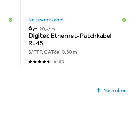
Netzwerkkabel
EUR
EUR
6,–
20,–
/
1m
Digitec
Ethernet-Patchkabel
RJ45
S/FTP, CAT6a, 0.30 m
6450
Nach oben