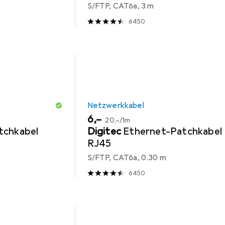
S/FTP, CAT6a, 3 m
6450
Netzwerkkabel
EUR
EUR
6,–
20,–
/
1m
tchkabel
Digitec
Ethernet-Patchkabel
RJ45
S/FTP, CAT6a, 0.30 m
6450