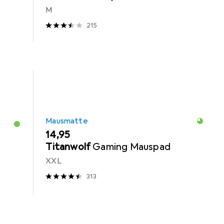
M
215
Mausmatte
EUR
14,95
Titanwolf
Gaming Mauspad
XXL
313