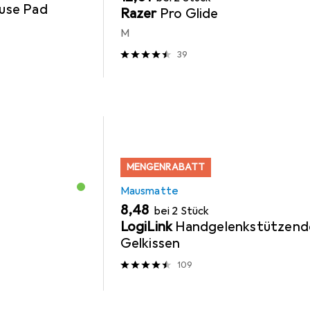
use Pad
Razer
Pro Glide
M
39
MENGENRABATT
Mausmatte
EUR
8,48
bei 2 Stück
LogiLink
Handgelenkstützend
Gelkissen
109