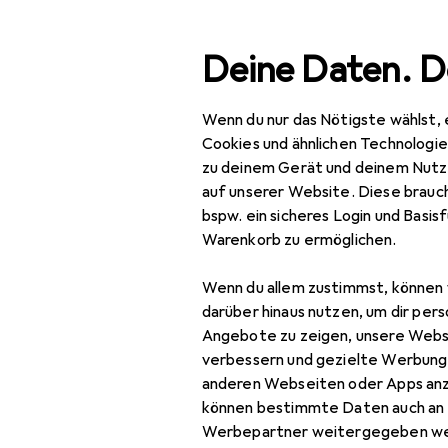
Suche
Deine Daten. D
Wenn du nur das Nötigste wählst, 
Navigation nach Kategorien
Gesamtsortiment
IT +
Gesamtsortiment
Cookies und ähnlichen Technologi
zu deinem Gerät und deinem Nutz
IT + Multimedia
auf unserer Website. Diese brauch
bspw. ein sicheres Login und Basis
Peripherie
Warenkorb zu ermöglichen.
EU
25
Mäuse + Tastaturen
Lo
Wenn du allem zustimmst, können 
Kab
Keycaps
darüber hinaus nutzen, um dir pers
Angebote zu zeigen, unsere Webs
Maus
verbessern und gezielte Werbung
anderen Webseiten oder Apps an
Maus + Tastatur
können bestimmte Daten auch an 
Zubehör
Werbepartner weitergegeben we