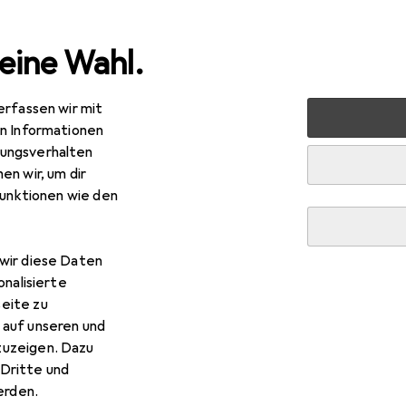
eine Wahl.
erfassen wir mit
 Multimedia
Peripherie
Mäuse + Tastaturen
Maus
en Informationen
ungsverhalten
en wir, um dir
funktionen wie den
R
6,77
gitech
MX Anywhere 3
wir diese Daten
ellos
onalisierte
eite zu
 auf unseren und
zuzeigen. Dazu
Dritte und
rden.