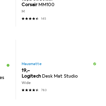
Corsair
MM100
M
145
Mausmatte
EUR
19,–
Logitech
Desk Mat Studio
es
Wide
783