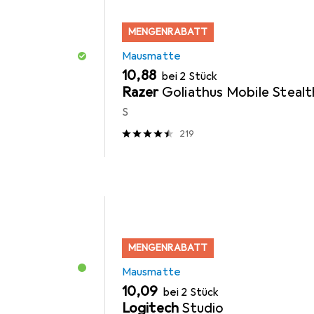
MENGENRABATT
Mausmatte
EUR
10,88
bei 2 Stück
Razer
Goliathus Mobile Stealt
S
219
MENGENRABATT
Mausmatte
EUR
10,09
bei 2 Stück
Logitech
Studio