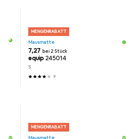
MENGENRABATT
Mausmatte
EUR
7,27
bei 2 Stück
equip
245014
S
9
MENGENRABATT
Mausmatte