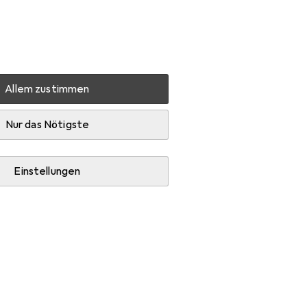
Einstellungen
Kundenkonto
Vergleichslisten
Merklisten
Warenkorb
Anmelden
Allem zustimmen
Logitech MX Anywhere 3
Zubehör
Nur das Nötigste
Einstellungen