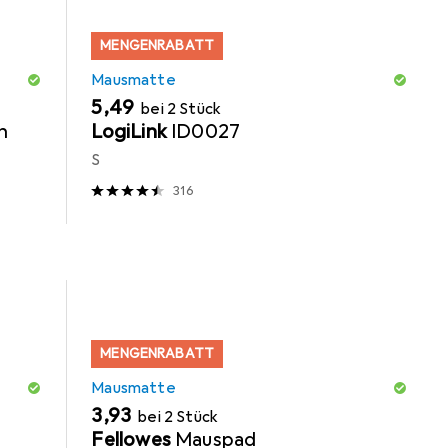
MENGENRABATT
Mausmatte
EUR
5,49
bei 2 Stück
h
LogiLink
ID0027
S
316
MENGENRABATT
Mausmatte
EUR
3,93
bei 2 Stück
Fellowes
Mauspad