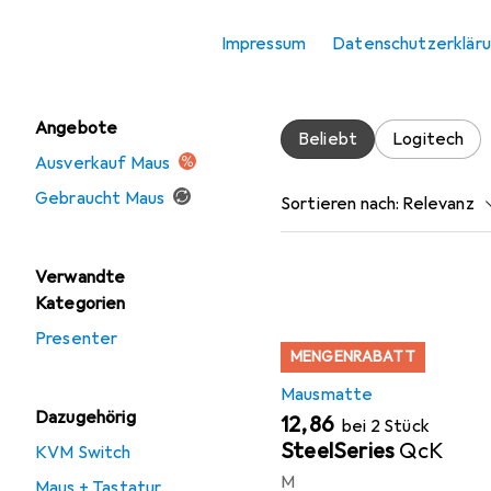
Zubehör für
Mausmatte
Impressum
Datenschutzerklär
Tastatur
Hier findest du passende
Angebote
Beliebt
Logitech
Ausverkauf Maus
Gebraucht Maus
Sortieren nach
:
Relevanz
Produktliste
Verwandte
Kategorien
Presenter
MENGENRABATT
Mausmatte
Dazugehörig
EUR
12,86
bei 2 Stück
SteelSeries
QcK
KVM Switch
M
Maus + Tastatur