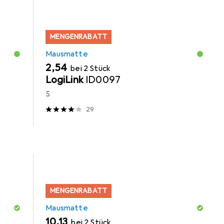
MENGENRABATT
Mausmatte
EUR
2,54
bei 2 Stück
LogiLink
ID0097
S
29
MENGENRABATT
Mausmatte
EUR
10,13
bei 2 Stück