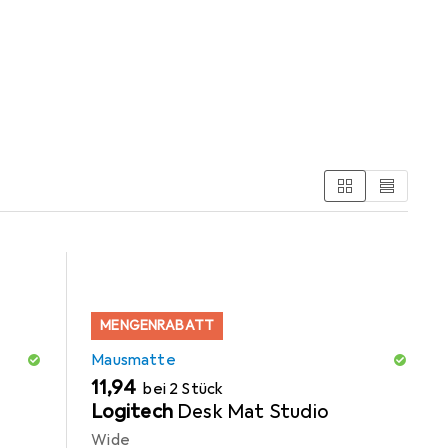
orie Mausmatte.
MENGENRABATT
Mausmatte
EUR
11,94
bei 2 Stück
Logitech
Desk Mat Studio
Wide