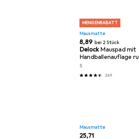
MENGENRABATT
Mausmatte
EUR
8,89
bei 2 Stück
Delock
Mauspad mit
Handballenauflage r
S
269
Mausmatte
EUR
25,71