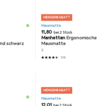
MENGENRABATT
Mausmatte
EUR
11,80
bei 2 Stück
Manhattan
Ergonomische
und schwarz
Mausmatte
S
108
MENGENRABATT
Mausmatte
EUR
12,01
bei 2 Stück