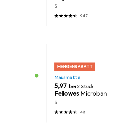
S
947
MENGENRABATT
Mausmatte
EUR
5,97
bei 2 Stück
Fellowes
Microban
S
48