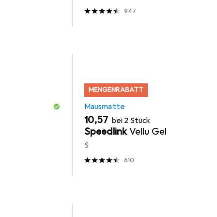
947
MENGENRABATT
Mausmatte
EUR
10,57
bei 2 Stück
Speedlink
Vellu Gel
S
610