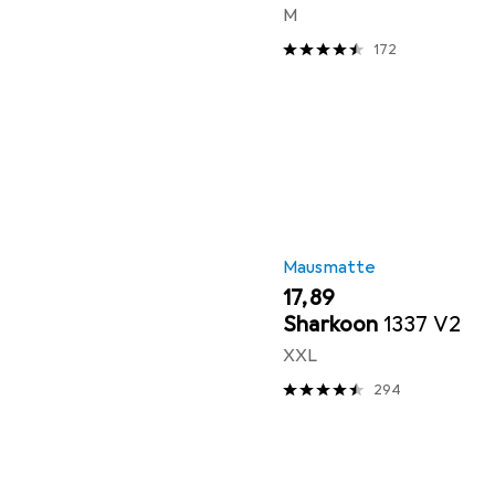
M
172
Mausmatte
EUR
17,89
Sharkoon
1337 V2
XXL
294