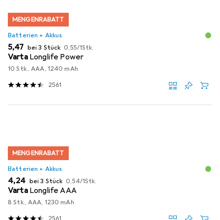
MENGENRABATT
Batterien + Akkus
EUR
EUR
5,47
bei 3 Stück
0,55
/
1Stk.
Varta
Longlife Power
10 Stk., AAA, 1240 mAh
2561
MENGENRABATT
Batterien + Akkus
EUR
EUR
4,24
bei 3 Stück
0,54
/
1Stk.
Varta
Longlife AAA
8 Stk., AAA, 1230 mAh
2561