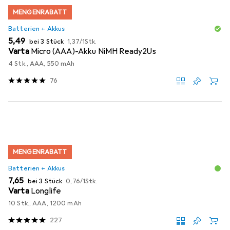
MENGENRABATT
Batterien + Akkus
EUR
EUR
5,49
bei 3 Stück
1,37
/
1Stk.
Varta
Micro (AAA)-Akku NiMH Ready2Us
4 Stk., AAA, 550 mAh
76
MENGENRABATT
Batterien + Akkus
EUR
EUR
7,65
bei 3 Stück
0,76
/
1Stk.
Varta
Longlife
10 Stk., AAA, 1200 mAh
227