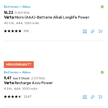
Batterien + Akkus
EUR
EUR
16,22
0,40
/
1Stk.
Varta
Micro (AAA)-Batterie Alkali Longlife Power
40 Stk., AAA, 1260 mAh
398
MENGENRABATT
Batterien + Akkus
EUR
EUR
9,47
bei 3 Stück
2,37
/
1Stk.
Varta
Recharge Accu Power
4 Stk., AAA, 1000 mAh
2247