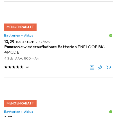
MENGENRABATT
Batterien + Akkus
EUR
EUR
10,29
bei 3 Stück
2,57
/
1Stk.
Panasonic
wiederaufladbare Batterien ENELOOP BK-
4MCDE
4 Stk., AAA, 800 mAh
76
MENGENRABATT
Batterien + Akkus
EUR