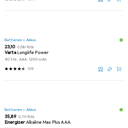
Batterien + Akkus
EUR
EUR
23,10
0,58
/
1Stk.
Varta
Longlife Power
40 Stk., AAA, 1200 mAh
519
Batterien + Akkus
EUR
EUR
35,89
0,71
/
1Stk.
Energizer
Alkaline Max Plus AAA