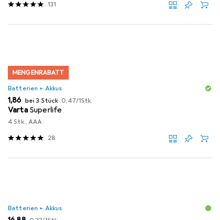
131
MENGENRABATT
Batterien + Akkus
EUR
EUR
1,86
bei 3 Stück
0,47
/
1Stk.
Varta
Superlife
4 Stk., AAA
28
Batterien + Akkus
EUR
EUR
16,88