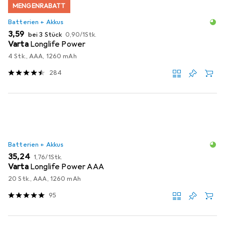
MENGENRABATT
Batterien + Akkus
EUR
EUR
3,59
bei 3 Stück
0,90
/
1Stk.
Varta
Longlife Power
4 Stk., AAA, 1260 mAh
284
Batterien + Akkus
EUR
EUR
35,24
1,76
/
1Stk.
Varta
Longlife Power AAA
20 Stk., AAA, 1260 mAh
95