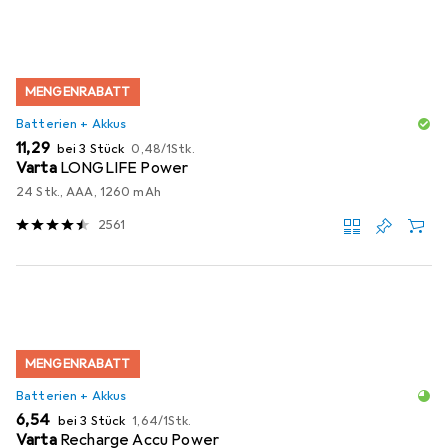
MENGENRABATT
Batterien + Akkus
EUR
EUR
11,29
bei 3 Stück
0,48
/
1Stk.
Varta
LONGLIFE Power
24 Stk., AAA, 1260 mAh
2561
MENGENRABATT
Batterien + Akkus
EUR
EUR
6,54
bei 3 Stück
1,64
/
1Stk.
Varta
Recharge Accu Power