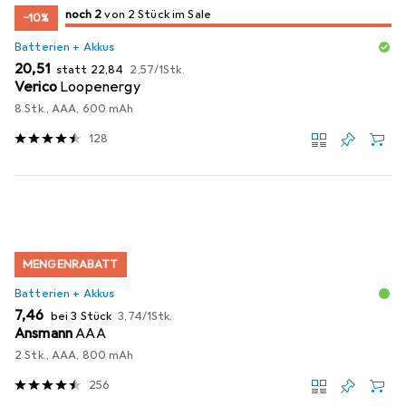
2
2
noch 2
/ 2
/ 2 im Sale
von 2 Stück im Sale
−10%
Batterien + Akkus
EUR
EUR
EUR
20,51
statt
22,84
2,57
/
1Stk.
Verico
Loopenergy
8 Stk., AAA, 600 mAh
128
MENGENRABATT
Batterien + Akkus
EUR
EUR
7,46
bei 3 Stück
3,74
/
1Stk.
Ansmann
AAA
2 Stk., AAA, 800 mAh
256