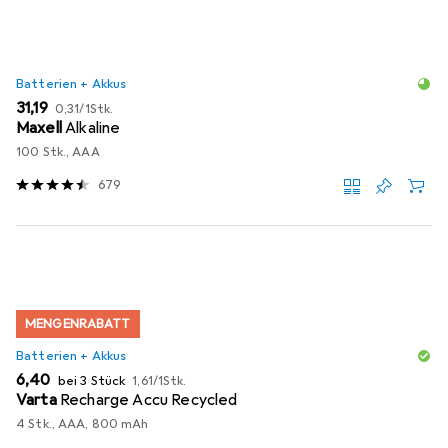
Batterien + Akkus
EUR
EUR
31,19
0,31
/
1Stk.
Maxell
Alkaline
100 Stk., AAA
679
MENGENRABATT
Batterien + Akkus
EUR
EUR
6,40
bei 3 Stück
1,61
/
1Stk.
Varta
Recharge Accu Recycled
4 Stk., AAA, 800 mAh