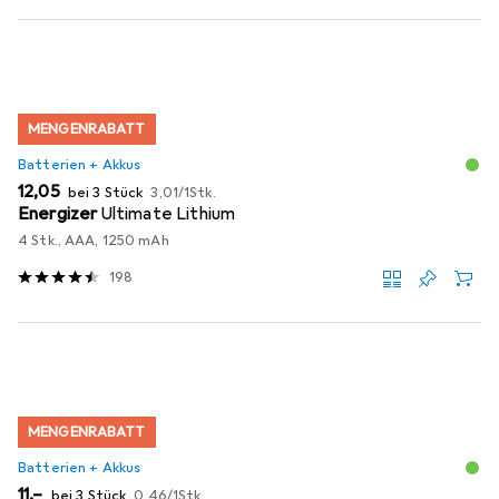
MENGENRABATT
Batterien + Akkus
EUR
EUR
12,05
bei 3 Stück
3,01
/
1Stk.
Energizer
Ultimate Lithium
4 Stk., AAA, 1250 mAh
198
MENGENRABATT
Batterien + Akkus
EUR
EUR
11,–
bei 3 Stück
0,46
/
1Stk.