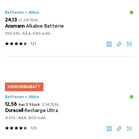
Batterien + Akkus
EUR
EUR
24,13
0,24
/
1Stk.
Ansmann
Alkaline Batterie
100 Stk., AAA, 540 mAh
121
MENGENRABATT
Batterien + Akkus
EUR
EUR
12,58
bei 3 Stück
3,14
/
1Stk.
Duracell
Recharge Ultra
4 Stk., AAA, 800 mAh
126