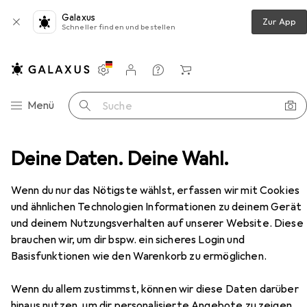
Galaxus
Zur App
Schneller finden und bestellen
Einstellungen
Kundenkonto
Vergleichslisten
Merklisten
Warenkorb
Navigation nach Kategorien
Menü
Suche
Deine Daten. Deine Wahl.
Fernbedienung
Meliconi 808043 TLC EVO 3 Sony
Zubehör
Wenn du nur das Nötigste wählst, erfassen wir mit Cookies
und ähnlichen Technologien Informationen zu deinem Gerät
und deinem Nutzungsverhalten auf unserer Website. Diese
brauchen wir, um dir bspw. ein sicheres Login und
Basisfunktionen wie den Warenkorb zu ermöglichen.
Wenn du allem zustimmst, können wir diese Daten darüber
hinaus nutzen, um dir personalisierte Angebote zu zeigen,