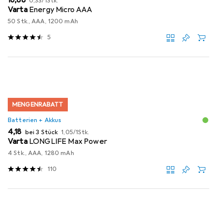
0,33
/
1Stk.
Varta
Energy Micro AAA
50 Stk., AAA, 1200 mAh
5
MENGENRABATT
Batterien + Akkus
EUR
EUR
4,18
bei 3 Stück
1,05
/
1Stk.
Varta
LONGLIFE Max Power
4 Stk., AAA, 1280 mAh
110