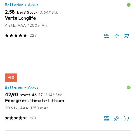
Batterien + Akkus
EUR
EUR
2,58
bei 3 Stück
0,64
/
1Stk.
Varta
Longlife
4 Stk., AAA, 1200 mAh
227
−7%
Batterien + Akkus
EUR
EUR
EUR
42,90
statt
46,27
2,14
/
1Stk.
Energizer
Ultimate Lithium
20 Stk., AAA, 1250 mAh
198