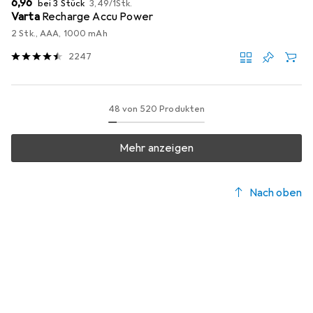
EUR
6,96
bei 3 Stück
3,49
/
1Stk.
Varta
Recharge Accu Power
2 Stk., AAA, 1000 mAh
2247
48 von 520 Produkten
Mehr anzeigen
Nach oben