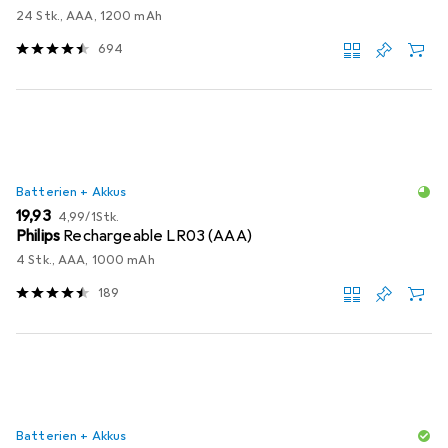
24 Stk., AAA, 1200 mAh
694
Batterien + Akkus
EUR
EUR
19,93
4,99
/
1Stk.
Philips
Rechargeable LR03 (AAA)
4 Stk., AAA, 1000 mAh
189
Batterien + Akkus