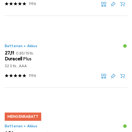
1196
Batterien + Akkus
EUR
EUR
27,11
0,85
/
1Stk.
Duracell
Plus
32 Stk., AAA
1196
MENGENRABATT
Batterien + Akkus
EUR