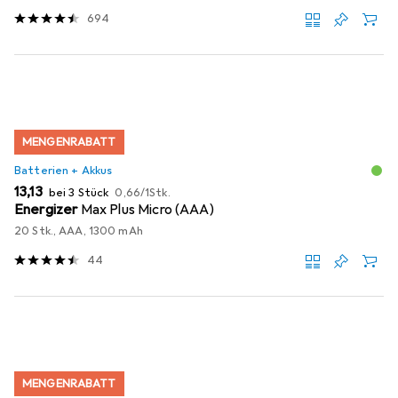
694
MENGENRABATT
Batterien + Akkus
EUR
EUR
13,13
bei 3 Stück
0,66
/
1Stk.
Energizer
Max Plus Micro (AAA)
20 Stk., AAA, 1300 mAh
44
MENGENRABATT