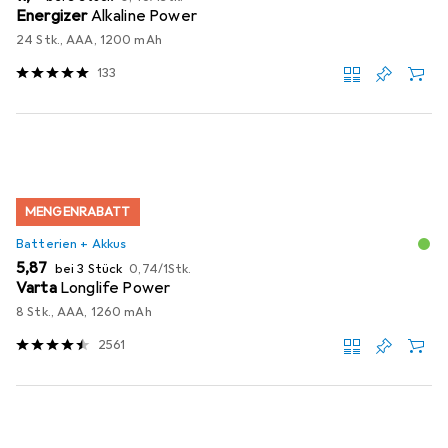
Energizer
Alkaline Power
24 Stk., AAA, 1200 mAh
133
MENGENRABATT
Batterien + Akkus
EUR
EUR
5,87
bei 3 Stück
0,74
/
1Stk.
Varta
Longlife Power
8 Stk., AAA, 1260 mAh
2561