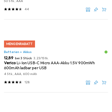
50 Stk., AAA
44
MENGENRABATT
Batterien + Akkus
EUR
EUR
12,89
bei 3 Stück
3,23
/
1Stk.
Verico
Li-Ion USB-C Micro AAA-Akku 1.5V 900mWh
600mAh ladbar per USB
4 Stk., AAA, 600 mAh
128