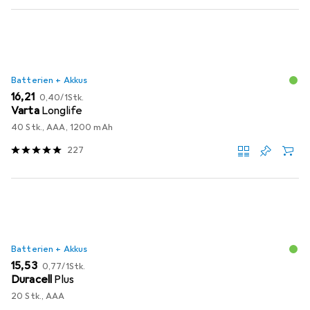
Batterien + Akkus
EUR
EUR
16,21
0,40
/
1Stk.
Varta
Longlife
40 Stk., AAA, 1200 mAh
227
Batterien + Akkus
EUR
EUR
15,53
0,77
/
1Stk.
Duracell
Plus
20 Stk., AAA