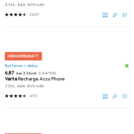
4 Stk., AAA, 800 mAh
2247
MENGENRABATT
Batterien + Akkus
EUR
EUR
6,87
bei 3 Stück
3,44
/
1Stk.
Varta
Recharge Accu Phone
2 Stk., AAA, 800 mAh
470