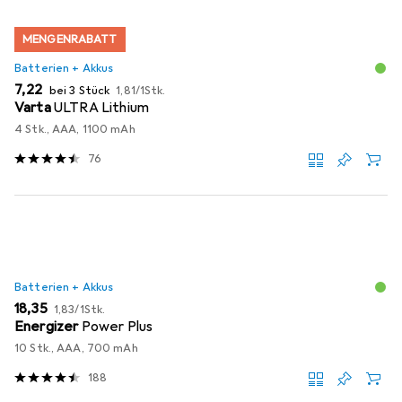
MENGENRABATT
Batterien + Akkus
EUR
EUR
7,22
bei 3 Stück
1,81
/
1Stk.
Varta
ULTRA Lithium
4 Stk., AAA, 1100 mAh
76
Batterien + Akkus
EUR
EUR
18,35
1,83
/
1Stk.
Energizer
Power Plus
10 Stk., AAA, 700 mAh
188