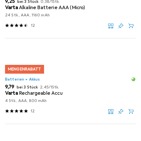
EUR
9,25
bei 3 Stück
0,38
/
1Stk.
Varta
Alkaline Batterie AAA (Micro)
24 Stk., AAA, 1160 mAh
12
MENGENRABATT
Batterien + Akkus
EUR
EUR
9,79
bei 3 Stück
2,45
/
1Stk.
Varta
Rechargeable Accu
4 Stk., AAA, 800 mAh
12