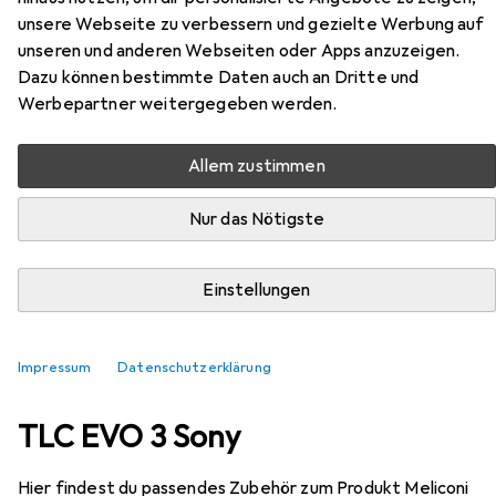
unsere Webseite zu verbessern und gezielte Werbung auf
EUR
17,90
Meliconi
808043 TLC EVO 3 Sony
unseren und anderen Webseiten oder Apps anzuzeigen.
Infrarot
Dazu können bestimmte Daten auch an Dritte und
Werbepartner weitergegeben werden.
Allem zustimmen
Nur das Nötigste
Einstellungen
Impressum
Datenschutzerklärung
Zubehör für Meliconi 808043
TLC EVO 3 Sony
Hier findest du passendes Zubehör zum Produkt Meliconi