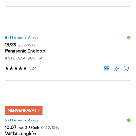
Batterien + Akkus
EUR
EUR
18,93
2,37
/
1Stk.
Panasonic
Eneloop
8 Stk., AAA, 800 mAh
524
MENGENRABATT
Batterien + Akkus
EUR
EUR
10,07
bei 3 Stück
0,42
/
1Stk.
Varta
Longlife