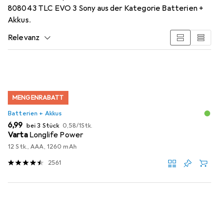
808043 TLC EVO 3 Sony aus der Kategorie Batterien +
Akkus.
Relevanz
Produktliste
MENGENRABATT
Batterien + Akkus
EUR
EUR
6,99
bei 3 Stück
0,58
/
1Stk.
Varta
Longlife Power
12 Stk., AAA, 1260 mAh
2561