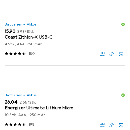
Batterien + Akkus
EUR
EUR
15,90
3,98
/
1Stk.
Coast
Zithion-X USB-C
4 Stk., AAA, 750 mAh
180
Batterien + Akkus
EUR
EUR
26,04
2,61
/
1Stk.
Energizer
Ultimate Lithium Micro
10 Stk., AAA, 1250 mAh
198