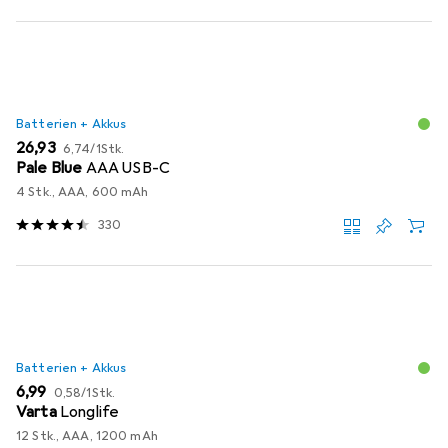
Batterien + Akkus
EUR
EUR
26,93
6,74
/
1Stk.
Pale Blue
AAA USB-C
4 Stk., AAA, 600 mAh
330
Batterien + Akkus
EUR
EUR
6,99
0,58
/
1Stk.
Varta
Longlife
12 Stk., AAA, 1200 mAh