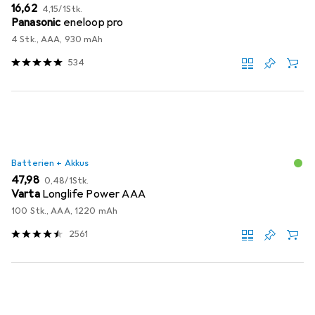
EUR
EUR
16,62
4,15
/
1Stk.
Panasonic
eneloop pro
4 Stk., AAA, 930 mAh
534
Batterien + Akkus
EUR
EUR
47,98
0,48
/
1Stk.
Varta
Longlife Power AAA
100 Stk., AAA, 1220 mAh
2561