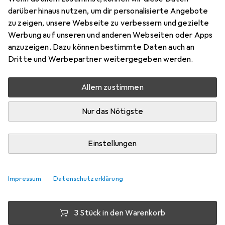
darüber hinaus nutzen, um dir personalisierte Angebote
4 Stk., AAA
zu zeigen, unsere Webseite zu verbessern und gezielte
Preis in EUR inkl. MwSt.
Werbung auf unseren und anderen Webseiten oder Apps
anzuzeigen. Dazu können bestimmte Daten auch an
Bewertungen
Dritte und Werbepartner weitergegeben werden.
28
Allem zustimmen
Mi, 12.8. geliefert
Nur das Nötigste
Nur 2 Stück an Lager
Lieferort angeben für genaue Lieferzeit
Einstellungen
1 Stück
2 Stück
3 Stück
4 Stück
EUR
2,75
EUR
2,17
pro Stück
EUR
1,86
EUR
1,53
pro Stück
pro Stück
pro Stück
Impressum
Datenschutzerklärung
−
21
%
−
44
%
−
32
%
3 Stück in den Warenkorb