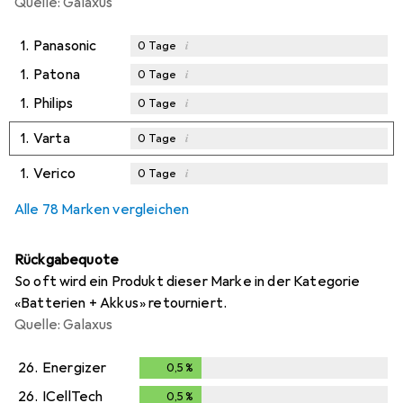
Quelle: Galaxus
1.
Panasonic
i
0
Tage
1.
Patona
i
0
Tage
1.
Philips
i
0
Tage
1.
Varta
i
0
Tage
1.
Verico
i
0
Tage
Alle 78 Marken vergleichen
Rückgabequote
So oft wird ein Produkt dieser Marke in der Kategorie
«Batterien + Akkus» retourniert.
Quelle: Galaxus
26.
Energizer
0,5
%
0,5
%
26.
ICellTech
0,5
%
0,5
%