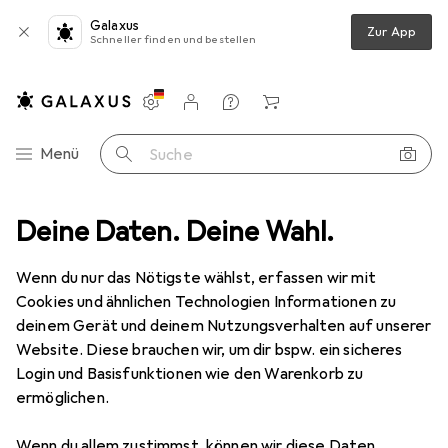
Galaxus
Zur App
Schneller finden und bestellen
Einstellungen
Kundenkonto
Vergleichslisten
Merklisten
Warenkorb
Navigation nach Kategorien
Menü
Suche
rgung
Deine Daten. Deine Wahl.
Batterien + Akkus
Batterien + Akkus
Varta Superlife
Wenn du nur das Nötigste wählst, erfassen wir mit
Cookies und ähnlichen Technologien Informationen zu
5 Bilder
deinem Gerät und deinem Nutzungsverhalten auf unserer
Website. Diese brauchen wir, um dir bspw. ein sicheres
MENGENRABATT
Login und Basisfunktionen wie den Warenkorb zu
ermöglichen.
EUR
1,86
Spare
EUR
2,67
EUR
0,47
/
1Stk.
Varta
Superlife
Wenn du allem zustimmst, können wir diese Daten