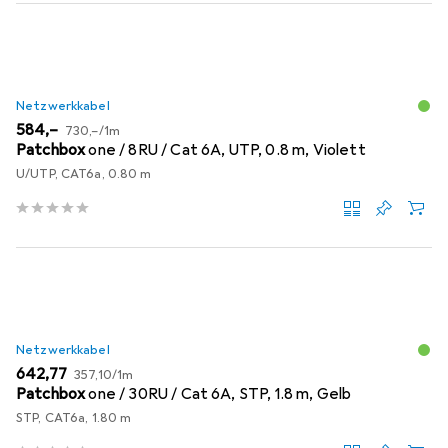
Netzwerkkabel
EUR
EUR
584,–
730,–
/
1m
Patchbox
one / 8RU / Cat 6A, UTP, 0.8 m, Violett
U/UTP, CAT6a, 0.80 m
Netzwerkkabel
EUR
EUR
642,77
357,10
/
1m
Patchbox
one / 30RU / Cat 6A, STP, 1.8 m, Gelb
STP, CAT6a, 1.80 m