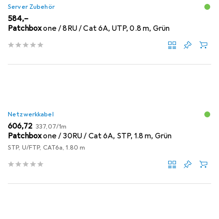
Server Zubehör
EUR
584,–
Patchbox
one / 8RU / Cat 6A, UTP, 0.8 m, Grün
Netzwerkkabel
EUR
EUR
606,72
337,07
/
1m
Patchbox
one / 30RU / Cat 6A, STP, 1.8 m, Grün
STP, U/FTP, CAT6a, 1.80 m