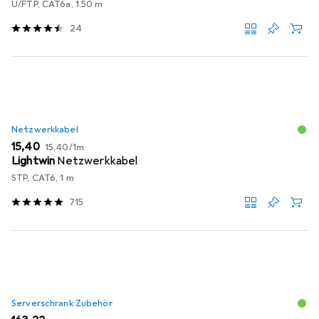
U/FTP, CAT6a, 1.50 m
24
Netzwerkkabel
EUR
EUR
15,40
15,40
/
1m
Lightwin
Netzwerkkabel
STP, CAT6, 1 m
715
Serverschrank Zubehör