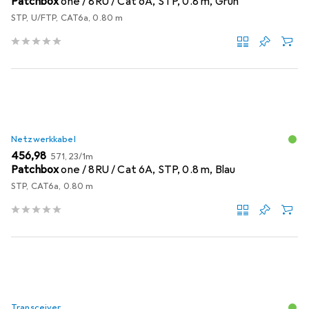
Patchbox
one / 8RU / Cat 6A, STP, 0.8 m, Grün
STP, U/FTP, CAT6a, 0.80 m
Netzwerkkabel
EUR
EUR
456,98
571,23
/
1m
Patchbox
one / 8RU / Cat 6A, STP, 0.8 m, Blau
STP, CAT6a, 0.80 m
Transceiver