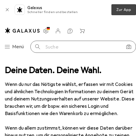
Galaxus
Zur App
Schneller finden und bestellen
Einstellungen
Kundenkonto
Vergleichslisten
Merklisten
Warenkorb
Navigation nach Kategorien
Menü
Suche
ch
Deine Daten. Deine Wahl.
Netgear QSFP28 Switch XSM4556-100EUS 56 Port
Zubehör
Netgear
QSFP28 Switch XSM4556-
Wenn du nur das Nötigste wählst, erfassen wir mit Cookies
100EUS 56 Port
und ähnlichen Technologien Informationen zu deinem Gerät
56 Ports
und deinem Nutzungsverhalten auf unserer Website. Diese
brauchen wir, um dir bspw. ein sicheres Login und
Basisfunktionen wie den Warenkorb zu ermöglichen.
Zubehör für Netgear QSFP28
Switch XSM4556-100EUS 56
Wenn du allem zustimmst, können wir diese Daten darüber
hinaus nutzen, um dir personalisierte Angebote zu zeigen,