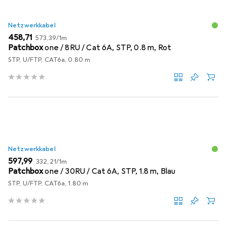
Netzwerkkabel
EUR
EUR
458,71
573,39
/
1m
Patchbox
one / 8RU / Cat 6A, STP, 0.8 m, Rot
STP, U/FTP, CAT6a, 0.80 m
Netzwerkkabel
EUR
EUR
597,99
332,21
/
1m
Patchbox
one / 30RU / Cat 6A, STP, 1.8 m, Blau
STP, U/FTP, CAT6a, 1.80 m