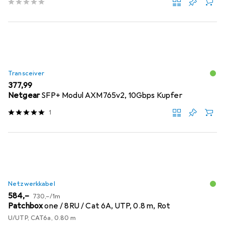
Transceiver
EUR
377,99
Netgear
SFP+ Modul AXM765v2, 10Gbps Kupfer
1
Netzwerkkabel
EUR
EUR
584,–
730,–
/
1m
Patchbox
one / 8RU / Cat 6A, UTP, 0.8 m, Rot
U/UTP, CAT6a, 0.80 m