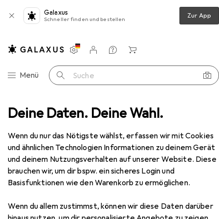
Galaxus
Zur App
Schneller finden und bestellen
Einstellungen
Kundenkonto
Vergleichslisten
Merklisten
Warenkorb
Navigation nach Kategorien
Menü
Suche
e
Deine Daten. Deine Wahl.
Speicher
Speicherkarte
Nextbase Dash Cam
Zubehör
Wenn du nur das Nötigste wählst, erfassen wir mit Cookies
EUR
EUR
EUR
21,74
statt
23,56
0,68
/
1GB
und ähnlichen Technologien Informationen zu deinem Gerät
Nextbase
Dash Cam
32 GB, microSDXC, U3, UHS-I
und deinem Nutzungsverhalten auf unserer Website. Diese
brauchen wir, um dir bspw. ein sicheres Login und
Basisfunktionen wie den Warenkorb zu ermöglichen.
Zubehör für Nextbase Dash Cam
Wenn du allem zustimmst, können wir diese Daten darüber
hinaus nutzen, um dir personalisierte Angebote zu zeigen,