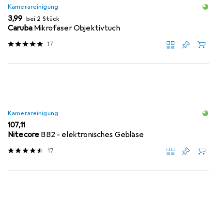
Kamerareinigung
EUR
3,99
bei 2 Stück
Caruba
Mikrofaser Objektivtuch
17
Kamerareinigung
EUR
107,11
Nitecore
BB2 - elektronisches Gebläse
17