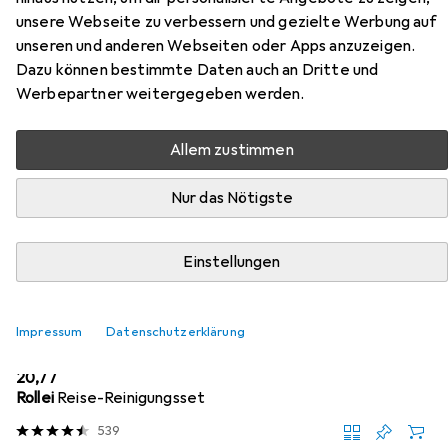
unsere Webseite zu verbessern und gezielte Werbung auf
Hier findest du passendes Zubehör zum Produkt
unseren und anderen Webseiten oder Apps anzuzeigen.
Nextbase Dash Cam aus den Kategorien
Dazu können bestimmte Daten auch an Dritte und
Kamerareinigung, Speicherkarte und
Werbepartner weitergegeben werden.
Speicherkartenlesegerät.
Allem zustimmen
Beliebt
Kamerareinigung
Speicherkarte
Nextbase
Nur das Nötigste
Relevanz
Einstellungen
Produktliste
Impressum
Datenschutzerklärung
Kamerareinigung
EUR
20,77
Rollei
Reise-Reinigungsset
539