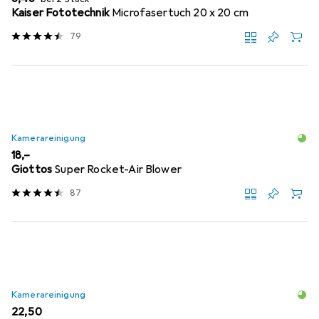
Kaiser Fototechnik
Microfasertuch 20 x 20 cm
79
Kamerareinigung
EUR
18,–
Giottos
Super Rocket-Air Blower
87
Kamerareinigung
EUR
22,50