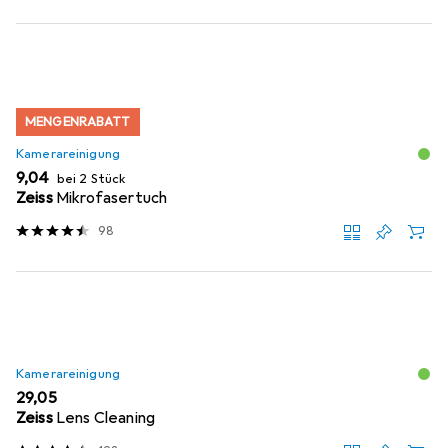
MENGENRABATT
Kamerareinigung
EUR
9,04
bei 2 Stück
Zeiss
Mikrofasertuch
98
Kamerareinigung
EUR
29,05
Zeiss
Lens Cleaning