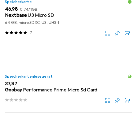
Speicherkarte
EUR
EUR
46,98
0,74
/
1GB
Nextbase
U3 Micro SD
64 GB, microSDXC, U3, UHS-I
7
Speicherkartenlesegerät
EUR
37,87
Goobay
Performance Prime Micro Sd Card