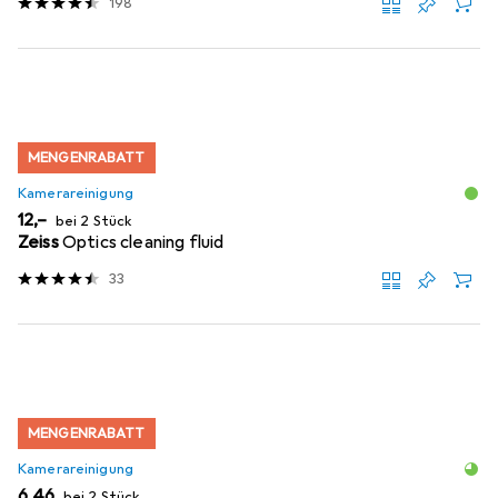
198
MENGENRABATT
Kamerareinigung
EUR
12,–
bei 2 Stück
Zeiss
Optics cleaning fluid
33
MENGENRABATT
Kamerareinigung
EUR
6,46
bei 2 Stück