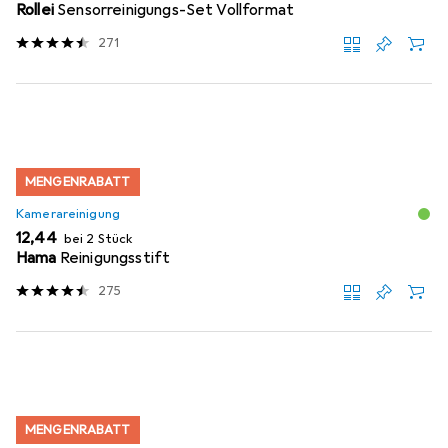
Rollei
Sensorreinigungs-Set Vollformat
271
MENGENRABATT
Kamerareinigung
EUR
12,44
bei 2 Stück
Hama
Reinigungsstift
275
MENGENRABATT