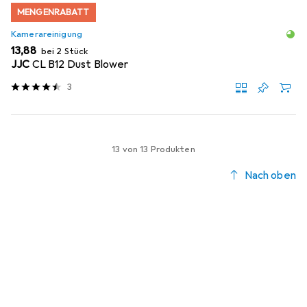
MENGENRABATT
Kamerareinigung
EUR
13,88
bei 2 Stück
JJC
CL B12 Dust Blower
3
13 von 13 Produkten
Nach oben