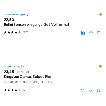
Kamerareinigung
EUR
22,50
Rollei
Sensorreinigungs-Set Vollformat
271
Speicherkarte
EUR
EUR
23,45
0,37
/
1GB
Kingston
Canvas Select Plus
64 GB, SD, SDHC, SDXC, U1, UHS-I
6