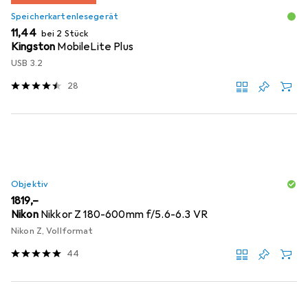
Speicherkartenlesegerät
EUR
11,44
bei 2 Stück
Kingston
MobileLite Plus
USB 3.2
28
Objektiv
EUR
1819,–
Nikon
Nikkor Z 180-600mm f/5.6-6.3 VR
Nikon Z, Vollformat
44