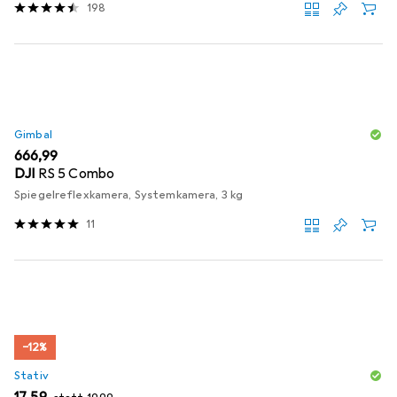
198
Gimbal
EUR
666,99
DJI
RS 5 Combo
Spiegelreflexkamera, Systemkamera, 3 kg
11
−12%
Stativ
EUR
EUR
17,59