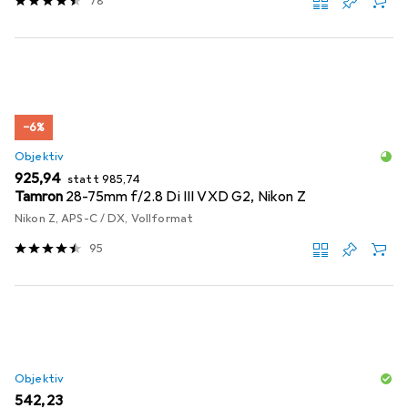
78
−6%
Objektiv
EUR
EUR
925,94
statt
985,74
Tamron
28-75mm f/2.8 Di III VXD G2, Nikon Z
Nikon Z, APS-C / DX, Vollformat
95
Objektiv
EUR
542,23