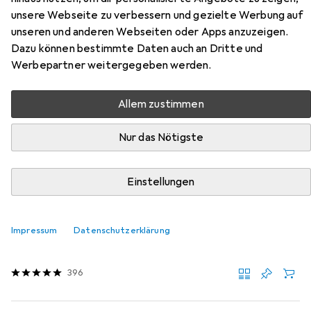
Kit aus den Kategorien Kamera Stromversorgung,
unsere Webseite zu verbessern und gezielte Werbung auf
Kamerareinigung und Stativ.
unseren und anderen Webseiten oder Apps anzuzeigen.
Dazu können bestimmte Daten auch an Dritte und
Werbepartner weitergegeben werden.
Beliebt
Kamera Stromversorgung
Nikon
Kamerareini
Allem zustimmen
Relevanz
Nur das Nötigste
Produktliste
Einstellungen
Kamera Stromversorgung
EUR
62,99
Impressum
Datenschutzerklärung
Nikon
Batterie EN-EL15c
Kamera Akku
396