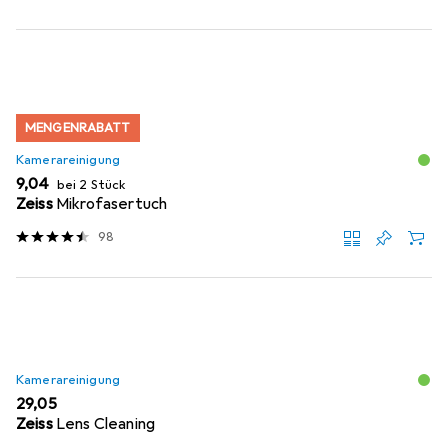
MENGENRABATT
Kamerareinigung
EUR
9,04
bei 2 Stück
Zeiss
Mikrofasertuch
98
Kamerareinigung
EUR
29,05
Zeiss
Lens Cleaning