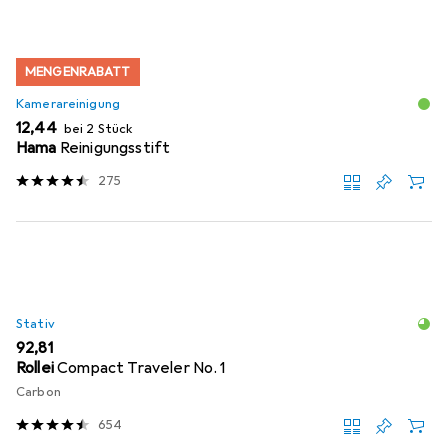
MENGENRABATT
Kamerareinigung
EUR
12,44
bei 2 Stück
Hama
Reinigungsstift
275
Stativ
EUR
92,81
Rollei
Compact Traveler No. 1
Carbon
654