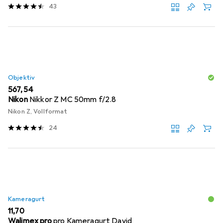
43
Objektiv
EUR
567,54
Nikon
Nikkor Z MC 50mm f/2.8
Nikon Z, Vollformat
24
Kameragurt
EUR
11,70
Walimex pro
pro Kameragurt David