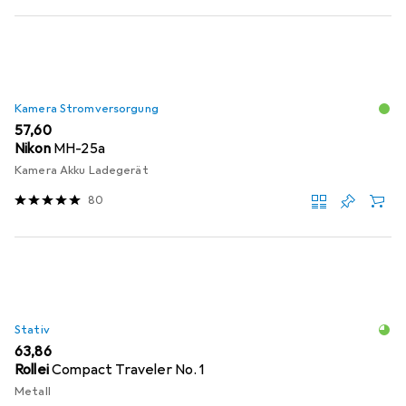
Kamera Stromversorgung
EUR
57,60
Nikon
MH-25a
Kamera Akku Ladegerät
80
Stativ
EUR
63,86
Rollei
Compact Traveler No. 1
Metall