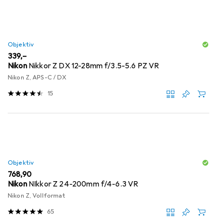
Objektiv
EUR
339,–
Nikon
Nikkor Z DX 12-28mm f/3.5-5.6 PZ VR
Nikon Z, APS-C / DX
15
Objektiv
EUR
768,90
Nikon
NIkkor Z 24-200mm f/4-6.3 VR
Nikon Z, Vollformat
65