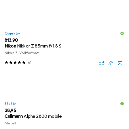
Objektiv
EUR
813,90
Nikon
Nikkor Z 85mm f/1.8 S
Nikon Z, Vollformat
61
Stativ
EUR
38,95
Cullmann
Alpha 2800 mobile
Metall