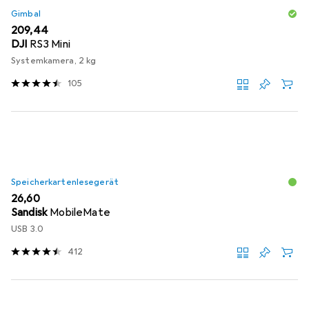
Gimbal
EUR
209,44
DJI
RS3 Mini
Systemkamera, 2 kg
105
Speicherkartenlesegerät
EUR
26,60
Sandisk
MobileMate
USB 3.0
412