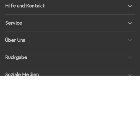
Hilfe und Kontakt
Service
Über Uns
Rückgabe
Soziale Medien
Stellenangebote
Preise
Alle Preise in EUR inkl. MwSt., zzgl.
Versandkosten
bei Bestellungen
unter
30,–
Shop Version
master-20260806-1707-31113322752-1