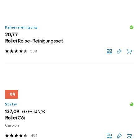
Kamerareinigung
EUR
20,77
Rollei
Reise-Reinigungsset
538
−8%
Stativ
EUR
EUR
137,09
statt
148,99
Rollei
C6i
Carbon
491