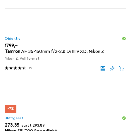
Objektiv
EUR
1799,–
Tamron
AF 35-150mm f/2-2.8 Di III VXD, Nikon Z
Nikon Z, Vollformat
15
−7%
Blitzgerät
EUR
EUR
273,35
statt
293,89
Nikon
SB-700 Speedlight