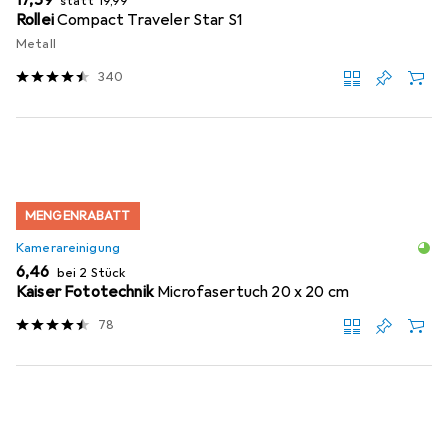
statt
19,99
Rollei
Compact Traveler Star S1
Metall
340
MENGENRABATT
Kamerareinigung
EUR
6,46
bei 2 Stück
Kaiser Fototechnik
Microfasertuch 20 x 20 cm
78