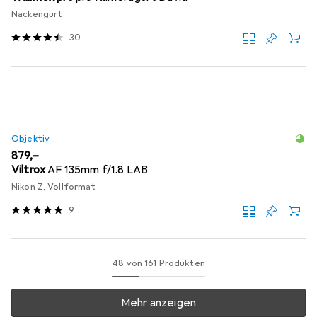
Nackengurt
30
Objektiv
EUR
879,–
Viltrox
AF 135mm f/1.8 LAB
Nikon Z, Vollformat
9
48 von 161 Produkten
Mehr anzeigen