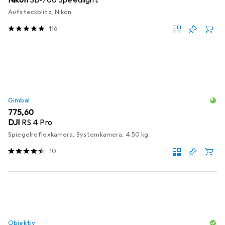
Aufsteckblitz, Nikon
116
Gimbal
EUR
775,60
DJI
RS 4 Pro
Spiegelreflexkamera, Systemkamera, 4.50 kg
10
Objektiv