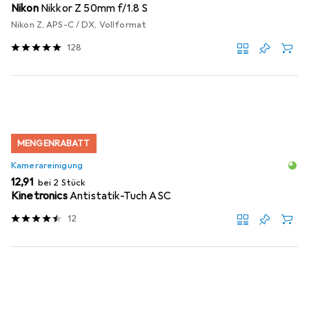
Nikon
Nikkor Z 50mm f/1.8 S
Nikon Z, APS-C / DX, Vollformat
128
MENGENRABATT
Kamerareinigung
EUR
12,91
bei 2 Stück
Kinetronics
Antistatik-Tuch ASC
12