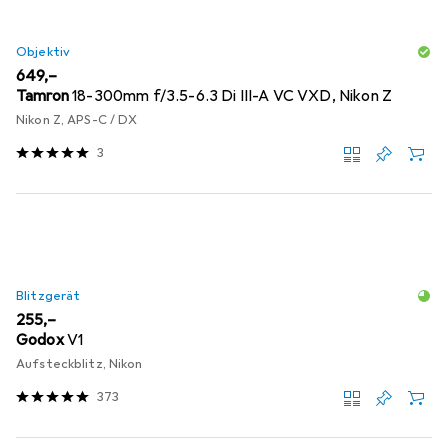
Objektiv
EUR
649,–
Tamron
18-300mm f/3.5-6.3 Di III-A VC VXD, Nikon Z
Nikon Z, APS-C / DX
3
Blitzgerät
EUR
255,–
Godox
V1
Aufsteckblitz, Nikon
373