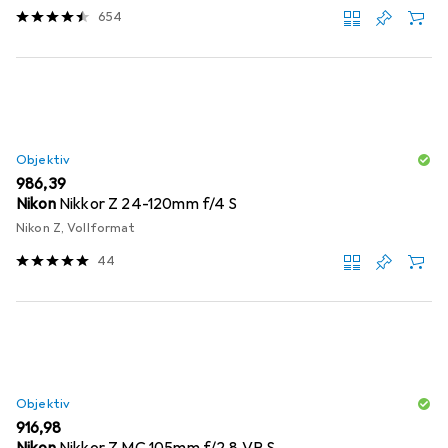
654
Objektiv
EUR
986,39
Nikon
Nikkor Z 24-120mm f/4 S
Nikon Z, Vollformat
44
Objektiv
EUR
916,98
Nikon
Nikkor Z MC 105mm f/2.8 VR S