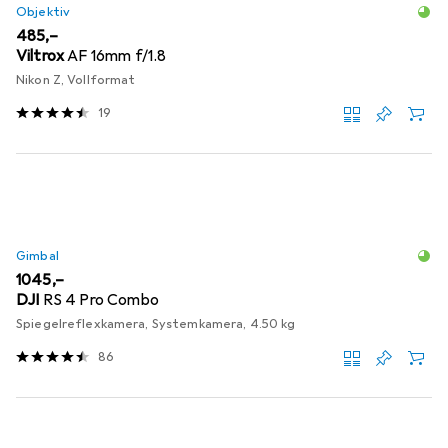
Objektiv
EUR
485,–
Viltrox
AF 16mm f/1.8
Nikon Z, Vollformat
19
Gimbal
EUR
1045,–
DJI
RS 4 Pro Combo
Spiegelreflexkamera, Systemkamera, 4.50 kg
86