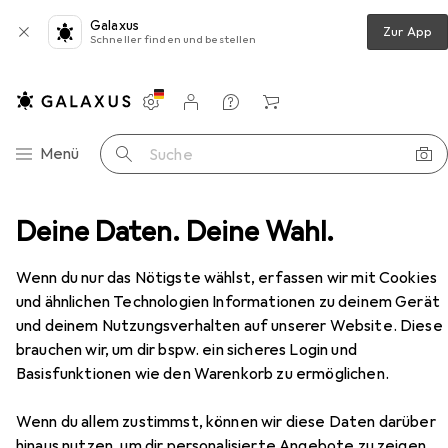
Galaxus
Zur App
Schneller finden und bestellen
Einstellungen
Kundenkonto
Vergleichslisten
Merklisten
Warenkorb
Navigation nach Kategorien
Menü
Suche
 Multimedia
Deine Daten. Deine Wahl.
Foto + Video
Kamera
Nikon Z5 Kit
Zubehör
Nikon
Z5 Kit
Wenn du nur das Nötigste wählst, erfassen wir mit Cookies
24 - 50 mm, 24.30 Mpx, Vollformat
und ähnlichen Technologien Informationen zu deinem Gerät
und deinem Nutzungsverhalten auf unserer Website. Diese
brauchen wir, um dir bspw. ein sicheres Login und
Basisfunktionen wie den Warenkorb zu ermöglichen.
Zubehör für Nikon Z5 Kit
Wenn du allem zustimmst, können wir diese Daten darüber
Hier findest du passendes Zubehör zum Produkt Nikon Z5
hinaus nutzen, um dir personalisierte Angebote zu zeigen,