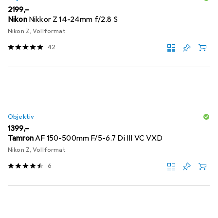
EUR
2199,–
Nikon
Nikkor Z 14-24mm f/2.8 S
Nikon Z, Vollformat
42
Objektiv
EUR
1399,–
Tamron
AF 150-500mm F/5-6.7 Di III VC VXD
Nikon Z, Vollformat
6