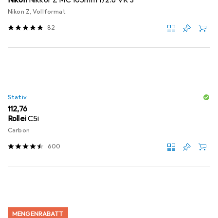
Nikon Z, Vollformat
82
Stativ
EUR
112,76
Rollei
C5i
Carbon
600
MENGENRABATT