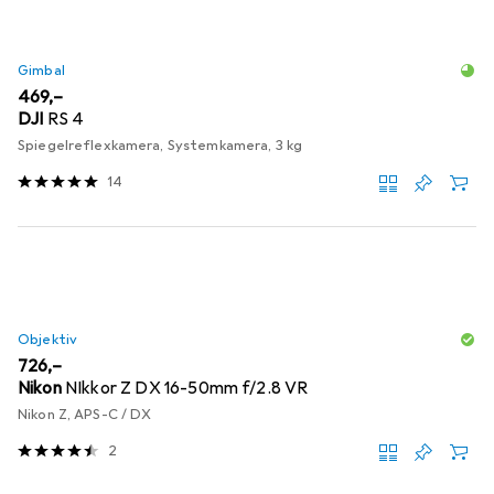
Gimbal
EUR
469,–
DJI
RS 4
Spiegelreflexkamera, Systemkamera, 3 kg
14
Objektiv
EUR
726,–
Nikon
NIkkor Z DX 16-50mm f/2.8 VR
Nikon Z, APS-C / DX
2