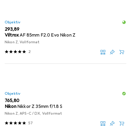
Objektiv
EUR
293,89
Viltrox
AF 85mm F2.0 Evo Nikon Z
Nikon Z, Vollformat
2
Objektiv
EUR
765,80
Nikon
Nikkor Z 35mm f/1.8 S
Nikon Z, APS-C / DX, Vollformat
57