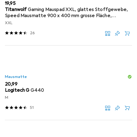
EUR
19,95
Titanwolf
Gaming Mauspad XXL, glattes Stoffgewebe,
Speed Mausmatte 900 x 400 mm grosse Fläche,
Topography
XXL
26
Mausmatte
EUR
20,99
Logitech G
G440
M
51