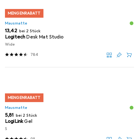
MENGENRABATT
Mausmatte
EUR
13,42
bei 2 Stück
Logitech
Desk Mat Studio
Wide
784
MENGENRABATT
Mausmatte
EUR
5,81
bei 2 Stück
LogiLink
Gel
S