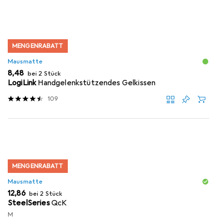
MENGENRABATT
Mausmatte
EUR
8,48
bei 2 Stück
LogiLink
Handgelenkstützendes Gelkissen
109
MENGENRABATT
Mausmatte
EUR
12,86
bei 2 Stück
SteelSeries
QcK
M