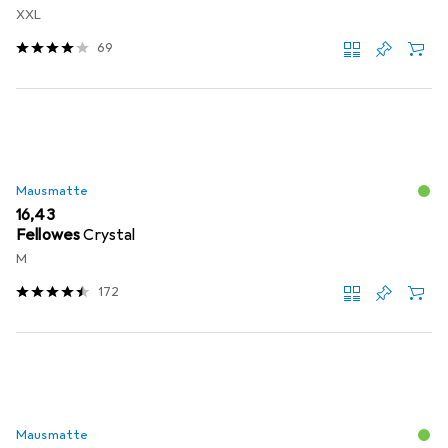
XXL
69
Mausmatte
EUR
16,43
Fellowes
Crystal
M
172
Mausmatte