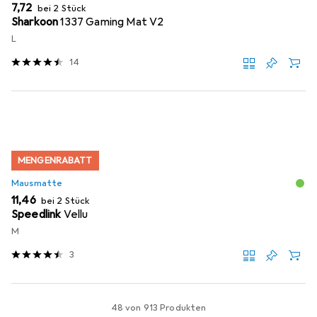
EUR
7,72
bei 2 Stück
Sharkoon
1337 Gaming Mat V2
L
14
MENGENRABATT
Mausmatte
EUR
11,46
bei 2 Stück
Speedlink
Vellu
M
3
48 von 913 Produkten