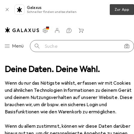
Galaxus
Zur App
Schneller finden und bestellen
Einstellungen
Kundenkonto
Vergleichslisten
Merklisten
Warenkorb
Navigation nach Kategorien
Menü
Suche
Mäuse + Tastaturen
Deine Daten. Deine Wahl.
Maus
Omega OM-520 mouse
Zubehör
EUR
8,90
Wenn du nur das Nötigste wählst, erfassen wir mit Cookies
Omega
OM-520 mouse
und ähnlichen Technologien Informationen zu deinem Gerät
Kabelgebunden
und deinem Nutzungsverhalten auf unserer Website. Diese
brauchen wir, um dir bspw. ein sicheres Login und
Basisfunktionen wie den Warenkorb zu ermöglichen.
Zubehör für Omega OM-520
Wenn du allem zustimmst, können wir diese Daten darüber
mouse
hinaus nutzen, um dir personalisierte Angebote zu zeigen,