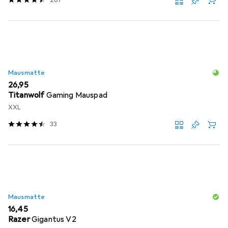
267
Mausmatte
EUR
26,95
Titanwolf
Gaming Mauspad
XXL
33
Mausmatte
EUR
16,45
Razer
Gigantus V2