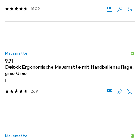
1609
Mausmatte
EUR
9,71
Delock
Ergonomische Mausmatte mit Handballenauflage,
grau Grau
L
269
Mausmatte