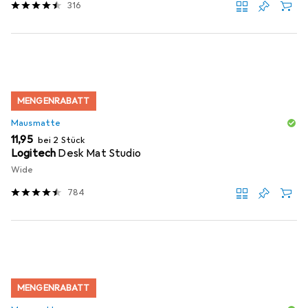
316
MENGENRABATT
Mausmatte
EUR
11,95
bei 2 Stück
Logitech
Desk Mat Studio
Wide
784
MENGENRABATT