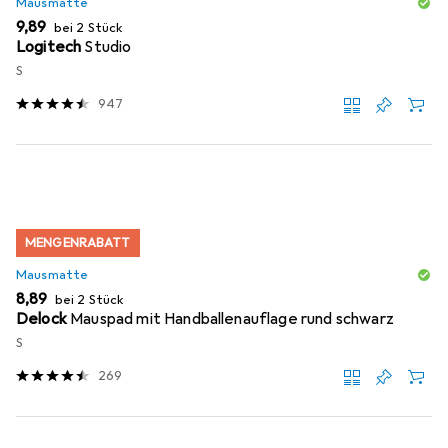
Mausmatte
EUR
9,89
bei 2 Stück
Logitech
Studio
S
947
MENGENRABATT
Mausmatte
EUR
8,89
bei 2 Stück
Delock
Mauspad mit Handballenauflage rund schwarz
S
269