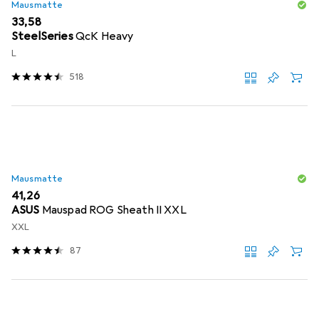
Mausmatte
EUR
33,58
SteelSeries
QcK Heavy
L
518
Mausmatte
EUR
41,26
ASUS
Mauspad ROG Sheath II XXL
XXL
87