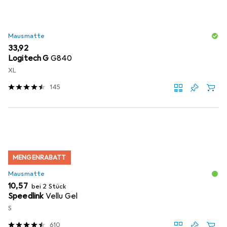
Mausmatte
EUR
33,92
Logitech G
G840
XL
145
MENGENRABATT
Mausmatte
EUR
10,57
bei 2 Stück
Speedlink
Vellu Gel
S
610