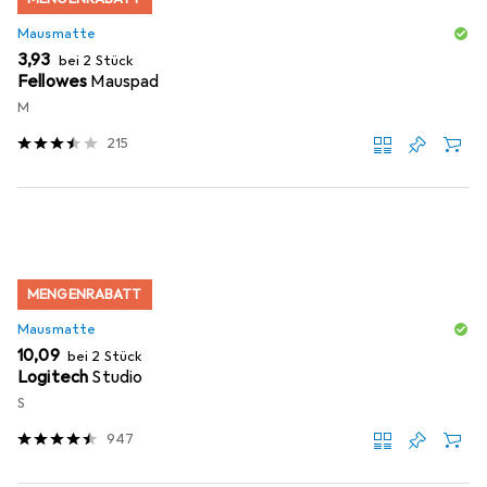
Mausmatte
EUR
3,93
bei 2 Stück
Fellowes
Mauspad
M
215
MENGENRABATT
Mausmatte
EUR
10,09
bei 2 Stück
Logitech
Studio
S
947