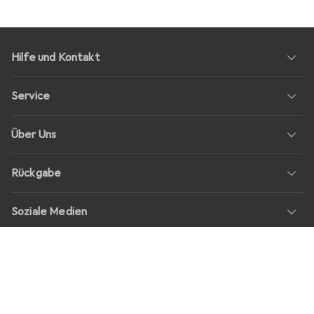
Hilfe und Kontakt
Service
Über Uns
Rückgabe
Soziale Medien
Stellenangebote
Preise
Alle Preise in EUR inkl. MwSt., zzgl.
Versandkosten
bei Bestellungen