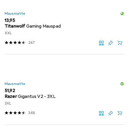
Mausmatte
EUR
13,95
Titanwolf
Gaming Mauspad
XXL
267
Mausmatte
EUR
51,92
Razer
Gigantus V2 - 3XL
3XL
348