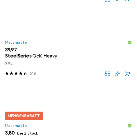
Mausmatte
EUR
39,97
SteelSeries
QcK Heavy
XXL
518
MENGENRABATT
Mausmatte
EUR
3,80
bei 2 Stück