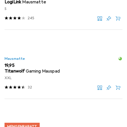
LogiLink
Mausmatte
S
245
Mausmatte
EUR
19,95
Titanwolf
Gaming Mauspad
XXL
32
MENGENRABATT