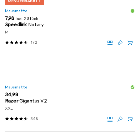
MENGENRABATT
Mausmatte
EUR
7,98
bei 2 Stück
Speedlink
Notary
M
172
Mausmatte
EUR
34,98
Razer
Gigantus V2
XXL
348