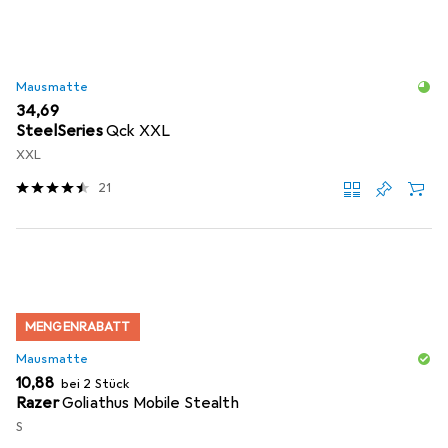
Mausmatte
EUR
34,69
SteelSeries
Qck XXL
XXL
21
MENGENRABATT
Mausmatte
EUR
10,88
bei 2 Stück
Razer
Goliathus Mobile Stealth
S