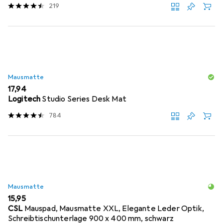
219
Mausmatte
EUR
17,94
Logitech
Studio Series Desk Mat
784
Mausmatte
EUR
15,95
CSL
Mauspad, Mausmatte XXL, Elegante Leder Optik,
Schreibtischunterlage 900 x 400 mm, schwarz