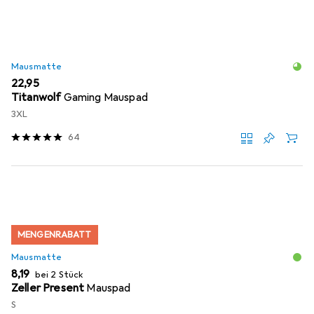
Mausmatte
EUR
22,95
Titanwolf
Gaming Mauspad
3XL
64
MENGENRABATT
Mausmatte
EUR
8,19
bei 2 Stück
Zeller Present
Mauspad
S