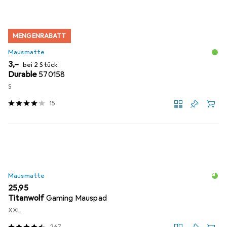
MENGENRABATT
Mausmatte
EUR
3,–
bei 2 Stück
Durable
570158
S
15
Mausmatte
EUR
25,95
Titanwolf
Gaming Mauspad
XXL