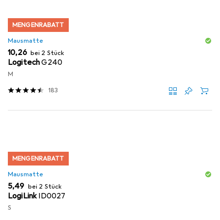
MENGENRABATT
Mausmatte
EUR
10,26
bei 2 Stück
Logitech
G240
M
183
MENGENRABATT
Mausmatte
EUR
5,49
bei 2 Stück
LogiLink
ID0027
S