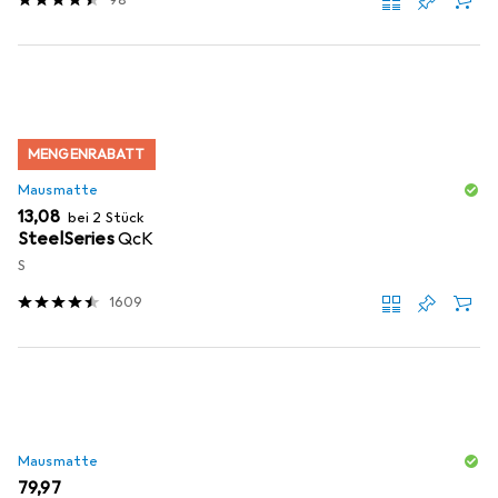
98
MENGENRABATT
Mausmatte
EUR
13,08
bei 2 Stück
SteelSeries
QcK
S
1609
Mausmatte
EUR
79,97