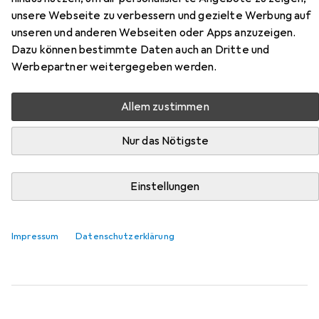
unsere Webseite zu verbessern und gezielte Werbung auf
Hier findest du passendes Zubehör zum Produkt Omega
unseren und anderen Webseiten oder Apps anzuzeigen.
OM-520 mouse aus der Kategorie Mausmatte.
Dazu können bestimmte Daten auch an Dritte und
Werbepartner weitergegeben werden.
Relevanz
Produktliste
Allem zustimmen
Nur das Nötigste
MENGENRABATT
Mausmatte
Einstellungen
EUR
7,98
bei 2 Stück
Logitech
Studio
S
Impressum
Datenschutzerklärung
947