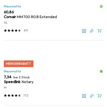
Mausmatte
EUR
60,86
Corsair
MM700 RGB Extended
XL
411
MENGENRABATT
Mausmatte
EUR
7,34
bei 2 Stück
Speedlink
Notary
M
172