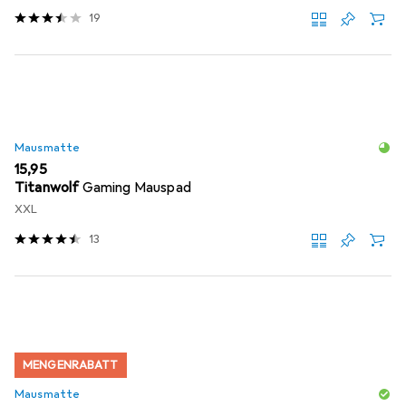
19
Mausmatte
EUR
15,95
Titanwolf
Gaming Mauspad
XXL
13
MENGENRABATT
Mausmatte