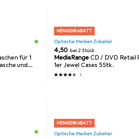
MENGENRABATT
Optische Medien Zubehör
EUR
4,50
bei 2 Stück
schen für 1
MediaRange
CD / DVD Retail 
Lasche und
1er Jewel Cases 5Stk.
3
MENGENRABATT
Optische Medien Zubehör