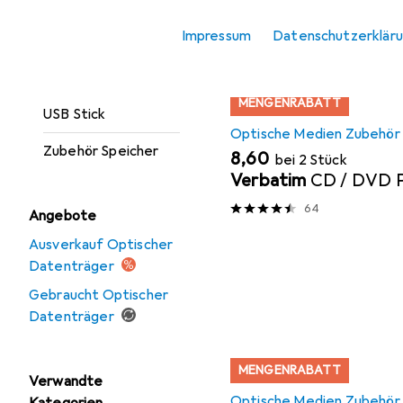
Produktliste
Optischer
Impressum
Datenschutzerklär
Datenträger
Speicherkarte
MENGENRABATT
USB Stick
Optische Medien Zubehör
Zubehör Speicher
EUR
8,60
bei 2 Stück
Verbatim
CD / DVD P
64
Angebote
Ausverkauf Optischer
Datenträger
Gebraucht Optischer
Datenträger
MENGENRABATT
Verwandte
Optische Medien Zubehör