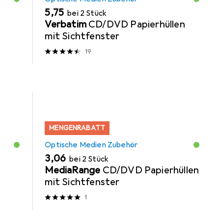
EUR
5,75
bei 2 Stück
Verbatim
CD/DVD Papierhüllen
mit Sichtfenster
19
MENGENRABATT
Optische Medien Zubehör
EUR
3,06
bei 2 Stück
MediaRange
CD/DVD Papierhüllen
mit Sichtfenster
1