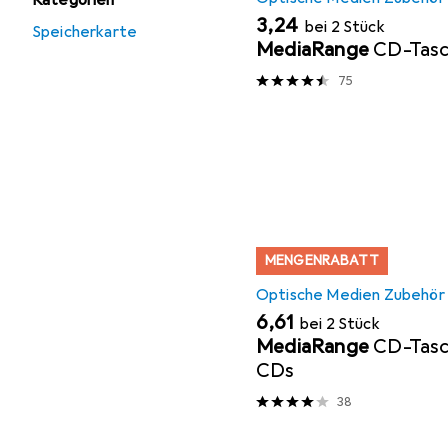
Kategorien
EUR
3,24
bei 2 Stück
Speicherkarte
MediaRange
CD-Tas
75
MENGENRABATT
Optische Medien Zubehör
EUR
6,61
bei 2 Stück
MediaRange
CD-Tasc
CDs
38