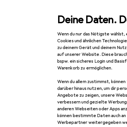
Suche
Deine Daten. D
Wenn du nur das Nötigste wählst, 
Navigation nach Kategorien
Gesamtsortiment
IT + M
Gesamtsortiment
Cookies und ähnlichen Technologi
zu deinem Gerät und deinem Nutz
IT + Multimedia
EU
15
auf unserer Website. Diese brauch
Phi
bspw. ein sicheres Login und Basis
Peripherie
25x
Warenkorb zu ermöglichen.
Speicher
Wenn du allem zustimmst, können 
Backup Lösungen
darüber hinaus nutzen, um dir pers
Zubehör für
Angebote zu zeigen, unsere Webs
Externe Festplatte
verbessern und gezielte Werbung
anderen Webseiten oder Apps an
Hier findest du passendes
Externe SSD
können bestimmte Daten auch an 
Sortieren nach
:
Relevanz
NAS
Werbepartner weitergegeben we