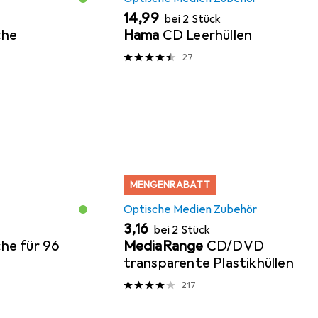
EUR
14,99
bei 2 Stück
che
Hama
CD Leerhüllen
27
MENGENRABATT
Optische Medien Zubehör
EUR
3,16
bei 2 Stück
he für 96
MediaRange
CD/DVD
transparente Plastikhüllen
217