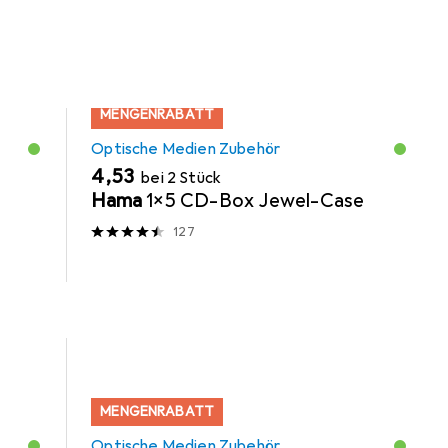
MENGENRABATT
Optische Medien Zubehör
EUR
4,53
bei 2 Stück
Hama
1x5 CD-Box Jewel-Case
127
MENGENRABATT
Optische Medien Zubehör