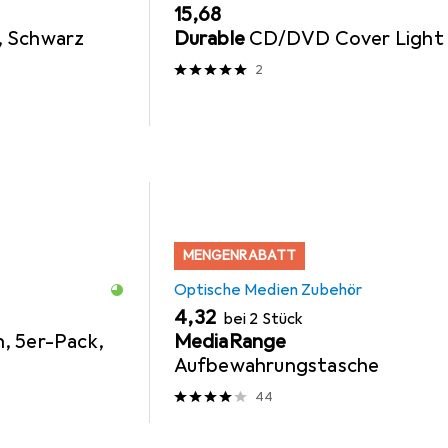
EUR
15,68
, Schwarz
Durable
CD/DVD Cover Light
2
MENGENRABATT
Optische Medien Zubehör
EUR
4,32
bei 2 Stück
, 5er-Pack,
MediaRange
Aufbewahrungstasche
44