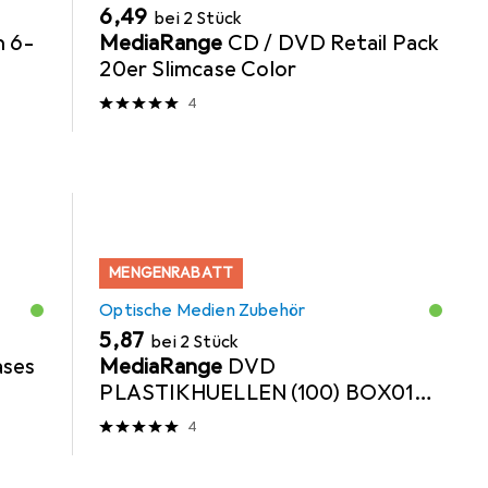
EUR
6,49
bei 2 Stück
n 6-
MediaRange
CD / DVD Retail Pack
20er Slimcase Color
4
MENGENRABATT
Optische Medien Zubehör
EUR
5,87
bei 2 Stück
ases
MediaRange
DVD
PLASTIKHUELLEN (100) BOX01
Leerhuellen transparent
4