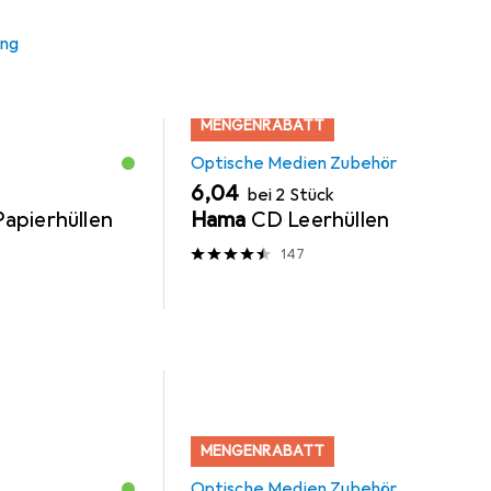
ung
MENGENRABATT
Optische Medien Zubehör
EUR
6,04
bei 2 Stück
apierhüllen
Hama
CD Leerhüllen
147
MENGENRABATT
Optische Medien Zubehör