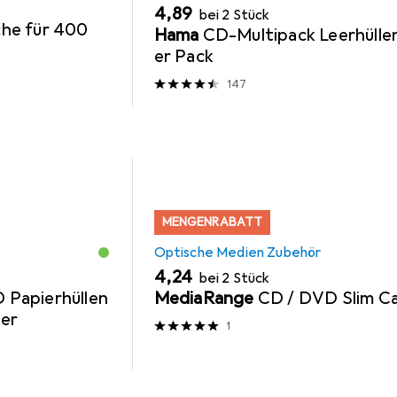
EUR
4,89
bei 2 Stück
he für 400
Hama
CD-Multipack Leerhülle
er Pack
147
MENGENRABATT
Optische Medien Zubehör
EUR
4,24
bei 2 Stück
Papierhüllen
MediaRange
CD / DVD Slim C
ter
1