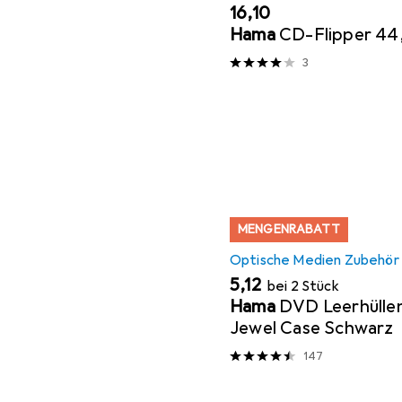
EUR
16,10
Hama
CD-Flipper 44
3
MENGENRABATT
Optische Medien Zubehör
EUR
5,12
bei 2 Stück
Hama
DVD Leerhüllen
Jewel Case Schwarz
147