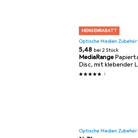
MENGENRABATT
Optische Medien Zubehör
EUR
5,48
bei 2 Stück
MediaRange
Papierta
Disc, mit klebender 
Sichtfenster
1
Optische Medien Zubehör