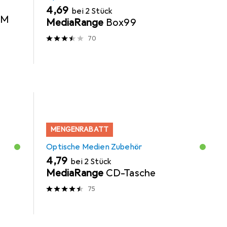
EUR
4,69
bei 2 Stück
 M
MediaRange
Box99
70
MENGENRABATT
Optische Medien Zubehör
EUR
4,79
bei 2 Stück
MediaRange
CD-Tasche
75