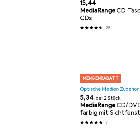
EUR
15,44
MediaRange
CD-Tasc
CDs
28
MENGENRABATT
Optische Medien Zubehör
EUR
5,34
bei 2 Stück
MediaRange
CD/DVD 
farbig mit Sichtfens
7