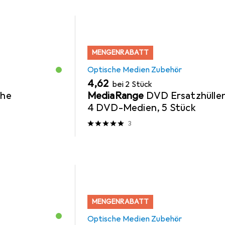
MENGENRABATT
Optische Medien Zubehör
EUR
4,62
bei 2 Stück
che
MediaRange
DVD Ersatzhüllen
4 DVD-Medien, 5 Stück
3
MENGENRABATT
Optische Medien Zubehör