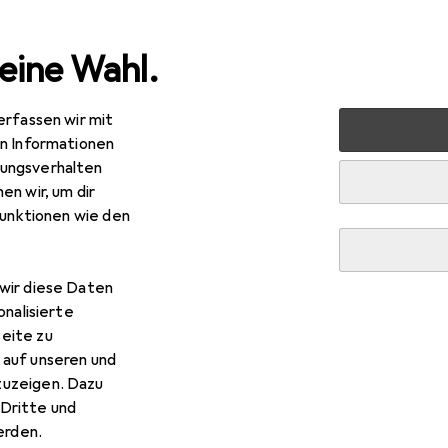
eine Wahl.
erfassen wir mit
ultimedia
Peripherie
Speicher
Optischer Datenträg
en Informationen
ungsverhalten
R
,43
en wir, um dir
lips
1x25 CD-R 80Min 700MB 52x SP
funktionen wie den
wir diese Daten
onalisierte
 Philips 1x25 CD-R 80Min 7
eite zu
 auf unseren und
zuzeigen. Dazu
 Zubehör zum Produkt Philips 1x25 CD-R 80Min 700MB 52x SP 
Dritte und
rden.