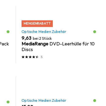
MENGENRABATT
Optische Medien Zubehör
EUR
9,63
bei 2 Stück
Pack
MediaRange
DVD-Leerhülle für 10
Discs
5
Optische Medien Zubehör