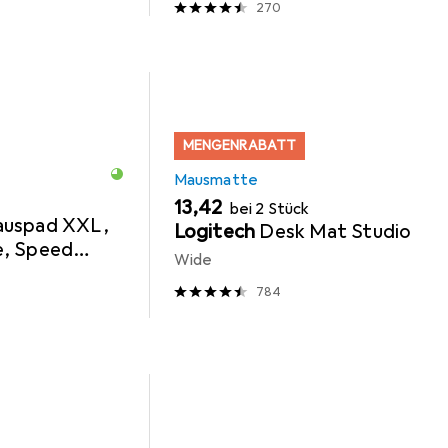
270
MENGENRABATT
Mausmatte
EUR
13,42
bei 2 Stück
uspad XXL,
Logitech
Desk Mat Studio
e, Speed
Wide
0 mm grosse
784