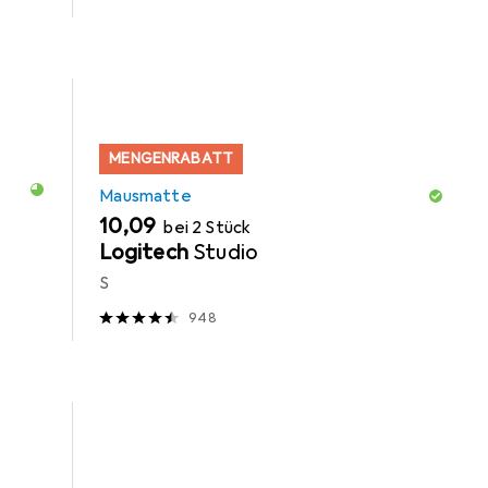
MENGENRABATT
Mausmatte
EUR
10,09
bei 2 Stück
Logitech
Studio
S
948