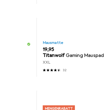
Mausmatte
EUR
19,95
Titanwolf
Gaming Mauspad
XXL
32
MENGENRABATT