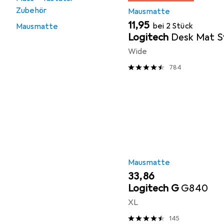
Zubehör
Mausmatte
EUR
11,95
bei 2 Stück
Mausmatte
Logitech
Desk Mat S
Wide
784
Mausmatte
EUR
33,86
Logitech G
G840
XL
145