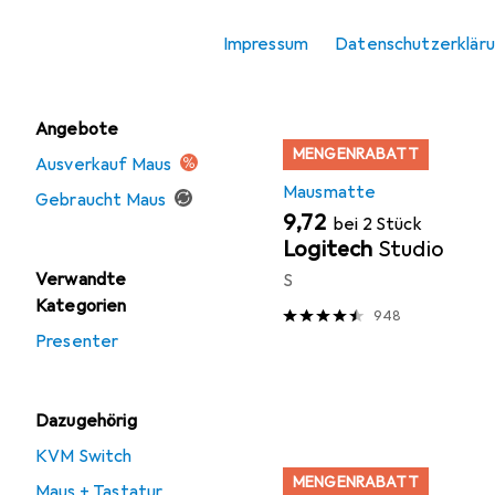
Sortieren nach
:
Relevanz
Mausmatte
Produktliste
Impressum
Datenschutzerklär
Tastatur
Angebote
MENGENRABATT
Ausverkauf Maus
Mausmatte
Gebraucht Maus
EUR
9,72
bei 2 Stück
Logitech
Studio
Verwandte
S
Kategorien
948
Presenter
Dazugehörig
KVM Switch
MENGENRABATT
Maus + Tastatur