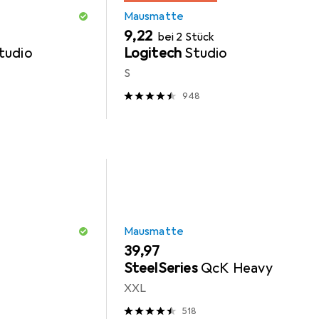
Mausmatte
EUR
9,22
bei 2 Stück
tudio
Logitech
Studio
S
948
Mausmatte
EUR
39,97
SteelSeries
QcK Heavy
XXL
518