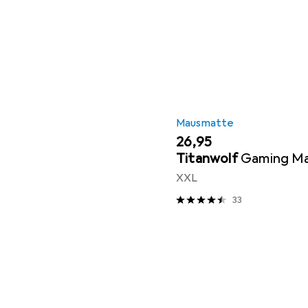
Mausmatte
EUR
26,95
Titanwolf
Gaming M
XXL
33