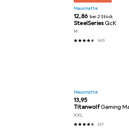
Mausmatte
EUR
12,86
bei 2 Stück
SteelSeries
QcK
M
1610
Mausmatte
EUR
13,95
Titanwolf
Gaming M
XXL
267