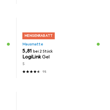
MENGENRABATT
Mausmatte
EUR
5,81
bei 2 Stück
LogiLink
Gel
S
98