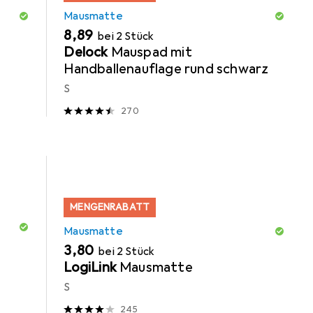
Mausmatte
EUR
8,89
bei 2 Stück
Delock
Mauspad mit
Handballenauflage rund schwarz
S
270
MENGENRABATT
Mausmatte
EUR
3,80
bei 2 Stück
LogiLink
Mausmatte
S
245