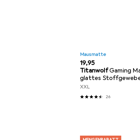
Mausmatte
EUR
19,95
Titanwolf
Gaming Ma
glattes Stoffgeweb
Mausmatte 900 x 40
XXL
Fläche, Topography
26
MENGENRABATT