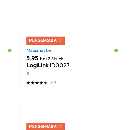
MENGENRABATT
Mausmatte
EUR
5,95
bei 2 Stück
LogiLink
ID0027
S
317
MENGENRABATT