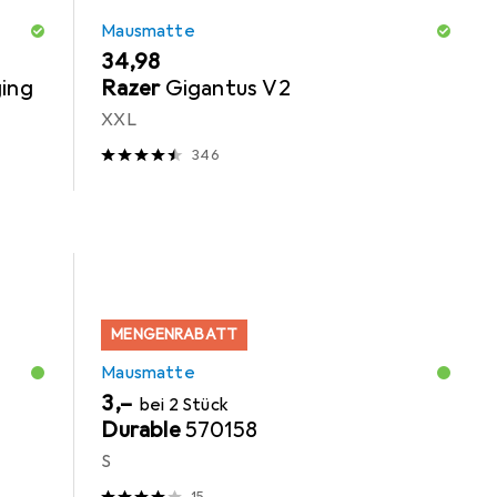
Mausmatte
EUR
34,98
ging
Razer
Gigantus V2
XXL
346
MENGENRABATT
Mausmatte
EUR
3,–
bei 2 Stück
Durable
570158
S
15