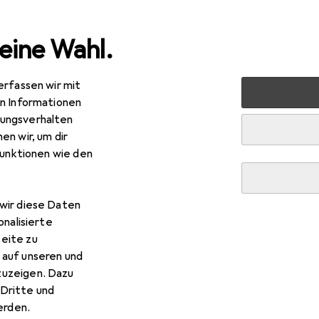
eine Wahl.
erfassen wir mit
 Multimedia
Peripherie
Mäuse + Tastaturen
Maus
en Informationen
ungsverhalten
en wir, um dir
R
,90
funktionen wie den
beltec
Predator (RBLMYS00052)
elgebunden
wir diese Daten
onalisierte
eite zu
r Rebeltec Predator (RBLMY
 auf unseren und
zuzeigen. Dazu
Dritte und
s Zubehör zum Produkt Rebeltec Predator (RBLMYS00052) aus
rden.