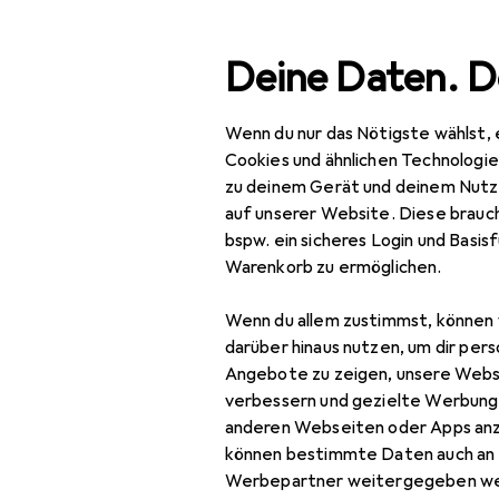
Suche
Deine Daten. D
Wenn du nur das Nötigste wählst, 
Navigation nach Kategorien
Gesamtsortiment
IT +
Gesamtsortiment
Cookies und ähnlichen Technologi
zu deinem Gerät und deinem Nutz
IT + Multimedia
auf unserer Website. Diese brauch
EU
12
bspw. ein sicheres Login und Basis
Re
Peripherie
Warenkorb zu ermöglichen.
Kab
Mäuse + Tastaturen
Wenn du allem zustimmst, können 
Keycaps
darüber hinaus nutzen, um dir pers
Angebote zu zeigen, unsere Webs
Maus
Zubehör fü
verbessern und gezielte Werbung
anderen Webseiten oder Apps an
Maus + Tastatur
können bestimmte Daten auch an 
Zubehör
Hier findest du passende
Werbepartner weitergegeben we