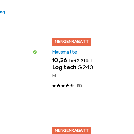
ung
MENGENRABATT
Mausmatte
EUR
10,26
bei 2 Stück
Logitech
G240
M
183
MENGENRABATT