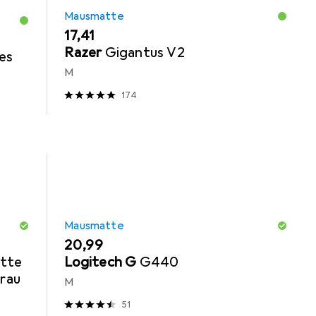
Mausmatte
EUR
17,41
Razer
Gigantus V2
es
M
174
Mausmatte
EUR
20,99
tte
Logitech G
G440
Grau
M
51