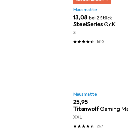
Mausmatte
EUR
13,08
bei 2 Stück
SteelSeries
QcK
S
1610
Mausmatte
EUR
25,95
Titanwolf
Gaming M
XXL
267