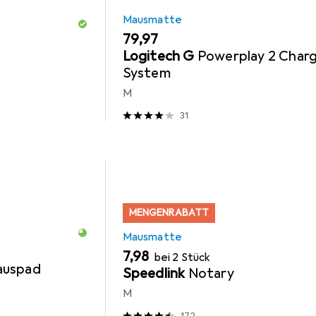
Mausmatte
EUR
79,97
Logitech G
Powerplay 2 Char
System
M
31
MENGENRABATT
Mausmatte
EUR
7,98
bei 2 Stück
auspad
Speedlink
Notary
M
172