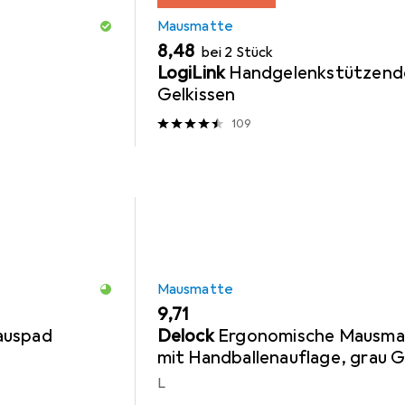
Mausmatte
EUR
8,48
bei 2 Stück
LogiLink
Handgelenkstützend
Gelkissen
109
Mausmatte
EUR
9,71
auspad
Delock
Ergonomische Mausma
mit Handballenauflage, grau 
L