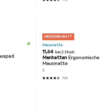
MENGENRABATT
Mausmatte
EUR
11,64
bei 2 Stück
auspad
Manhattan
Ergonomische
Mausmatte
S
108