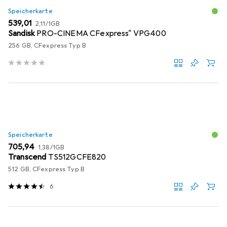
Speicherkarte
EUR
EUR
539,01
2,11
/
1GB
Sandisk
PRO-CINEMA CFexpress" VPG400
256 GB, CFexpress Typ B
Speicherkarte
EUR
EUR
705,94
1,38
/
1GB
Transcend
TS512GCFE820
512 GB, CFexpress Typ B
6