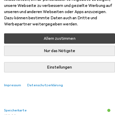
unsere Webseite zu verbessern und gezielte Werbung auf
Extreme Pro aus der Kategorie Speicherkarte.
unseren und anderen Webseiten oder Apps anzuzeigen.
Relevanz
Dazu können bestimmte Daten auch an Dritte und
Werbepartner weitergegeben werden.
Produktliste
Allem zustimmen
Speicherkarte
Nur das Nötigste
EUR
EUR
162,96
1,27
/
1GB
Sandisk
Extreme Pro
128 GB, CFexpress Typ B
Einstellungen
521
Impressum
Datenschutzerklärung
Speicherkarte