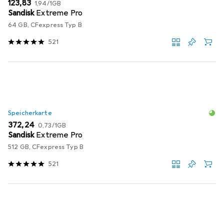
EUR
EUR
123,83
1,94
/
1GB
Sandisk
Extreme Pro
64 GB, CFexpress Typ B
521
Speicherkarte
EUR
EUR
372,24
0,73
/
1GB
Sandisk
Extreme Pro
512 GB, CFexpress Typ B
521