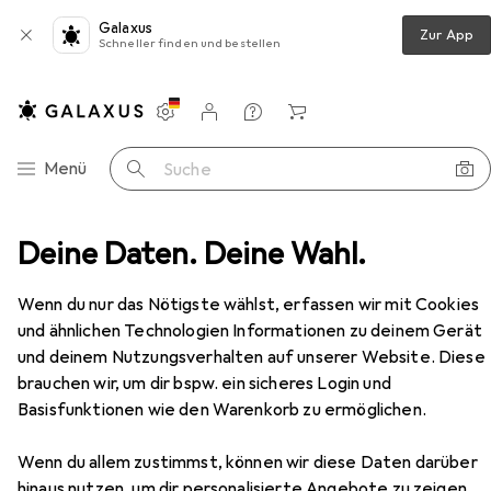
Galaxus
Zur App
Schneller finden und bestellen
Einstellungen
Kundenkonto
Vergleichslisten
Merklisten
Warenkorb
Navigation nach Kategorien
Menü
Suche
er
Deine Daten. Deine Wahl.
Speicherkartenlesegerät
Sandisk Extreme Pro
Zubehör
EUR
139,–
Wenn du nur das Nötigste wählst, erfassen wir mit Cookies
Sandisk
Extreme Pro
und ähnlichen Technologien Informationen zu deinem Gerät
USB-C
und deinem Nutzungsverhalten auf unserer Website. Diese
brauchen wir, um dir bspw. ein sicheres Login und
Basisfunktionen wie den Warenkorb zu ermöglichen.
Zubehör für Sandisk Extreme Pro
Wenn du allem zustimmst, können wir diese Daten darüber
hinaus nutzen, um dir personalisierte Angebote zu zeigen,
Hier findest du passendes Zubehör zum Produkt Sandisk