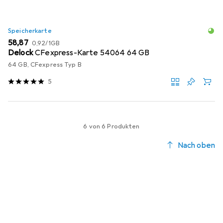
Speicherkarte
EUR
EUR
58,87
0,92
/
1GB
Delock
CFexpress-Karte 54064 64 GB
64 GB, CFexpress Typ B
5
6 von 6 Produkten
Nach oben