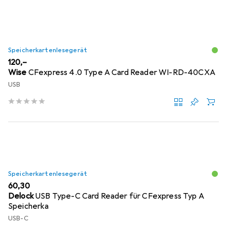
Speicherkartenlesegerät
EUR
120,–
Wise
CFexpress 4.0 Type A Card Reader WI-RD-40CXA
USB
Speicherkartenlesegerät
EUR
60,30
Delock
USB Type-C Card Reader für CFexpress Typ A
Speicherka
USB-C