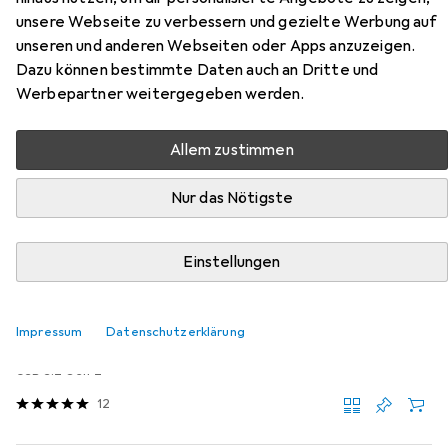
unsere Webseite zu verbessern und gezielte Werbung auf
Zubehör für Sony Tough CEA-G
unseren und anderen Webseiten oder Apps anzuzeigen.
Dazu können bestimmte Daten auch an Dritte und
Hier findest du passendes Zubehör zum Produkt Sony
Werbepartner weitergegeben werden.
Tough CEA-G aus der Kategorie
Speicherkartenlesegerät.
Allem zustimmen
Relevanz
Nur das Nötigste
Produktliste
Einstellungen
Speicherkartenlesegerät
EUR
146,06
Impressum
Datenschutzerklärung
Angelbird
CFexpress A Kartenleser PKT
USB 3.2 Gen 2
12