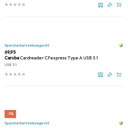
Speicherkartenlesegerät
EUR
69,95
Caruba
Cardreader CFexpress Type A USB 3.1
USB 3.1
−7%
Speicherkartenlesegerät