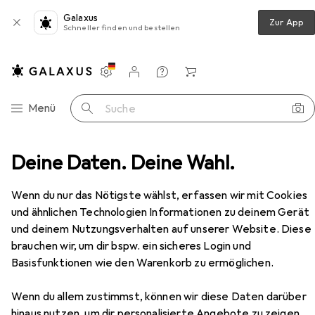
Galaxus
Zur App
Schneller finden und bestellen
Einstellungen
Kundenkonto
Vergleichslisten
Merklisten
Warenkorb
Navigation nach Kategorien
Menü
Suche
ie
Deine Daten. Deine Wahl.
Speicher
Speicherkarte
Sony Tough CEA-G
Zubehör
Wenn du nur das Nötigste wählst, erfassen wir mit Cookies
und ähnlichen Technologien Informationen zu deinem Gerät
und deinem Nutzungsverhalten auf unserer Website. Diese
Sony
Tough CEA-G
80 GB, CFexpress Typ A
brauchen wir, um dir bspw. ein sicheres Login und
Basisfunktionen wie den Warenkorb zu ermöglichen.
Wenn du allem zustimmst, können wir diese Daten darüber
hinaus nutzen, um dir personalisierte Angebote zu zeigen,