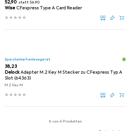
EUR
EUR
52,90
statt
56,90
Wise
CFexpress Type A Card Reader
Speicherkartenlesegerät
EUR
38,23
Delock
Adapter M.2 Key M Stecker zu CFexpress Typ A
Slot (64363)
M.2 Key M
6 von 6 Produkten