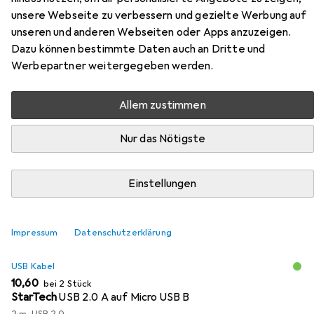
unsere Webseite zu verbessern und gezielte Werbung auf
Micro B Datenkabel /
unseren und anderen Webseiten oder Apps anzuzeigen.
Anschlusskabel - Weiss
Dazu können bestimmte Daten auch an Dritte und
Werbepartner weitergegeben werden.
Hier findest du passendes Zubehör zum Produkt StarTech
1m USB 2.0 A auf Micro USB B Kabel - USB A / Micro B
Allem zustimmen
Datenkabel / Anschlusskabel - Weiss aus der Kategorie
USB Kabel.
Nur das Nötigste
Relevanz
Einstellungen
Produktliste
Impressum
Datenschutzerklärung
MENGENRABATT
USB Kabel
EUR
10,60
bei 2 Stück
StarTech
USB 2.0 A auf Micro USB B