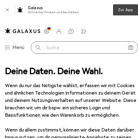
Galaxus
Zur App
Schneller finden und bestellen
Einstellungen
Kundenkonto
Vergleichslisten
Merklisten
Warenkorb
Navigation nach Kategorien
Menü
Suche
bel - USB A / Micro B Datenkabel / Anschlusskabel - Weiss
Deine Daten. Deine Wahl.
Zubehör
EUR
11,42
bei 2 Stück
Wenn du nur das Nötigste wählst, erfassen wir mit Cookies
StarTech
1m USB 2.0 A auf Micro USB B
und ähnlichen Technologien Informationen zu deinem Gerät
Kabel - USB A / Micro B Datenkabel /
Anschlusskabel - Weiss
und deinem Nutzungsverhalten auf unserer Website. Diese
1 m, USB 2.0
brauchen wir, um dir bspw. ein sicheres Login und
Basisfunktionen wie den Warenkorb zu ermöglichen.
Zubehör für StarTech 1m USB 2.0
Wenn du allem zustimmst, können wir diese Daten darüber
A auf Micro USB B Kabel - USB A /
hinaus nutzen, um dir personalisierte Angebote zu zeigen,