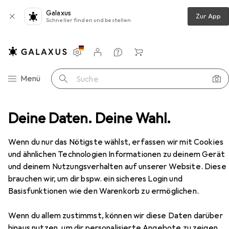
Galaxus
Zur App
Schneller finden und bestellen
Einstellungen
Kundenkonto
Vergleichslisten
Merklisten
Warenkorb
Navigation nach Kategorien
Menü
Suche
 Switch - HDMI KVM Umschalter mit USB 3.0 Hub - 1080p
Deine Daten. Deine Wahl.
Zubehör
EUR
417,06
Wenn du nur das Nötigste wählst, erfassen wir mit Cookies
StarTech
4 Port HDMI KVM Switch -
und ähnlichen Technologien Informationen zu deinem Gerät
HDMI KVM Umschalter mit USB 3.0
und deinem Nutzungsverhalten auf unserer Website. Diese
Hub - 1080p
brauchen wir, um dir bspw. ein sicheres Login und
Basisfunktionen wie den Warenkorb zu ermöglichen.
Zubehör für StarTech 4 Port
Wenn du allem zustimmst, können wir diese Daten darüber
HDMI KVM Switch - HDMI KVM
hinaus nutzen, um dir personalisierte Angebote zu zeigen,