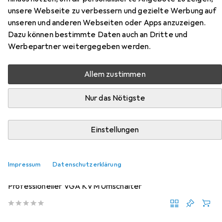
Umschalter mit USB 3.0 Hub -
unsere Webseite zu verbessern und gezielte Werbung auf
unseren und anderen Webseiten oder Apps anzuzeigen.
1080p
Dazu können bestimmte Daten auch an Dritte und
Werbepartner weitergegeben werden.
Hier findest du passendes Zubehör zum Produkt StarTech
4 Port HDMI KVM Switch - HDMI KVM Umschalter mit
USB 3.0 Hub - 1080p aus der Kategorie KVM Switch.
Allem zustimmen
Relevanz
Nur das Nötigste
Produktliste
Einstellungen
KVM Switch
Impressum
Datenschutzerklärung
EUR
96,52
StarTech
4 Port VGA USB KVM Switch mit Hub -
Professioneller VGA KVM Umschalter