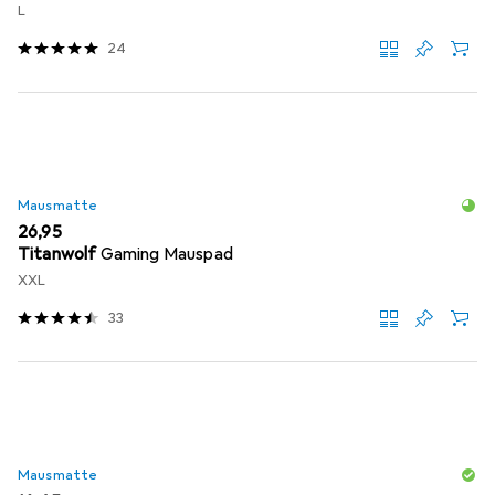
L
24
Mausmatte
EUR
26,95
Titanwolf
Gaming Mauspad
XXL
33
Mausmatte