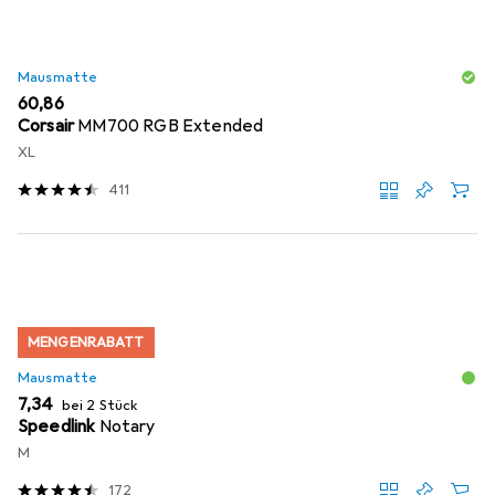
Mausmatte
EUR
60,86
Corsair
MM700 RGB Extended
XL
411
MENGENRABATT
Mausmatte
EUR
7,34
bei 2 Stück
Speedlink
Notary
M
172