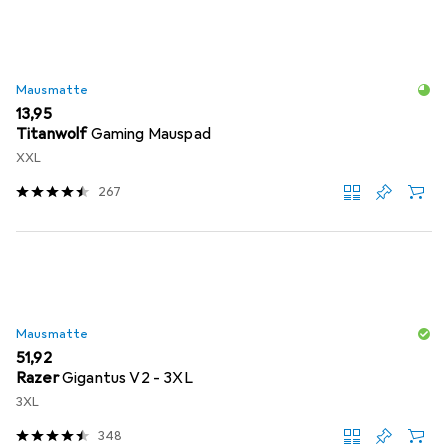
Mausmatte
EUR
13,95
Titanwolf
Gaming Mauspad
XXL
267
Mausmatte
EUR
51,92
Razer
Gigantus V2 - 3XL
3XL
348