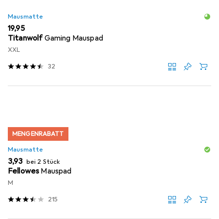
Mausmatte
EUR
19,95
Titanwolf
Gaming Mauspad
XXL
32
MENGENRABATT
Mausmatte
EUR
3,93
bei 2 Stück
Fellowes
Mauspad
M
215