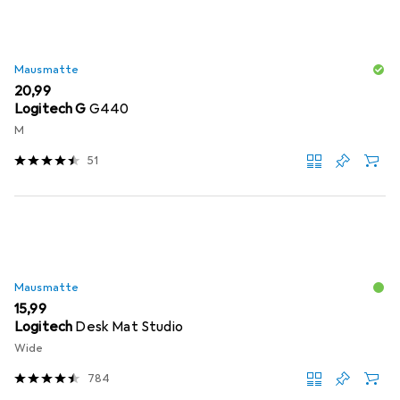
Mausmatte
EUR
20,99
Logitech G
G440
M
51
Mausmatte
EUR
15,99
Logitech
Desk Mat Studio
Wide
784