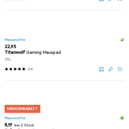
Mausmatte
EUR
22,95
Titanwolf
Gaming Mauspad
3XL
64
MENGENRABATT
Mausmatte
EUR
8,19
bei 2 Stück