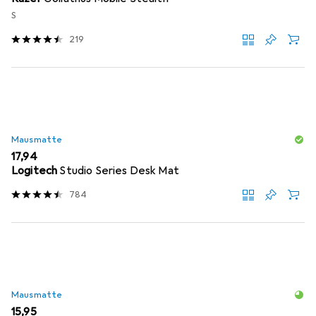
S
219
Mausmatte
EUR
17,94
Logitech
Studio Series Desk Mat
784
Mausmatte
EUR
15,95