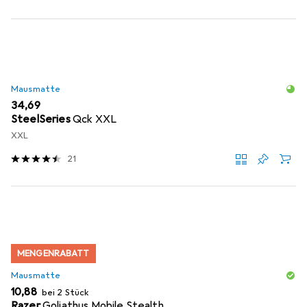
Mausmatte
EUR
34,69
SteelSeries
Qck XXL
XXL
21
MENGENRABATT
Mausmatte
EUR
10,88
bei 2 Stück
Razer
Goliathus Mobile Stealth