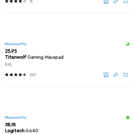
15
Mausmatte
EUR
25,95
Titanwolf
Gaming Mauspad
XXL
267
Mausmatte
EUR
38,18
Logitech
G640