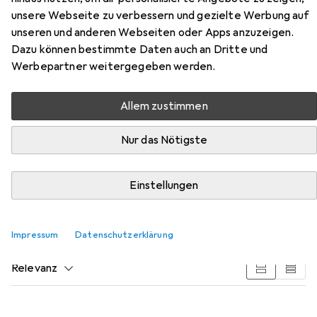
unsere Webseite zu verbessern und gezielte Werbung auf
unseren und anderen Webseiten oder Apps anzuzeigen.
Dazu können bestimmte Daten auch an Dritte und
Werbepartner weitergegeben werden.
Zubehör für SteelSeries Rival 310
PUBG Edition
Allem zustimmen
Nur das Nötigste
Hier findest du passendes Zubehör zum Produkt
SteelSeries Rival 310 PUBG Edition aus der Kategorie
Mausmatte.
Einstellungen
Beliebt
SteelSeries
Impressum
Datenschutzerklärung
Relevanz
Produktliste