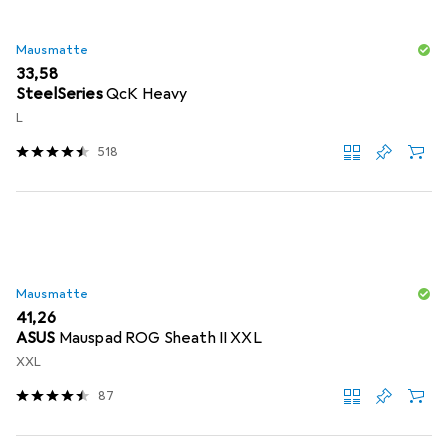
Mausmatte
EUR
33,58
SteelSeries
QcK Heavy
L
518
Mausmatte
EUR
41,26
ASUS
Mauspad ROG Sheath II XXL
XXL
87