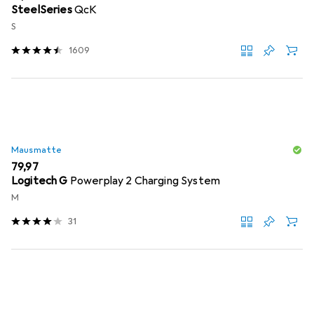
SteelSeries
QcK
S
1609
Mausmatte
EUR
79,97
Logitech G
Powerplay 2 Charging System
M
31