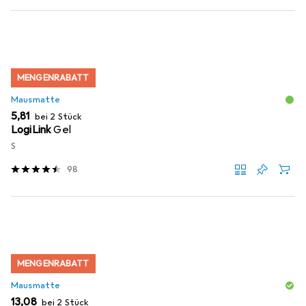
MENGENRABATT
Mausmatte
EUR
5,81
bei 2 Stück
LogiLink
Gel
S
98
MENGENRABATT
Mausmatte
EUR
13,08
bei 2 Stück