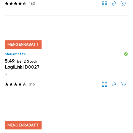
183
MENGENRABATT
Mausmatte
EUR
5,49
bei 2 Stück
LogiLink
ID0027
S
316
MENGENRABATT