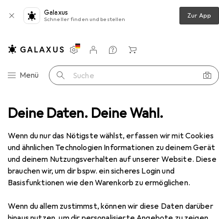
Galaxus
Zur App
Schneller finden und bestellen
Einstellungen
Kundenkonto
Vergleichslisten
Merklisten
Warenkorb
Navigation nach Kategorien
Menü
Suche
staturen
Deine Daten. Deine Wahl.
Maus
SteelSeries Rival 310 PUBG Edition
Zubehör
Wenn du nur das Nötigste wählst, erfassen wir mit Cookies
und ähnlichen Technologien Informationen zu deinem Gerät
und deinem Nutzungsverhalten auf unserer Website. Diese
brauchen wir, um dir bspw. ein sicheres Login und
EUR
98,90
Basisfunktionen wie den Warenkorb zu ermöglichen.
SteelSeries
Rival 310 PUBG Edition
Kabelgebunden
Wenn du allem zustimmst, können wir diese Daten darüber
hinaus nutzen, um dir personalisierte Angebote zu zeigen,