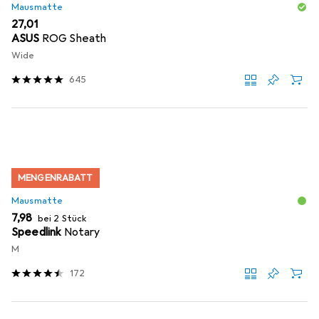
Mausmatte
EUR
27,01
ASUS
ROG Sheath
Wide
645
MENGENRABATT
Mausmatte
EUR
7,98
bei 2 Stück
Speedlink
Notary
M
172