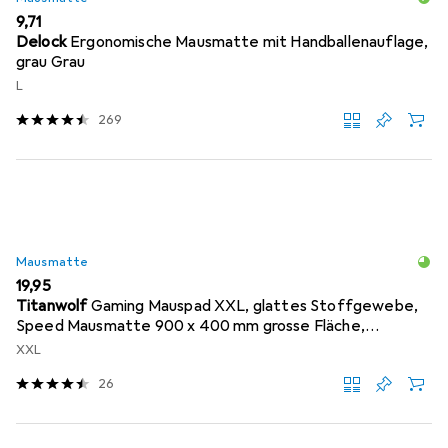
EUR
9,71
Delock
Ergonomische Mausmatte mit Handballenauflage,
grau Grau
L
269
Mausmatte
EUR
19,95
Titanwolf
Gaming Mauspad XXL, glattes Stoffgewebe,
Speed Mausmatte 900 x 400 mm grosse Fläche,
Topography
XXL
26