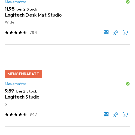
Mausmatte
EUR
11,95
bei 2 Stück
Logitech
Desk Mat Studio
Wide
784
MENGENRABATT
Mausmatte
EUR
9,89
bei 2 Stück
Logitech
Studio
S
947