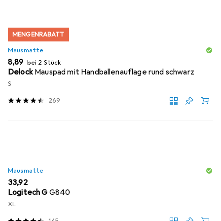
MENGENRABATT
Mausmatte
EUR
8,89
bei 2 Stück
Delock
Mauspad mit Handballenauflage rund schwarz
S
269
Mausmatte
EUR
33,92
Logitech G
G840
XL
145