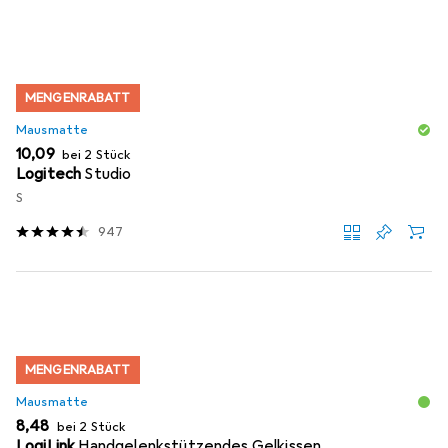
MENGENRABATT
Mausmatte
EUR
10,09
bei 2 Stück
Logitech
Studio
S
947
MENGENRABATT
Mausmatte
EUR
8,48
bei 2 Stück
LogiLink
Handgelenkstützendes Gelkissen