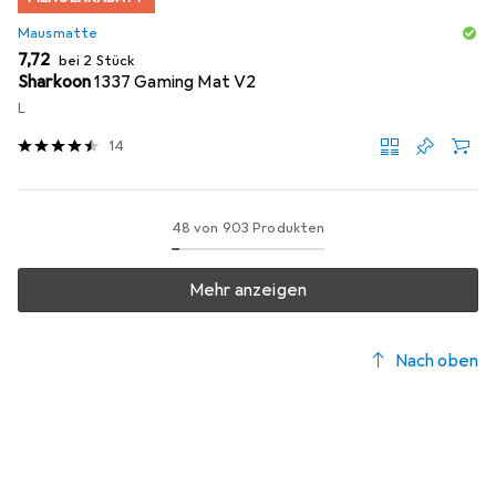
Mausmatte
EUR
7,72
bei 2 Stück
Sharkoon
1337 Gaming Mat V2
L
14
48 von 903 Produkten
Mehr anzeigen
Nach oben