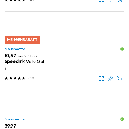
MENGENRABATT
Mausmatte
EUR
10,57
bei 2 Stück
Speedlink
Vellu Gel
S
610
Mausmatte
EUR
39,97