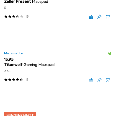
Zeller Present
Mauspad
S
19
Mausmatte
EUR
15,95
Titanwolf
Gaming Mauspad
XXL
13
MENGENRABATT