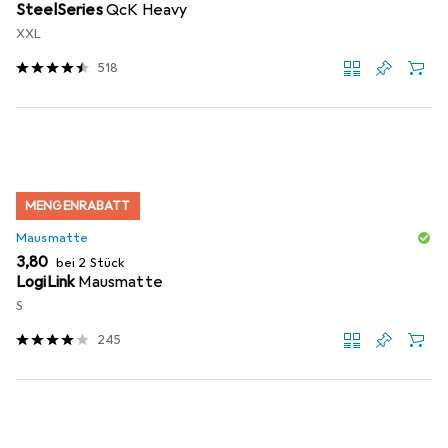
SteelSeries
QcK Heavy
XXL
518
MENGENRABATT
Mausmatte
EUR
3,80
bei 2 Stück
LogiLink
Mausmatte
S
245