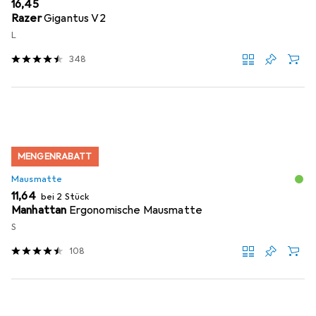
EUR
16,45
Razer
Gigantus V2
L
348
MENGENRABATT
Mausmatte
EUR
11,64
bei 2 Stück
Manhattan
Ergonomische Mausmatte
S
108