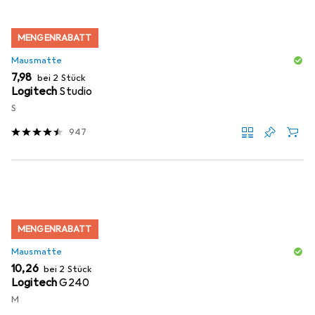
MENGENRABATT
Mausmatte
EUR
7,98
bei 2 Stück
Logitech
Studio
S
947
MENGENRABATT
Mausmatte
EUR
10,26
bei 2 Stück
Logitech
G240
M