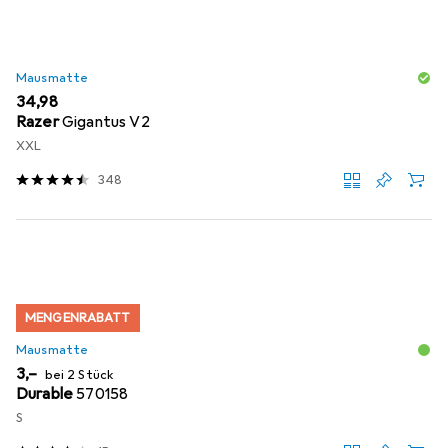
Mausmatte
EUR
34,98
Razer
Gigantus V2
XXL
348
MENGENRABATT
Mausmatte
EUR
3,–
bei 2 Stück
Durable
570158
S