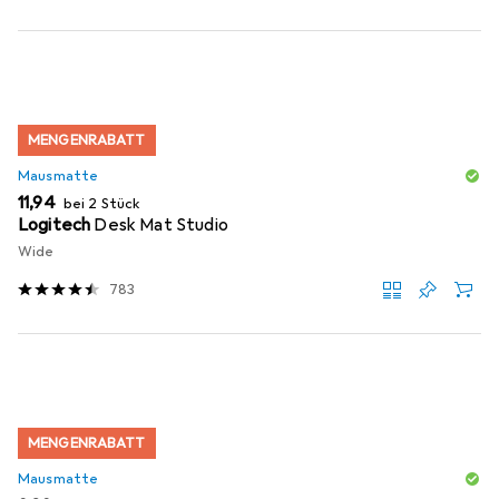
MENGENRABATT
Mausmatte
EUR
11,94
bei 2 Stück
Logitech
Desk Mat Studio
Wide
783
MENGENRABATT
Mausmatte