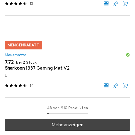
13
MENGENRABATT
Mausmatte
EUR
7,72
bei 2 Stück
Sharkoon
1337 Gaming Mat V2
L
14
48 von 910 Produkten
Mehr anzeigen