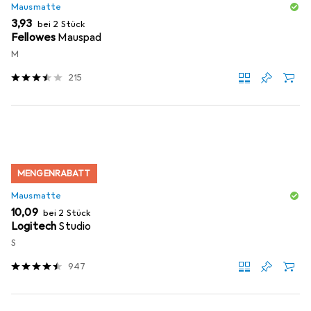
Mausmatte
EUR
3,93
bei 2 Stück
Fellowes
Mauspad
M
215
MENGENRABATT
Mausmatte
EUR
10,09
bei 2 Stück
Logitech
Studio
S
947