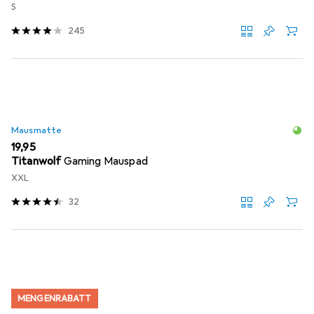
S
245
Mausmatte
EUR
19,95
Titanwolf
Gaming Mauspad
XXL
32
MENGENRABATT