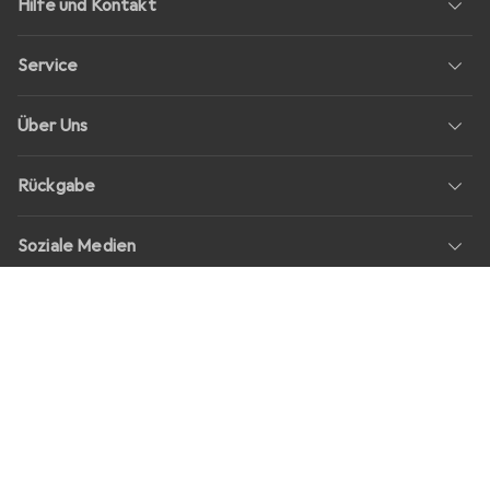
Hilfe und Kontakt
Service
Über Uns
Rückgabe
Soziale Medien
Stellenangebote
Preise
Alle Preise in EUR inkl. MwSt., zzgl.
Versandkosten
bei Bestellungen
unter
30,–
Shop Version
master-20260805-1549-31012104554-1
Unsere Onlineshops