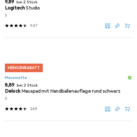
EUR
9,89
bei 2 Stück
Logitech
Studio
S
947
MENGENRABATT
Mausmatte
EUR
8,89
bei 2 Stück
Delock
Mauspad mit Handballenauflage rund schwarz
S
269