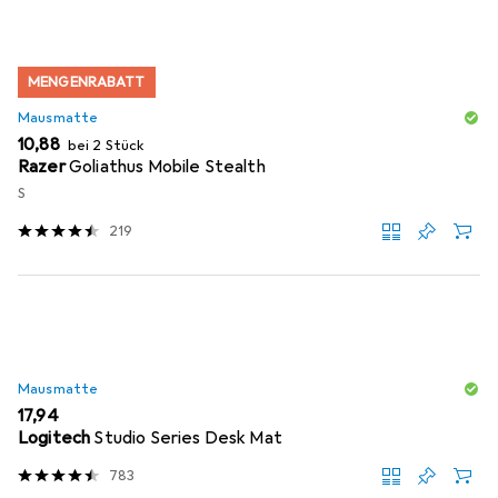
MENGENRABATT
Mausmatte
EUR
10,88
bei 2 Stück
Razer
Goliathus Mobile Stealth
S
219
Mausmatte
EUR
17,94
Logitech
Studio Series Desk Mat
783