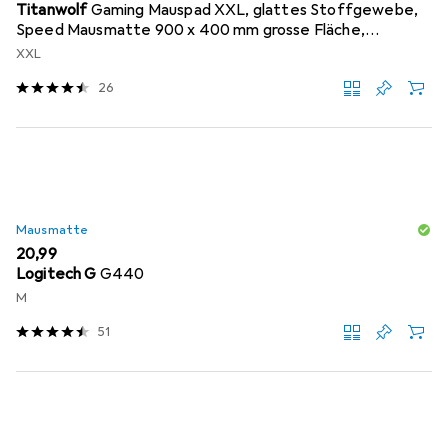
Titanwolf
Gaming Mauspad XXL, glattes Stoffgewebe,
Speed Mausmatte 900 x 400 mm grosse Fläche,
Topography
XXL
26
Mausmatte
EUR
20,99
Logitech G
G440
M
51