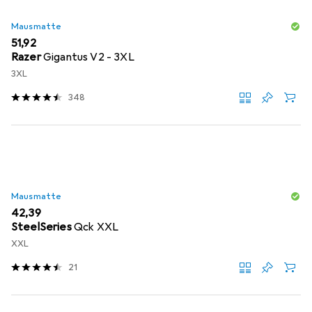
Mausmatte
EUR
51,92
Razer
Gigantus V2 - 3XL
3XL
348
Mausmatte
EUR
42,39
SteelSeries
Qck XXL
XXL
21