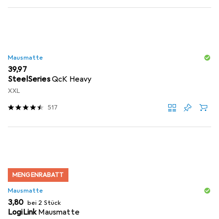
Mausmatte
EUR
39,97
SteelSeries
QcK Heavy
XXL
517
MENGENRABATT
Mausmatte
EUR
3,80
bei 2 Stück
LogiLink
Mausmatte