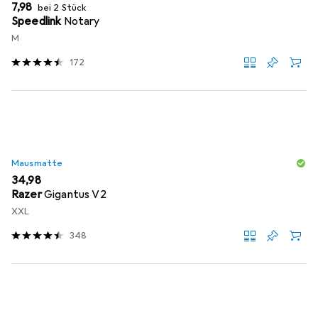
EUR
7,98
bei 2 Stück
Speedlink
Notary
M
172
Mausmatte
EUR
34,98
Razer
Gigantus V2
XXL
348