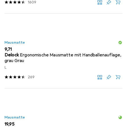
1609
Mausmatte
EUR
9,71
Delock
Ergonomische Mausmatte mit Handballenauflage,
grau Grau
L
269
Mausmatte
EUR
19,95