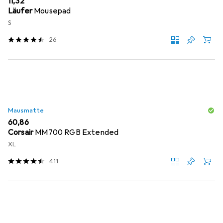
EUR
11,32
Läufer
Mousepad
S
26
Mausmatte
EUR
60,86
Corsair
MM700 RGB Extended
XL
411