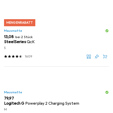
MENGENRABATT
Mausmatte
EUR
13,08
bei 2 Stück
SteelSeries
QcK
S
1609
Mausmatte
EUR
79,97
Logitech G
Powerplay 2 Charging System
M