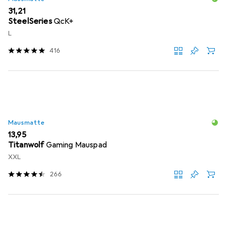
EUR
31,21
SteelSeries
QcK+
L
416
Mausmatte
EUR
13,95
Titanwolf
Gaming Mauspad
XXL
266