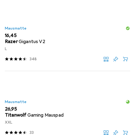
Mausmatte
EUR
16,45
Razer
Gigantus V2
L
348
Mausmatte
EUR
26,95
Titanwolf
Gaming Mauspad
XXL
33