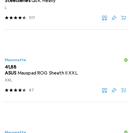
SteelSeries
QcK Heavy
L
517
Mausmatte
EUR
41,88
ASUS
Mauspad ROG Sheath II XXL
XXL
87
Mausmatte