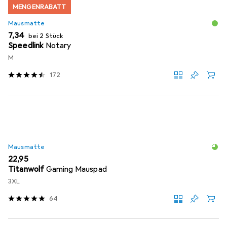
MENGENRABATT
Mausmatte
EUR
7,34
bei 2 Stück
Speedlink
Notary
M
172
Mausmatte
EUR
22,95
Titanwolf
Gaming Mauspad
3XL
64