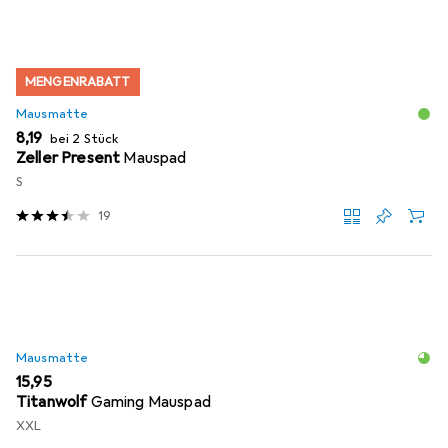
MENGENRABATT
Mausmatte
EUR
8,19
bei 2 Stück
Zeller Present
Mauspad
S
19
Mausmatte
EUR
15,95
Titanwolf
Gaming Mauspad
XXL