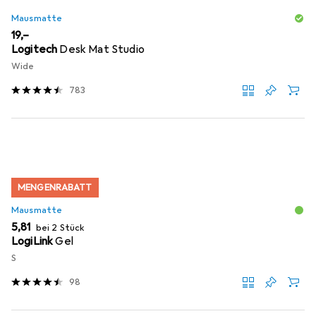
Mausmatte
EUR
19,–
Logitech
Desk Mat Studio
Wide
783
MENGENRABATT
Mausmatte
EUR
5,81
bei 2 Stück
LogiLink
Gel
S
98