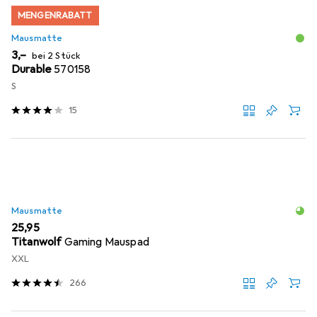
MENGENRABATT
Mausmatte
EUR
3,–
bei 2 Stück
Durable
570158
S
15
Mausmatte
EUR
25,95
Titanwolf
Gaming Mauspad
XXL
266