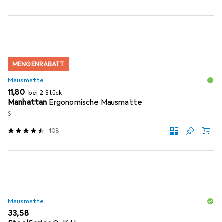
MENGENRABATT
Mausmatte
EUR
11,80
bei 2 Stück
Manhattan
Ergonomische Mausmatte
S
108
Mausmatte
EUR
33,58