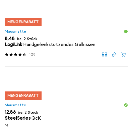
MENGENRABATT
Mausmatte
EUR
8,48
bei 2 Stück
LogiLink
Handgelenkstützendes Gelkissen
109
MENGENRABATT
Mausmatte
EUR
12,86
bei 2 Stück
SteelSeries
QcK
M