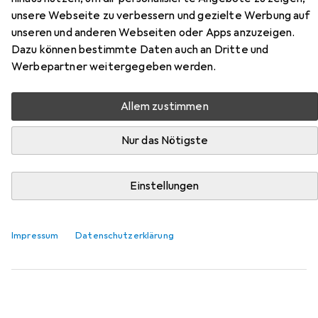
unsere Webseite zu verbessern und gezielte Werbung auf
Hier findest du passendes Zubehör zum Produkt Strado
unseren und anderen Webseiten oder Apps anzuzeigen.
"WTM1 Street" (23591) aus der Kategorie Mausmatte.
Dazu können bestimmte Daten auch an Dritte und
Relevanz
Werbepartner weitergegeben werden.
Produktliste
Allem zustimmen
Nur das Nötigste
MENGENRABATT
Mausmatte
EUR
7,98
Einstellungen
bei 2 Stück
Logitech
Studio
S
Impressum
Datenschutzerklärung
947