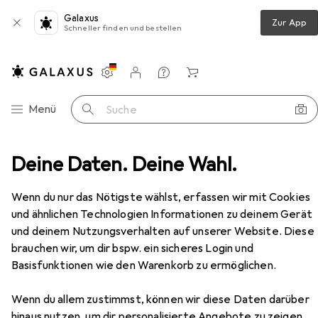
Galaxus
Zur App
Schneller finden und bestellen
Einstellungen
Kundenkonto
Vergleichslisten
Merklisten
Warenkorb
Navigation nach Kategorien
Menü
Suche
+ Tastaturen
Deine Daten. Deine Wahl.
Maus
Strado "WTM1 Street" (23591)
Zubehör
EUR
25,90
Wenn du nur das Nötigste wählst, erfassen wir mit Cookies
Strado
"WTM1 Street" (23591)
und ähnlichen Technologien Informationen zu deinem Gerät
Kabellos
und deinem Nutzungsverhalten auf unserer Website. Diese
brauchen wir, um dir bspw. ein sicheres Login und
Basisfunktionen wie den Warenkorb zu ermöglichen.
Zubehör für Strado "WTM1
Street" (23591)
Wenn du allem zustimmst, können wir diese Daten darüber
hinaus nutzen, um dir personalisierte Angebote zu zeigen,