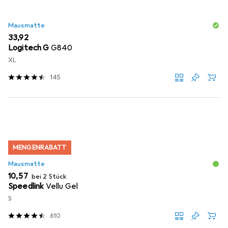
Mausmatte
EUR
33,92
Logitech G
G840
XL
145
MENGENRABATT
Mausmatte
EUR
10,57
bei 2 Stück
Speedlink
Vellu Gel
S
610