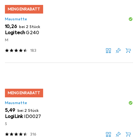
MENGENRABATT
Mausmatte
EUR
10,26
bei 2 Stück
Logitech
G240
M
183
MENGENRABATT
Mausmatte
EUR
5,49
bei 2 Stück
LogiLink
ID0027
S
316