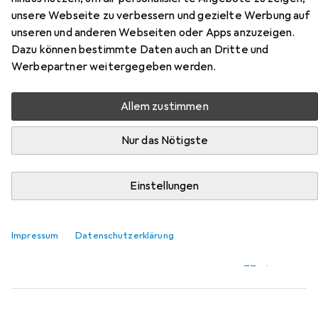
USB-C (M) bis USB Typ A (W)
unsere Webseite zu verbessern und gezielte Werbung auf
unseren und anderen Webseiten oder Apps anzuzeigen.
Hier findest du passendes Zubehör zum Produkt Vision
Dazu können bestimmte Daten auch an Dritte und
USB-Adapter USB-C (M) bis USB Typ A (W) aus der
Werbepartner weitergegeben werden.
Kategorie USB Kabel.
Relevanz
Allem zustimmen
Produktliste
Nur das Nötigste
Einstellungen
USB Kabel
EUR
9,90
Digitec
USB Typ C – USB Typ C
Impressum
Datenschutzerklärung
1 m, USB 3.2 Gen 1, 60 W
520