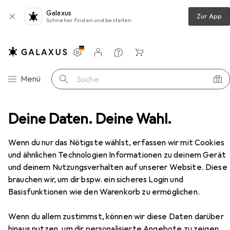
Galaxus
Zur App
Schneller finden und bestellen
Einstellungen
Kundenkonto
Vergleichslisten
Merklisten
Warenkorb
Navigation nach Kategorien
Menü
Suche
 Hub
Deine Daten. Deine Wahl.
Vision USB-Adapter USB-C (M) bis USB Typ A (W)
Zubehör
EUR
17,93
Wenn du nur das Nötigste wählst, erfassen wir mit Cookies
Vision
USB-Adapter USB-C (M) bis USB
und ähnlichen Technologien Informationen zu deinem Gerät
Typ A (W)
und deinem Nutzungsverhalten auf unserer Website. Diese
USB-C
brauchen wir, um dir bspw. ein sicheres Login und
Basisfunktionen wie den Warenkorb zu ermöglichen.
Zubehör für Vision USB-Adapter
Wenn du allem zustimmst, können wir diese Daten darüber
hinaus nutzen, um dir personalisierte Angebote zu zeigen,