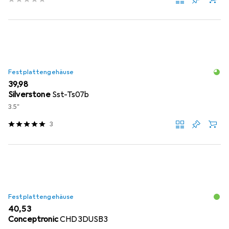
Festplattengehäuse
EUR
39,98
Silverstone
Sst-Ts07b
3.5"
3
Festplattengehäuse
EUR
40,53
Conceptronic
CHD3DUSB3