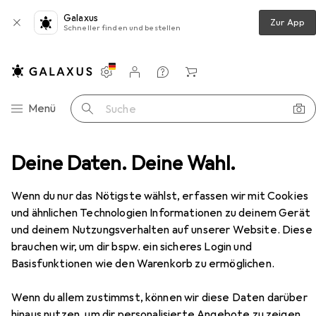
Galaxus
Zur App
Schneller finden und bestellen
Einstellungen
Kundenkonto
Vergleichslisten
Merklisten
Warenkorb
Navigation nach Kategorien
Menü
Suche
r
Deine Daten. Deine Wahl.
Festplatte
WD CAP HC310 SAS Ult 512E SE P3 D
Zubehör
Wenn du nur das Nötigste wählst, erfassen wir mit Cookies
und ähnlichen Technologien Informationen zu deinem Gerät
EUR
EUR
312,82
78,21
/
1TB
und deinem Nutzungsverhalten auf unserer Website. Diese
WD
CAP HC310 SAS Ult 512E SE P3 D
brauchen wir, um dir bspw. ein sicheres Login und
4 TB, 3.5"
Basisfunktionen wie den Warenkorb zu ermöglichen.
Wenn du allem zustimmst, können wir diese Daten darüber
hinaus nutzen, um dir personalisierte Angebote zu zeigen,