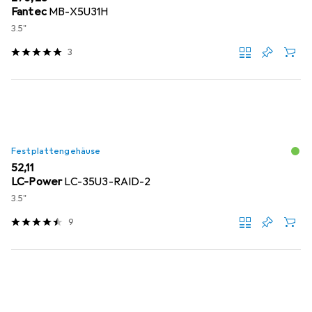
Fantec
MB-X5U31H
3.5"
3
Festplattengehäuse
EUR
52,11
LC-Power
LC-35U3-RAID-2
3.5"
9