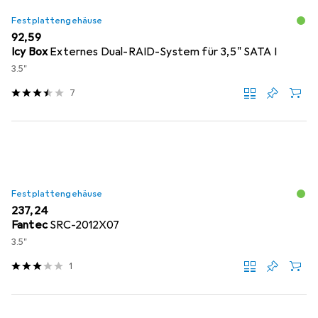
Festplattengehäuse
EUR
92,59
Icy Box
Externes Dual-RAID-System für 3,5" SATA I
3.5"
7
Festplattengehäuse
EUR
237,24
Fantec
SRC-2012X07
3.5"
1