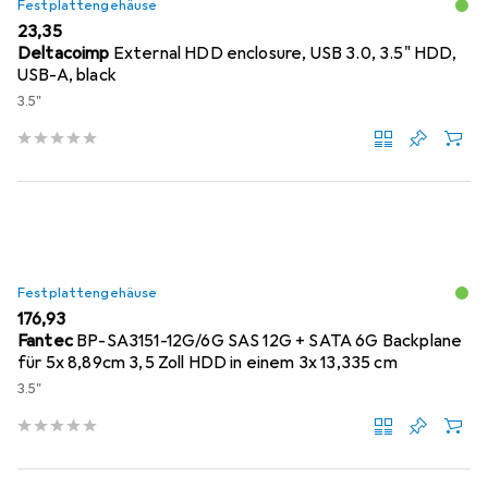
Festplattengehäuse
EUR
23,35
Deltacoimp
External HDD enclosure, USB 3.0, 3.5" HDD,
USB-A, black
3.5"
Festplattengehäuse
EUR
176,93
Fantec
BP-SA3151-12G/6G SAS 12G + SATA 6G Backplane
für 5x 8,89cm 3,5 Zoll HDD in einem 3x 13,335 cm
3.5"