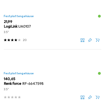
Festplattengehäuse
EUR
21,99
LogiLink
UA0107
3.5"
20
Festplattengehäuse
EUR
140,65
Renkforce
RF-6647598
3.5"