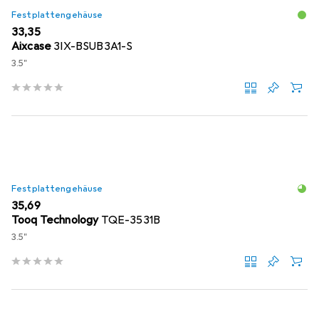
Festplattengehäuse
EUR
33,35
Aixcase
3IX-BSUB3A1-S
3.5"
Festplattengehäuse
EUR
35,69
Tooq Technology
TQE-3531B
3.5"