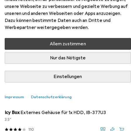
unsere Webseite zu verbessern und gezielte Werbung auf
Zubehör für WD CAP HC310 SAS
unseren und anderen Webseiten oder Apps anzuzeigen.
Dazu können bestimmte Daten auch an Dritte und
Ult 512E SE P3 D
Werbepartner weitergegeben werden.
Hier findest du passendes Zubehör zum Produkt WD CAP
Allem zustimmen
HC310 SAS Ult 512E SE P3 D aus der Kategorie
Festplattengehäuse.
Nur das Nötigste
Relevanz
Produktliste
Einstellungen
Impressum
Datenschutzerklärung
Festplattengehäuse
EUR
29,42
Icy Box
Externes Gehäuse für 1x HDD, IB-377U3
3.5"
110