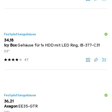
Festplattengehäuse
EUR
34,18
Icy Box
Gehäuse für 1x HDD mit LED Ring, IB-377-C31
3.5"
47
Festplattengehäuse
EUR
36,21
Axagon
EE35-GTR