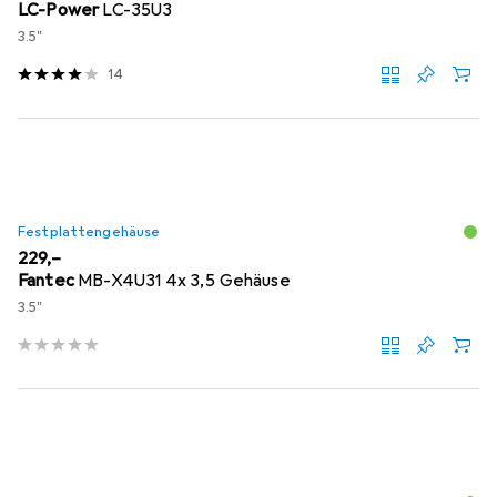
LC-Power
LC-35U3
3.5"
14
Festplattengehäuse
EUR
229,–
Fantec
MB-X4U31 4x 3,5 Gehäuse
3.5"