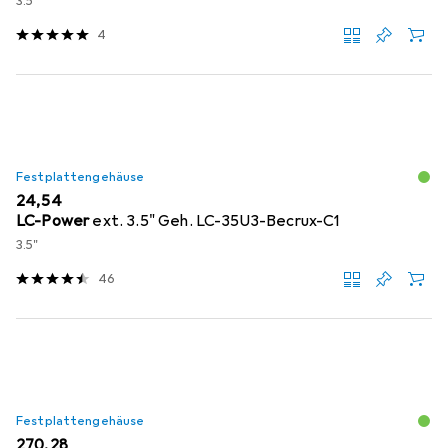
3.5"
4
Festplattengehäuse
EUR
24,54
LC-Power
ext. 3.5" Geh. LC-35U3-Becrux-C1
3.5"
46
Festplattengehäuse
EUR
270,28