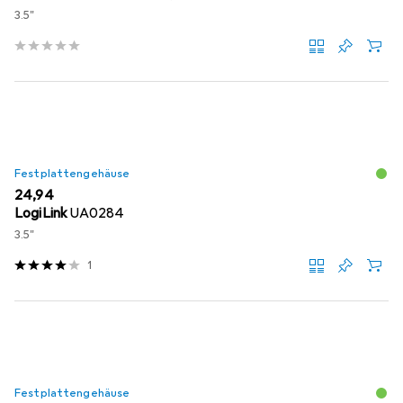
3.5"
Festplattengehäuse
EUR
24,94
LogiLink
UA0284
3.5"
1
Festplattengehäuse