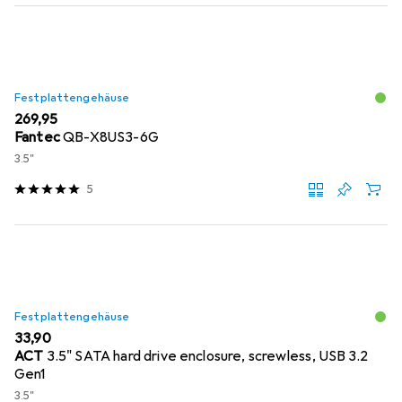
Festplattengehäuse
EUR
269,95
Fantec
QB-X8US3-6G
3.5"
5
Festplattengehäuse
EUR
33,90
ACT
3.5" SATA hard drive enclosure, screwless, USB 3.2
Gen1
3.5"