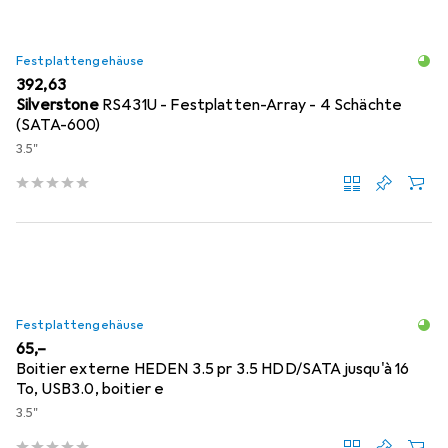
Festplattengehäuse
EUR
392,63
Silverstone
RS431U - Festplatten-Array - 4 Schächte
(SATA-600)
3.5"
Festplattengehäuse
EUR
65,–
Boitier externe HEDEN 3.5 pr 3.5 HDD/SATA jusqu'à 16
To, USB3.0, boitier e
3.5"