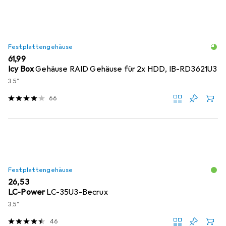
Festplattengehäuse
EUR
61,99
Icy Box
Gehäuse RAID Gehäuse für 2x HDD, IB-RD3621U3
3.5"
66
Festplattengehäuse
EUR
26,53
LC-Power
LC-35U3-Becrux
3.5"
46