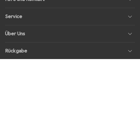
Service
Über Uns
Rückgabe
Soziale Medien
Stellenangebote
Preise
Alle Preise in EUR inkl. MwSt., zzgl.
Versandkosten
bei Bestellungen
unter
30,–
Shop Version
master-20260807-2039-31207921115-1
Unsere Onlineshops