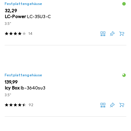
Festplattengehäuse
EUR
32,29
LC-Power
LC-35U3-C
3.5"
14
Festplattengehäuse
EUR
139,99
Icy Box
Ib-3640su3
3.5"
92