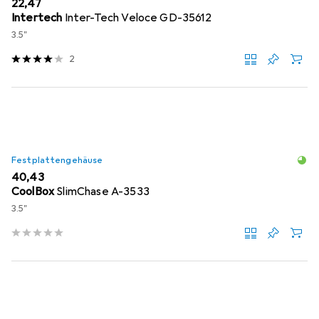
EUR
22,47
Intertech
Inter-Tech Veloce GD-35612
3.5"
2
Festplattengehäuse
EUR
40,43
CoolBox
SlimChase A-3533
3.5"