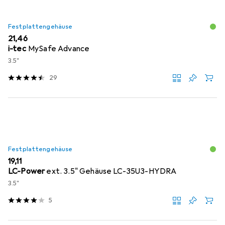
Festplattengehäuse
EUR
21,46
i-tec
MySafe Advance
3.5"
29
Festplattengehäuse
EUR
19,11
LC-Power
ext. 3.5" Gehäuse LC-35U3-HYDRA
3.5"
5