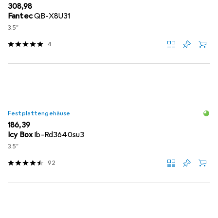
EUR
308,98
Fantec
QB-X8U31
3.5"
4
Festplattengehäuse
EUR
186,39
Icy Box
Ib-Rd3640su3
3.5"
92