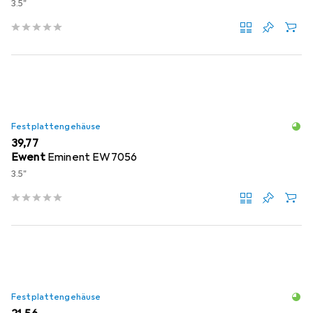
3.5"
Festplattengehäuse
EUR
39,77
Ewent
Eminent EW7056
3.5"
Festplattengehäuse