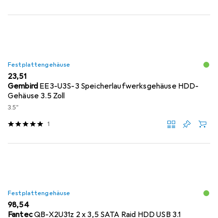
Festplattengehäuse
EUR
23,51
Gembird
EE3-U3S-3 Speicherlaufwerksgehäuse HDD-
Gehäuse 3.5 Zoll
3.5"
1
Festplattengehäuse
EUR
98,54
Fantec
QB-X2U31z 2 x 3,5 SATA Raid HDD USB 3.1