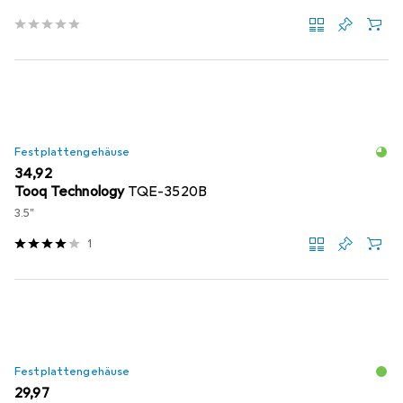
Festplattengehäuse
EUR
34,92
Tooq Technology
TQE-3520B
3.5"
1
Festplattengehäuse
EUR
29,97