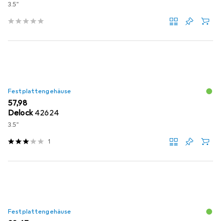
Connector
3.5"
Festplattengehäuse
EUR
57,98
Delock
42624
3.5"
1
Festplattengehäuse