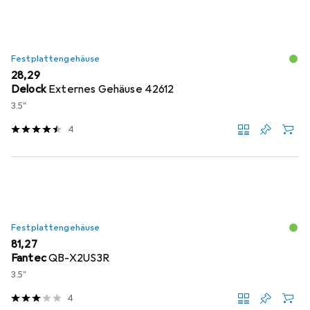
Festplattengehäuse
EUR
28,29
Delock
Externes Gehäuse 42612
3.5"
4
Festplattengehäuse
EUR
81,27
Fantec
QB-X2US3R
3.5"
4