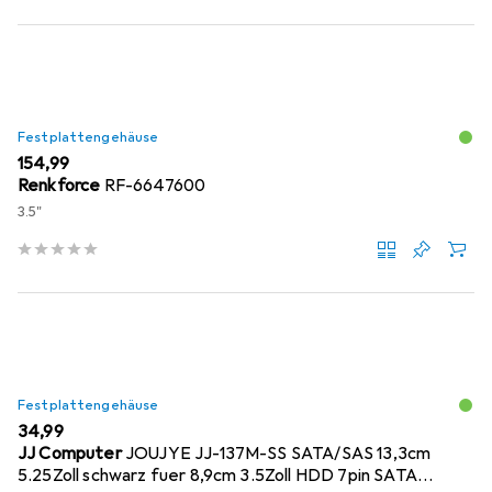
Festplattengehäuse
EUR
154,99
Renkforce
RF-6647600
3.5"
Festplattengehäuse
EUR
34,99
JJ Computer
JOUJYE JJ-137M-SS SATA/SAS 13,3cm
5.25Zoll schwarz fuer 8,9cm 3.5Zoll HDD 7pin SATA