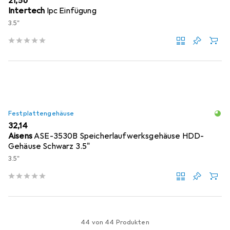
EUR
21,56
Intertech
Ipc Einfügung
3.5"
Festplattengehäuse
EUR
32,14
Aisens
ASE-3530B Speicherlaufwerksgehäuse HDD-
Gehäuse Schwarz 3.5"
3.5"
44 von 44 Produkten