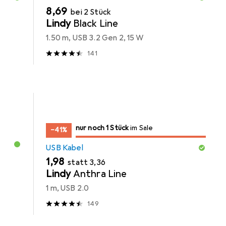
EUR
8,69
bei 2 Stück
Lindy
Black Line
1.50 m, USB 3.2 Gen 2, 15 W
141
noch 1 Stück
nur noch 1 Stück
im Sale
im Sale
−41%
USB Kabel
EUR
EUR
1,98
statt
3,36
Lindy
Anthra Line
1 m, USB 2.0
149