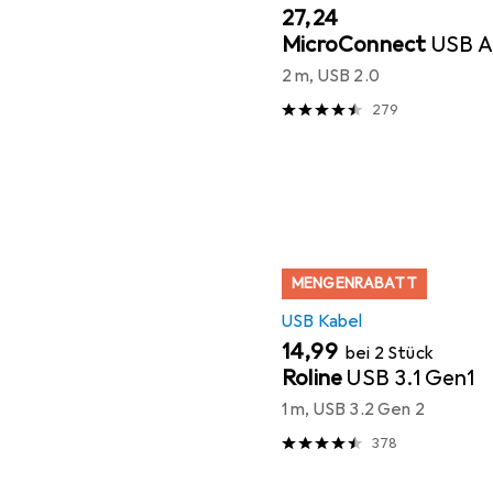
EUR
27,24
MicroConnect
USB A
2 m, USB 2.0
279
MENGENRABATT
USB Kabel
EUR
14,99
bei 2 Stück
Roline
USB 3.1 Gen1
1 m, USB 3.2 Gen 2
378