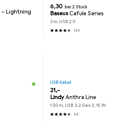
EUR
6,30
bei 2 Stück
 – Lightning
Baseus
Cafule Series
2 m, USB 2.0
134
USB Kabel
EUR
21,–
Lindy
Anthra Line
1.50 m, USB 3.2 Gen 2, 15 W
64