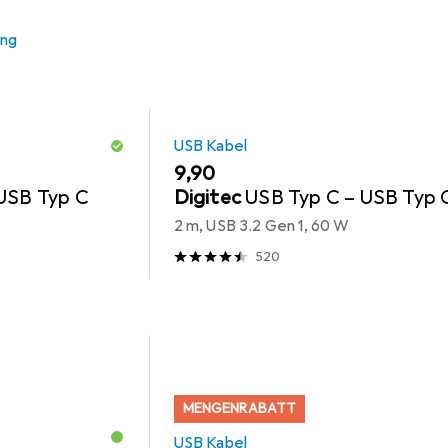
ung
USB Kabel
EUR
9,90
USB Typ C
Digitec
USB Typ C – USB Typ 
2 m, USB 3.2 Gen 1, 60 W
520
MENGENRABATT
USB Kabel