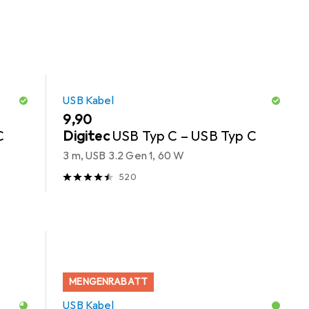
USB Kabel
EUR
9,90
C
Digitec
USB Typ C – USB Typ C
3 m, USB 3.2 Gen 1, 60 W
520
MENGENRABATT
USB Kabel