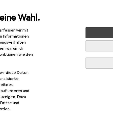
eine Wahl.
erfassen wir mit
Stromversorgung
Ladegeräte
Wireless Charger
Ze
en Informationen
ungsverhalten
R
,65
en wir, um dir
ns
Aluminium Dual Wireless Charger + Watch
funktionen wie den
 W
wir diese Daten
onalisierte
 Zens Aluminium Dual Wirele
eite zu
 auf unseren und
zuzeigen. Dazu
 Zubehör zum Produkt Zens Aluminium Dual Wireless Charger +
Dritte und
rden.