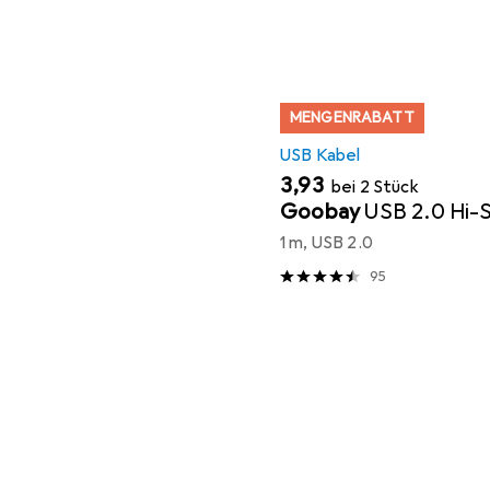
MENGENRABATT
USB Kabel
EUR
3,93
bei 2 Stück
Goobay
USB 2.0 Hi-
1 m, USB 2.0
95