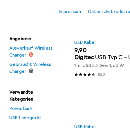
Produktliste
USB Ladegerät
Impressum
Datenschutzerklär
Wireless Charger
Angebote
USB Kabel
Ausverkauf Wireless
EUR
9,90
Charger
Digitec
USB Typ C – 
Gebraucht Wireless
1 m, USB 3.2 Gen 1, 60 W
Charger
520
Verwandte
Kategorien
Powerbank
USB Ladegerät
USB Kabel