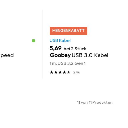
MENGENRABATT
USB Kabel
EUR
5,69
bei 2 Stück
Speed
Goobay
USB 3.0 Kabel
1 m, USB 3.2 Gen 1
246
11 von 11 Produkten