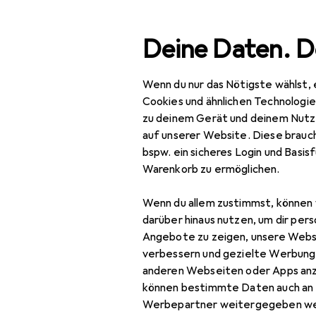
Suche
Deine Daten. D
Wenn du nur das Nötigste wählst, 
Navigation nach Kategorien
Gesamtsortiment
IT + Multimedia
Peripherie
Gesamtsortiment
Cookies und ähnlichen Technologi
zu deinem Gerät und deinem Nutz
IT + Multimedia
EU
113
auf unserer Website. Diese brauch
Ze
bspw. ein sicheres Login und Basis
Peripherie
20
Warenkorb zu ermöglichen.
Stromversorgung
Wenn du allem zustimmst, können 
Ladegeräte
darüber hinaus nutzen, um dir pers
Zubehör für
Angebote zu zeigen, unsere Webs
Auto Adapter
verbessern und gezielte Werbung
anderen Webseiten oder Apps an
Universalladegerät
Hier findest du passendes
können bestimmte Daten auch an 
Sortieren nach
:
Relevanz
USB Kabel
Werbepartner weitergegeben we