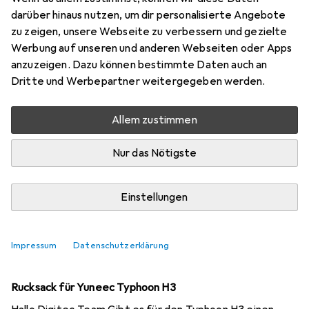
darüber hinaus nutzen, um dir personalisierte Angebote
2 Diskussionen in Drohne Tasche
zu zeigen, unsere Webseite zu verbessern und gezielte
Diskussion starten
Werbung auf unseren und anderen Webseiten oder Apps
anzuzeigen. Dazu können bestimmte Daten auch an
Dritte und Werbepartner weitergegeben werden.
Kürzlich aktiv
Allem zustimmen
Linx89
vor 2 Jahren
in
Drohne Tasche
B&W type 3000 DJI Air 3 | outdoor.case
Nur das Nötigste
Liebes Digitec Team, Werdet ihr das neue type 3000
Hardcase von B&W International für die DJI Air 3 auch ins
Einstellungen
Sortiment aufnehmen?
https://www.b-w-
international.com/de...
Beste Grüsse
1
Impressum
Datenschutzerklärung
Aistar
vor 5 Jahren
in
Drohne Tasche
Rucksack für Yuneec Typhoon H3