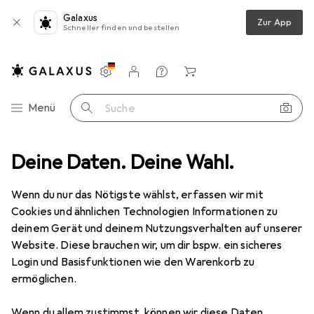
Galaxus
Zur App
Schneller finden und bestellen
Einstellungen
Kundenkonto
Vergleichslisten
Merklisten
Warenkorb
Navigation nach Kategorien
Menü
Suche
iment
Deine Daten. Deine Wahl.
IT + Multimedia
Drohnen + Elektronik
Drohne Tasche
Drohne Tasche
Wenn du nur das Nötigste wählst, erfassen wir mit
Cookies und ähnlichen Technologien Informationen zu
deinem Gerät und deinem Nutzungsverhalten auf unserer
Produkte
Forum
Website. Diese brauchen wir, um dir bspw. ein sicheres
Login und Basisfunktionen wie den Warenkorb zu
ermöglichen.
Wenn du allem zustimmst, können wir diese Daten