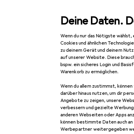
Suche
Deine Daten. D
Wenn du nur das Nötigste wählst, 
Navigation nach Kategorien
Gesamtsortiment
IT +
Gesamtsortiment
Cookies und ähnlichen Technologi
zu deinem Gerät und deinem Nutz
Monitor Sch
IT + Multimedia
auf unserer Website. Diese brauch
bspw. ein sicheres Login und Basis
Peripherie
Warenkorb zu ermöglichen.
Displays
Produkte
Forum
Wenn du allem zustimmst, können 
Digital Signage
darüber hinaus nutzen, um dir pers
Angebote zu zeigen, unsere Webs
Diskussionen in Moni
Digital Signage
verbessern und gezielte Werbung
Zubehör
anderen Webseiten oder Apps an
können bestimmte Daten auch an 
Monitor
Werbepartner weitergegeben we