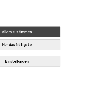
Einstellungen
Kundenkonto
Vergleichslisten
Merklisten
Warenkorb
Anmelden
Allem zustimmen
Nur das Nötigste
Einstellungen
Diskussion starten