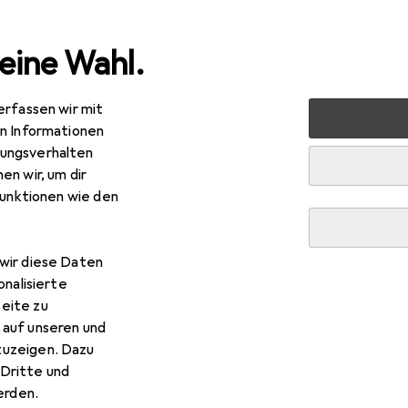
eine Wahl.
erfassen wir mit
 Multimedia
Peripherie
Displays
Monitor Schutzfolie
en Informationen
ungsverhalten
utzfolie
en wir, um dir
funktionen wie den
wir diese Daten
onalisierte
eite zu
tor Schutzfolie
 auf unseren und
zuzeigen. Dazu
Dritte und
rden.