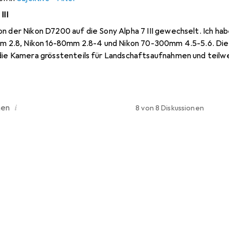
III
n der Nikon D7200 auf die Sony Alpha 7 III gewechselt. Ich ha
6mm 2.8, Nikon 16-80mm 2.8-4 und Nikon 70-300mm 4.5-5.6. Die
 die Kamera grösstenteils für Landschaftsaufnahmen und teilw
fie verwende. Ich werde vermutlich in Zukunft auch wieder ver
r Tierfotografie (Zoo) widmen. Als Ersatz für die ersten beid
s 17-28 und 28-75, da dort sowohl Preis-Leistung sehr gut ist 
u sehe ich zurzeit nicht, da nicht mehr als 1000.- pro Objekti
i
nen
8 von 8 Diskussionen
v empfehlen, wenn ich es für die Sport- (Fussball) und Tierfoto
Flutlicht fotografieren möchte. Preislimit 1500.-