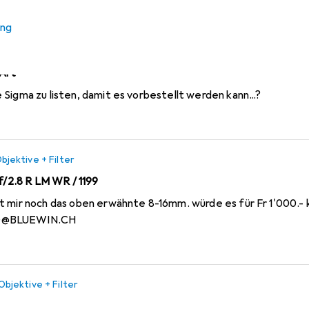
tiv
ung
Objektive + Filter
Art
Sigma zu listen, damit es vorbestellt werden kann...?
bjektive + Filter
 f/2.8 R LM WR / 1199
t mir noch das oben erwähnte 8-16mm. würde es für Fr 1'000.-
LD@BLUEWIN.CH
Objektive + Filter