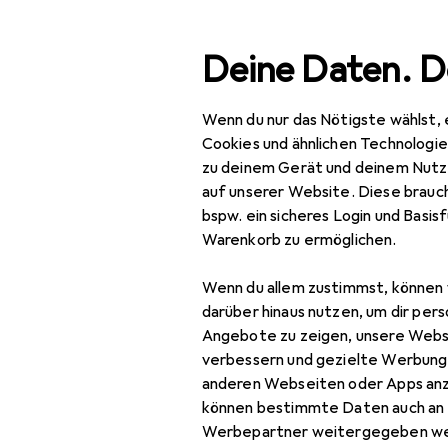
Suche
Deine Daten. D
Wenn du nur das Nötigste wählst, 
Navigation nach Kategorien
Gesamtsortiment
IT +
Gesamtsortiment
Cookies und ähnlichen Technologi
zu deinem Gerät und deinem Nutz
Objektive + 
IT + Multimedia
auf unserer Website. Diese brauch
bspw. ein sicheres Login und Basis
Foto + Video
Warenkorb zu ermöglichen.
Objektive + Filter
Entdecken
Forum
Wenn du allem zustimmst, können 
Gegenlichtblende
darüber hinaus nutzen, um dir pers
Angebote zu zeigen, unsere Webs
Kameratasche
verbessern und gezielte Werbung
anderen Webseiten oder Apps an
Objektiv
8 Diskussionen in Obje
können bestimmte Daten auch an 
Objektivadapter
Werbepartner weitergegeben we