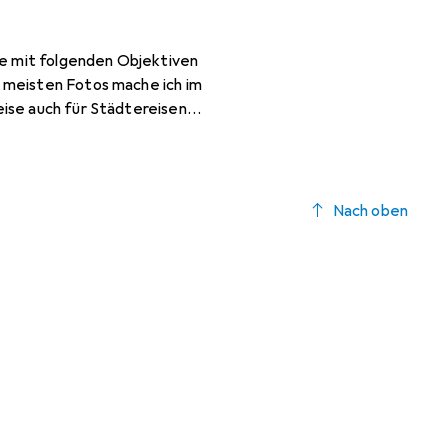
be mit folgenden Objektiven
 meisten Fotos mache ich im
eise auch für Städtereisen
mehrt an Fussballspielen
en genannten Objektive
und auch das Gewicht passt.
v bezahlen möchte. Was würdet
Nach oben
grafie benötige und vor allem