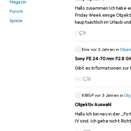
Magazin
Hallo zusammen Ich habe e
Forum
Friday Week einige Objekt
Spiele
hauptsächlich im Urlaub un
1
Enix
vor 3 Jahren
in
Objek
Sony FE 24-70 mm F2.8 GM 
Gibt es Informationen zur
2
K18GP
vor 3 Jahren
in
Obj
Objektiv Auswahl
Hallo Ich bin neu in der ,,Foto Industry'' und brauche Hilfe welche Allrounder Objektive es gibt, die passend zur Alpha 7
IV sind. Ich gehe nicht Ri