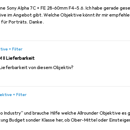
ine Sony Alpha 7C + FE 28-60mm F4–5.6. Ich habe gerade geseh
ive im Angebot gibt. Welche Objektive könnt ihr mir empfehl
d für Porträts. Danke.
tive + Filter
II Lieferbarkeit
 Lieferbarkeit von diesem Objektiv?
ektive + Filter
chtung Budget sonder Klasse her, ob Ober-Mittel oder Einsteige