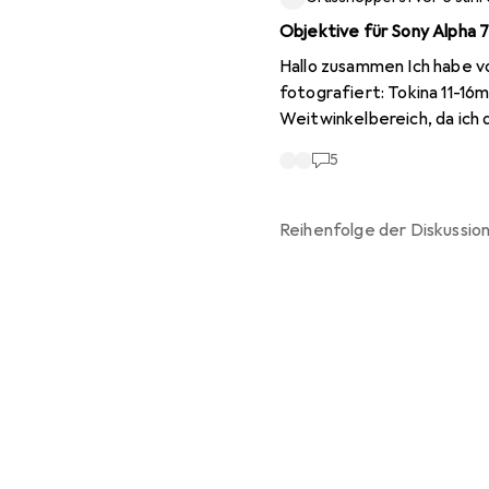
Objektive für Sony Alpha 7 
Hallo zusammen Ich habe vo
fotografiert: Tokina 11-1
Weitwinkelbereich, da ich
oder Milchstrassenfotogra
5
fotografieren und mich de
tendiere ich zu den Tamron
Wirkliche Alternativen daz
Reihenfolge der
Diskussio
ihr mir für ein Teleobjekti
beim Fussball auch mal bei 