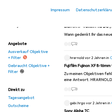
Sortieren nach
:
Kürzlich ak
Objektivdeckel
Impressum
Datenschutzerklär
Objektivfilter
Arcuos
vor einem Jahr
in
Objektivkonverter
SIGMA 17-40mm F1.8 DC | 
Wann gedenkt Ihr das neue 
Angebote
2
Ausverkauf Objektive
+ Filter
hrarnold
vor 2 Jahren
in
O
Gebraucht Objektive +
Fujifilm Fujinon XF 8-16mm
Filter
Zu meinen Objektiven fehl
eine Antwort. HRARNO
3
Direkt zu
Tagesangebot
gabi.hrgo
vor 2 Jahren
in
Gutscheine
Sony Alpha 7C