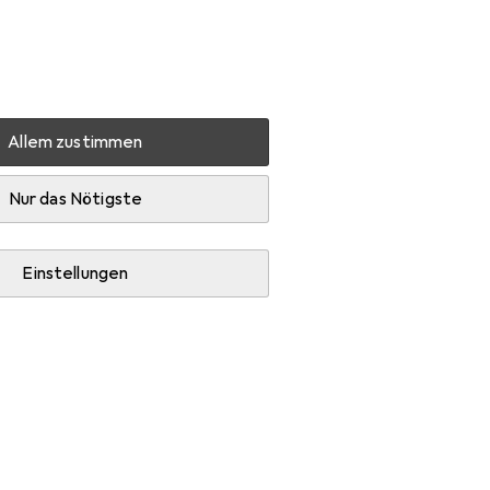
Einstellungen
Kundenkonto
Vergleichslisten
Merklisten
Warenkorb
Anmelden
Allem zustimmen
Nur das Nötigste
Einstellungen
Diskussion starten