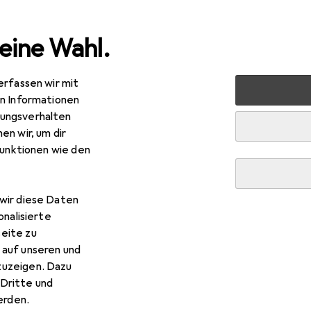
eine Wahl.
erfassen wir mit
 Multimedia
Foto + Video
Objektive + Filter
en Informationen
ungsverhalten
Filter
en wir, um dir
funktionen wie den
wir diese Daten
onalisierte
eite zu
 auf unseren und
zuzeigen. Dazu
ktive + Filter
Dritte und
rden.