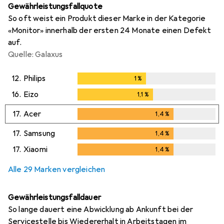
Gewährleistungsfallquote
So oft weist ein Produkt dieser Marke in der Kategorie
«Monitor» innerhalb der ersten 24 Monate einen Defekt
auf.
Quelle: Galaxus
12.
Philips
1
%
1
%
16.
Eizo
1,1
%
1,1
%
17.
Acer
1,4
%
1,4
%
17.
Samsung
1,4
%
1,4
%
17.
Xiaomi
1,4
%
1,4
%
Alle 29 Marken vergleichen
Gewährleistungsfalldauer
So lange dauert eine Abwicklung ab Ankunft bei der
Servicestelle bis Wiedererhalt in Arbeitstagen im