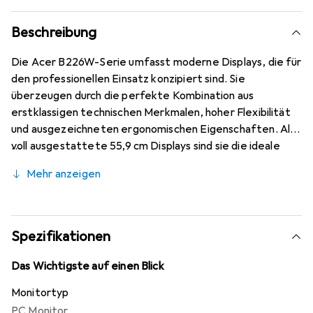
Beschreibung
Die Acer B226W-Serie umfasst moderne Displays, die für
den professionellen Einsatz konzipiert sind. Sie
überzeugen durch die perfekte Kombination aus
erstklassigen technischen Merkmalen, hoher Flexibilität
und ausgezeichneten ergonomischen Eigenschaften. Als
voll ausgestattete 55,9 cm Displays sind sie die ideale
Lösung für den professionellen Sektor und erfüllen die
Mehr anzeigen
Erwartungen anspruchsvoller Privatnutzer.
Spezifikationen
Das Wichtigste auf einen Blick
Monitortyp
PC Monitor