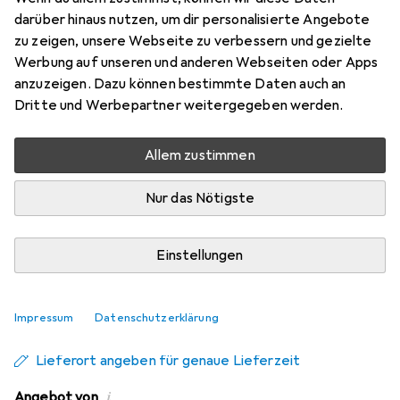
P...
darüber hinaus nutzen, um dir personalisierte Angebote
zu zeigen, unsere Webseite zu verbessern und gezielte
1680 x 1050 Pixel, 22"
Werbung auf unseren und anderen Webseiten oder Apps
Preis in EUR inkl. MwSt.
anzuzeigen. Dazu können bestimmte Daten auch an
Dritte und Werbepartner weitergegeben werden.
Produktdatenblatt
Allem zustimmen
Marke
Bewertungen
Nur das Nötigste
Mehr von Acer
1
Einstellungen
Zwischen Mi, 19.8. und Fr, 21.8. geliefert
10 Stück an Lager beim Drittanbieter
Benachrichtigen, wenn schneller verfügbar
Impressum
Datenschutzerklärung
Lieferort angeben für genaue Lieferzeit
i
Angebot von