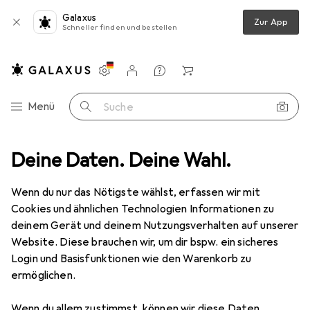
Galaxus
Zur App
Schneller finden und bestellen
Einstellungen
Kundenkonto
Vergleichslisten
Merklisten
Warenkorb
Navigation nach Kategorien
Menü
Suche
ual DisplayPort LEDBacklight 100M:1 5ms 250cd/m² Lautsprecher P...
Deine Daten. Deine Wahl.
Wenn du nur das Nötigste wählst, erfassen wir mit
Cookies und ähnlichen Technologien Informationen zu
4 Bilder
deinem Gerät und deinem Nutzungsverhalten auf unserer
Website. Diese brauchen wir, um dir bspw. ein sicheres
EUR
321,69
Login und Basisfunktionen wie den Warenkorb zu
Acer
B226WLymdpr 56cm 22Zoll Wide
ermöglichen.
TFT dual DisplayPort LEDBacklight
100M:1 5ms 250cd/m² Lautsprecher
Wenn du allem zustimmst, können wir diese Daten