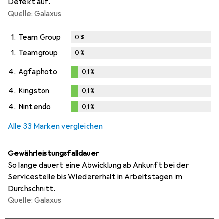
Defekt auf.
Quelle: Galaxus
1.
Team Group
0
%
1.
Teamgroup
0
%
4.
Agfaphoto
0,1
%
0,1
%
4.
Kingston
0,1
%
0,1
%
4.
Nintendo
0,1
%
0,1
%
Alle 33 Marken vergleichen
Gewährleistungsfalldauer
So lange dauert eine Abwicklung ab Ankunft bei der
Servicestelle bis Wiedererhalt in Arbeitstagen im
Durchschnitt.
Quelle: Galaxus