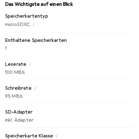
geeignet ist, die eine kontinuierliche Datenübertragung
Das Wichtigste auf einen Blick
erfordern. Darüber hinaus wird ein Adapter mitgeliefert,
Speicherkartentyp
der die Verwendung in verschiedenen Geräten
i
microSDXC
erleichtert. Diese Speicherkarte ist eine praktische und
leistungsstarke Lösung für alle, die ihre digitalen Inhalte
sicher und effizient speichern möchten.
Enthaltene Speicherkarten
1
i
Leserate
100 MB/s
i
Schreibrate
95 MB/s
SD-Adapter
inkl. Adapter
i
Speicherkarte Klasse