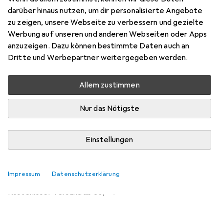
darüber hinaus nutzen, um dir personalisierte Angebote
Preis in EUR inkl. MwSt.
zu zeigen, unsere Webseite zu verbessern und gezielte
Werbung auf unseren und anderen Webseiten oder Apps
Marke
Bewertungen
anzuzeigen. Dazu können bestimmte Daten auch an
Mehr von Agfaphoto
1
Dritte und Werbepartner weitergegeben werden.
Allem zustimmen
Zwischen Di, 11.8. und Mi, 12.8. geliefert
8 Stück an Lager beim Lieferanten
Nur das Nötigste
Lieferort angeben für genaue Lieferzeit
In den Warenkorb
Einstellungen
Vergleichen
Merken
Impressum
Datenschutzerklärung
i
Kostenloser Versand ab 30,–