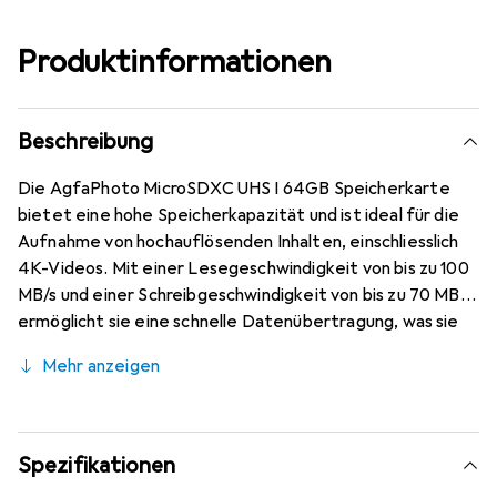
Produktinformationen
Beschreibung
Die AgfaPhoto MicroSDXC UHS I 64GB Speicherkarte
bietet eine hohe Speicherkapazität und ist ideal für die
Aufnahme von hochauflösenden Inhalten, einschliesslich
4K-Videos. Mit einer Lesegeschwindigkeit von bis zu 100
MB/s und einer Schreibgeschwindigkeit von bis zu 70 MB/s
ermöglicht sie eine schnelle Datenübertragung, was sie
zu einer ausgezeichneten Wahl für Action-Cams,
Mehr anzeigen
Smartphones und andere Geräte macht, die eine
zuverlässige und leistungsstarke Speicherlösung
benötigen. Die Karte ist mit der UHS Speed Class 3 (U3)
und der Video Speed Class 30 (V30) klassifiziert, was
Spezifikationen
bedeutet, dass sie für anspruchsvolle Anwendungen