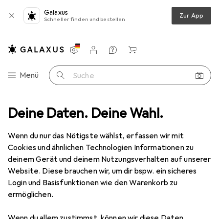
Galaxus
Zur App
Schneller finden und bestellen
Einstellungen
Kundenkonto
Vergleichslisten
Merklisten
Warenkorb
Navigation nach Kategorien
Menü
Suche
rte
Deine Daten. Deine Wahl.
Agfaphoto MicroSDXC UHS I 64GB Prof. High Speed U3 V30 A1
Wenn du nur das Nötigste wählst, erfassen wir mit
Cookies und ähnlichen Technologien Informationen zu
1 Bild
deinem Gerät und deinem Nutzungsverhalten auf unserer
EUR
25,63
Website. Diese brauchen wir, um dir bspw. ein sicheres
EUR
0,40
/
1GB
Agfaphoto
MicroSDXC UHS I 64GB
Login und Basisfunktionen wie den Warenkorb zu
ermöglichen.
Prof. High Speed U3 V30 A1
64 GB, microSDXC, U3, UHS-I
Wenn du allem zustimmst, können wir diese Daten