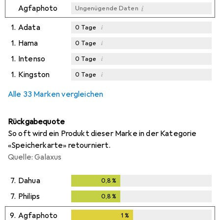
i
Agfaphoto
Ungenügende Daten
1.
Adata
i
0
Tage
1.
Hama
i
0
Tage
1.
Intenso
i
0
Tage
1.
Kingston
i
0
Tage
Alle 33 Marken vergleichen
Rückgabequote
So oft wird ein Produkt dieser Marke in der Kategorie
«Speicherkarte» retourniert.
Quelle: Galaxus
7.
Dahua
0,8
%
0,8
%
7.
Philips
0,8
%
0,8
%
9.
Agfaphoto
1
%
1
%