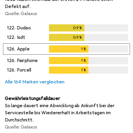
Defekt auf.
Quelle: Galaxus
122.
Dudao
0,9
%
0,9
%
122.
Isdt
0,9
%
0,9
%
126.
Apple
1
%
1
%
126.
Fairphone
1
%
1
%
126.
Forcell
1
%
1
%
Alle 164 Marken vergleichen
Gewährleistungsfalldauer
So lange dauert eine Abwicklung ab Ankunft bei der
Servicestelle bis Wiedererhalt in Arbeitstagen im
Durchschnitt.
Quelle: Galaxus