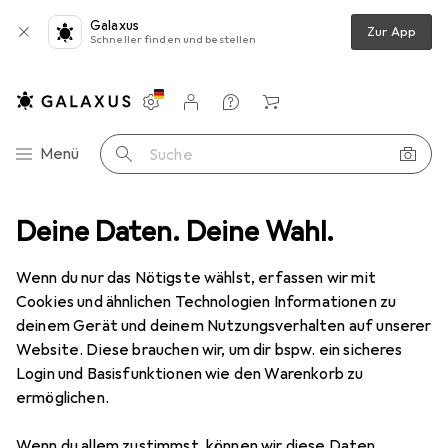
Galaxus
Zur App
Schneller finden und bestellen
Einstellungen
Kundenkonto
Vergleichslisten
Merklisten
Warenkorb
Navigation nach Kategorien
Menü
Suche
omversorgung
Deine Daten. Deine Wahl.
Ladegeräte
USB Kabel
Apple USB C - USB C
Wenn du nur das Nötigste wählst, erfassen wir mit
Cookies und ähnlichen Technologien Informationen zu
3 Bilder
deinem Gerät und deinem Nutzungsverhalten auf unserer
Website. Diese brauchen wir, um dir bspw. ein sicheres
EUR
19,19
Login und Basisfunktionen wie den Warenkorb zu
Apple
USB C - USB C
ermöglichen.
1 m, USB 2.0, 60 W
Wenn du allem zustimmst, können wir diese Daten