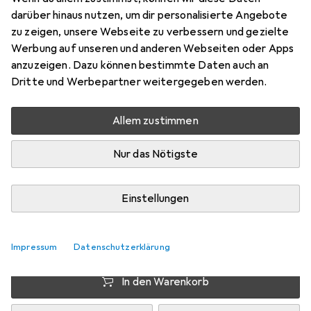
Preis in EUR inkl. MwSt.
darüber hinaus nutzen, um dir personalisierte Angebote
zu zeigen, unsere Webseite zu verbessern und gezielte
Schneller lieferbar
Werbung auf unseren und anderen Webseiten oder Apps
Angebot für
EUR
21,65
anzuzeigen. Dazu können bestimmte Daten auch an
Dritte und Werbepartner weitergegeben werden.
Marke
Bewertungen
Mehr von Apple
3297
Allem zustimmen
Nur das Nötigste
Zwischen Fr, 14.8. und Di, 18.8. geliefert
Mehr als 10 Stück an Lager beim Drittanbieter
Einstellungen
Lieferort angeben für genaue Lieferzeit
i
Angebot von
StockNet Connect
FR
Impressum
Datenschutzerklärung
In den Warenkorb