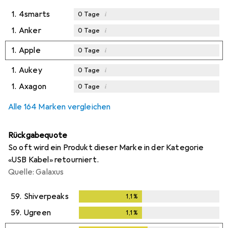
1.
4smarts
i
0
Tage
1.
Anker
i
0
Tage
1.
Apple
i
0
Tage
1.
Aukey
i
0
Tage
1.
Axagon
i
0
Tage
Alle 164 Marken vergleichen
Rückgabequote
So oft wird ein Produkt dieser Marke in der Kategorie
«USB Kabel» retourniert.
Quelle: Galaxus
59.
Shiverpeaks
1,1
%
1,1
%
59.
Ugreen
1,1
%
1,1
%