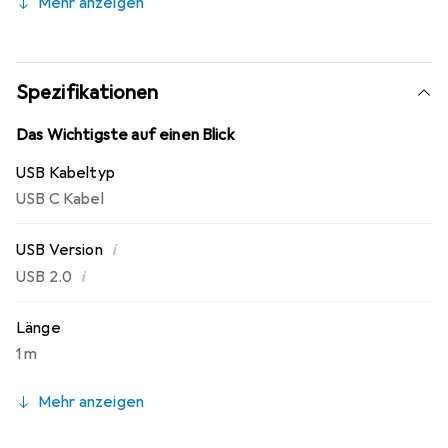
Mehr anzeigen
Ladevorgangs oder Datenaustauschs. Dieses vielseitige
Ladekabel ist ein unverzichtbares Zubehör für moderne
technische Geräte.
Spezifikationen
Das Wichtigste auf einen Blick
USB Kabeltyp
USB C Kabel
i
USB Version
i
USB 2.0
Länge
1 m
Mehr anzeigen