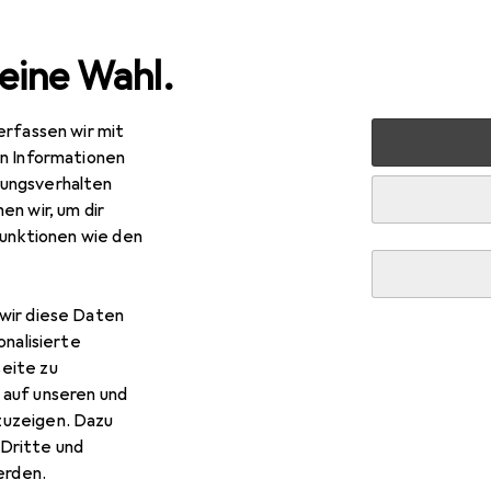
eine Wahl.
erfassen wir mit
 Multimedia
Peripherie
Stromversorgung
Ladegerät
en Informationen
ungsverhalten
en wir, um dir
funktionen wie den
wir diese Daten
onalisierte
eite zu
 auf unseren und
zuzeigen. Dazu
Dritte und
rden.