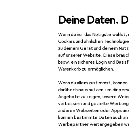
Suche
Deine Daten. D
Wenn du nur das Nötigste wählst, 
Navigation nach Kategorien
Gesamtsortiment
IT +
Gesamtsortiment
Cookies und ähnlichen Technologi
zu deinem Gerät und deinem Nutz
IT + Multimedia
auf unserer Website. Diese brauch
bspw. ein sicheres Login und Basis
Peripherie
Warenkorb zu ermöglichen.
Stromversorgung
Wenn du allem zustimmst, können 
Ladegeräte
darüber hinaus nutzen, um dir pers
Angebote zu zeigen, unsere Webs
Auto Adapter
verbessern und gezielte Werbung
anderen Webseiten oder Apps an
Universalladegerät
können bestimmte Daten auch an 
USB Kabel
Werbepartner weitergegeben we