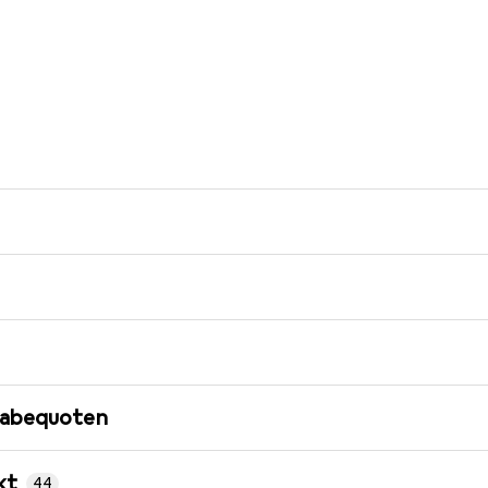
gabequoten
kt
44