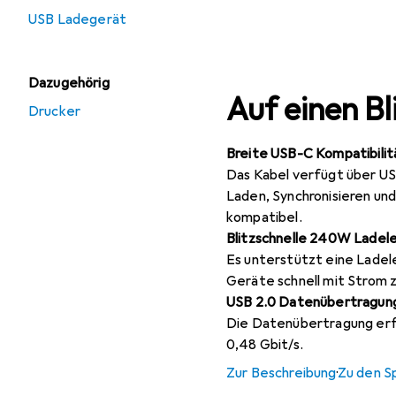
USB Ladegerät
Dazugehörig
Auf einen Bl
Drucker
Breite USB-C Kompatibilit
Das Kabel verfügt über US
Laden, Synchronisieren u
kompatibel.
Blitzschnelle 240W Ladele
Es unterstützt eine Ladel
Geräte schnell mit Strom 
USB 2.0 Datenübertragun
Die Datenübertragung erfo
0,48 Gbit/s.
Zur Beschreibung
·
Zu den S