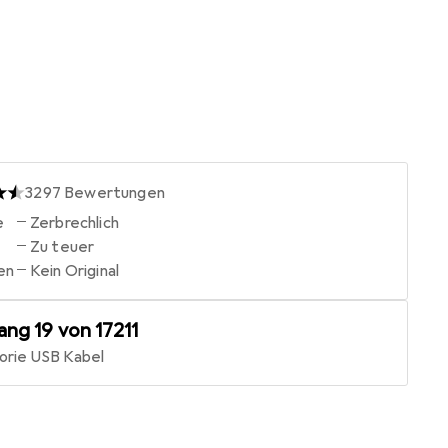
3297
Bewertungen
e
Zerbrechlich
Zu teuer
en
Kein Original
ang
19
von 17211
orie
USB Kabel