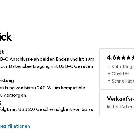
ick
ät
4.6
B-C Anschlüsse an beiden Enden und ist zum
nd zur Datenübertragung mit USB-C Geräten
Kabelläng
Qualität
istung
Schnelllad
eistung von bis zu 240 W, um kompatible
zu versorgen.
Verkaufsr
g
In der Kateg
lgt mit USB 2.0 Geschwindigkeit von bis zu
pezifikationen