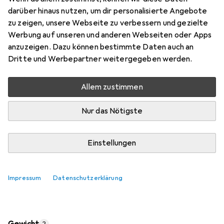
Preis in EUR inkl. MwSt.
darüber hinaus nutzen, um dir personalisierte Angebote
zu zeigen, unsere Webseite zu verbessern und gezielte
Testberichte
Bewertungen
Werbung auf unseren und anderen Webseiten oder Apps
Sehr gut bei 1 Test
32
anzuzeigen. Dazu können bestimmte Daten auch an
Dritte und Werbepartner weitergegeben werden.
Mi, 12.8. geliefert
Allem zustimmen
Nur 1 Stück an Lager
Lieferort angeben für genaue Lieferzeit
Nur das Nötigste
In den Warenkorb
Einstellungen
Vergleichen
Merken
Impressum
Datenschutzerklärung
i
Kostenloser Versand ab 30,–