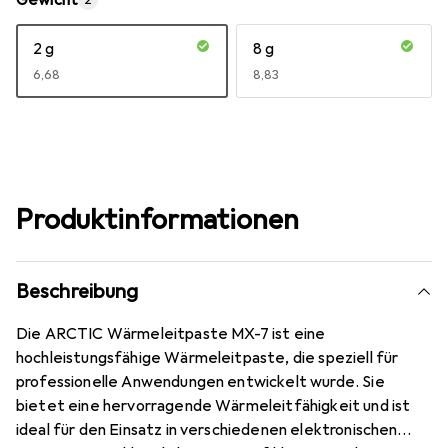
Gewicht
2
2 g
8 g
EUR
6,68
EUR
8,83
Produktinformationen
Beschreibung
Die ARCTIC Wärmeleitpaste MX-7 ist eine
hochleistungsfähige Wärmeleitpaste, die speziell für
professionelle Anwendungen entwickelt wurde. Sie
bietet eine hervorragende Wärmeleitfähigkeit und ist
ideal für den Einsatz in verschiedenen elektronischen