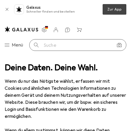
Galaxus
Zur App
Schneller finden und bestellen
Einstellungen
Kundenkonto
Vergleichslisten
Merklisten
Warenkorb
Navigation nach Kategorien
Menü
Suche
C Komponenten
Deine Daten. Deine Wahl.
Luftkühlung
Wärmeleitpaste
Arctic MX-7
Wenn du nur das Nötigste wählst, erfassen wir mit
Cookies und ähnlichen Technologien Informationen zu
5 Bilder
deinem Gerät und deinem Nutzungsverhalten auf unserer
Website. Diese brauchen wir, um dir bspw. ein sicheres
EUR
6,68
EUR
3340,–
/
1kg
Login und Basisfunktionen wie den Warenkorb zu
Arctic
MX-7
ermöglichen.
4.20 W/m K, 2 g
Wenn du allem zustimmst, können wir diese Daten