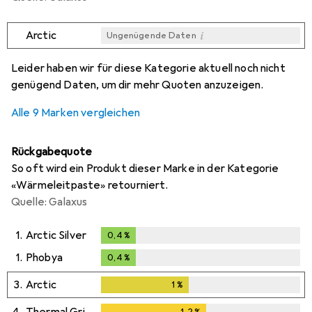
i
Arctic
Ungenügende Daten
i
i
i
i
Ungenügende Daten
Ungenügende Daten
Ungenügende Daten
Ungenügende Daten
Leider haben wir für diese Kategorie aktuell noch nicht
genügend Daten, um dir mehr Quoten anzuzeigen.
Alle 9 Marken vergleichen
Rückgabequote
So oft wird ein Produkt dieser Marke in der Kategorie
«Wärmeleitpaste» retourniert.
Quelle: Galaxus
1.
Arctic Silver
0,4
%
0,4
%
1.
Phobya
0,4
%
0,4
%
3.
Arctic
1
%
1
%
4.
Thermal Grizzly
1,2
%
1,2
%