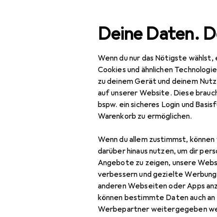
Suche
Deine Daten. D
Wenn du nur das Nötigste wählst, 
Navigation nach Kategorien
Gesamtsortiment
IT +
Gesamtsortiment
Cookies und ähnlichen Technologi
zu deinem Gerät und deinem Nutz
IT + Multimedia
auf unserer Website. Diese brauch
bspw. ein sicheres Login und Basis
PC Komponenten
Warenkorb zu ermöglichen.
Luftkühlung
Wenn du allem zustimmst, können 
CPU Kühler
darüber hinaus nutzen, um dir pers
Angebote zu zeigen, unsere Webs
Lüftersteuerung
verbessern und gezielte Werbung
anderen Webseiten oder Apps an
PC Lüfter
können bestimmte Daten auch an 
PC Lüfter Zubehör
Werbepartner weitergegeben we