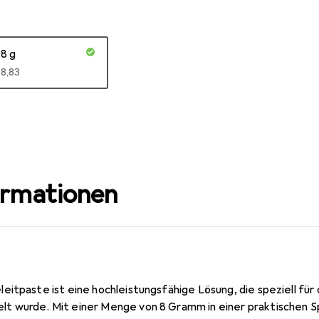
8 g
EUR
8,83
ormationen
itpaste ist eine hochleistungsfähige Lösung, die speziell für 
 wurde. Mit einer Menge von 8 Gramm in einer praktischen Sp