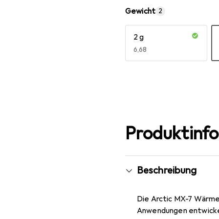
Gewicht
2
2 g
EUR
6,68
Mehr anzeigen
Produktinf
Beschreibung
Die Arctic MX-7 Wärmele
Anwendungen entwickelt