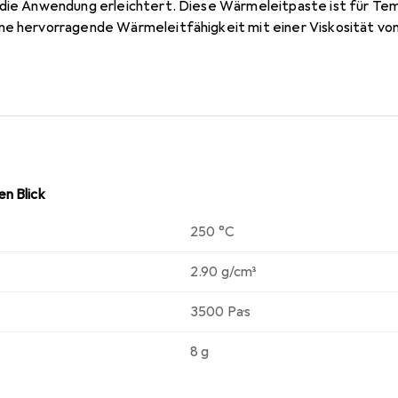
 die Anwendung erleichtert. Diese Wärmeleitpaste ist für Te
ne hervorragende Wärmeleitfähigkeit mit einer Viskosität von
ng auf CPUs, Grafikkarten, Konsolen und Laptops, um eine o
eistung der Komponenten zu maximieren. Die Arctic MX-7 ist ei
nd Effizienz legen.
n Blick
250 °C
2.90 g/cm³
3500 Pa·s
8 g