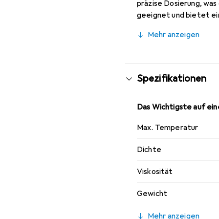
präzise Dosierung, was
geeignet und bietet ei
ideal für die Verwendu
Mehr anzeigen
gewährleisten und die L
die Wert auf Qualität u
Spezifikationen
Das Wichtigste auf eine
Max. Temperatur
Dichte
Viskosität
Gewicht
Mehr anzeigen