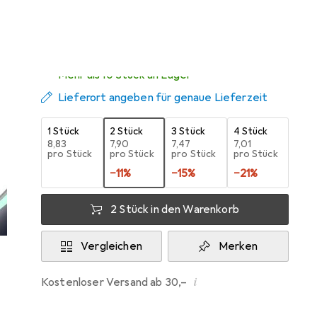
übermorgen geliefert
Mehr als 10 Stück an Lager
Lieferort angeben für genaue Lieferzeit
1 Stück
2 Stück
3 Stück
4 Stück
EUR
8,83
EUR
7,90
EUR
7,47
EUR
7,01
pro Stück
pro Stück
pro Stück
pro Stück
−
11
%
−
15
%
−
21
%
2 Stück in den Warenkorb
Vergleichen
Merken
i
Kostenloser Versand ab 30,–