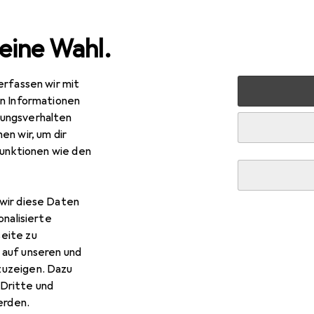
eine Wahl.
erfassen wir mit
 Multimedia
PC Komponenten
Luftkühlung
Wärmelei
en Informationen
ungsverhalten
en wir, um dir
funktionen wie den
wir diese Daten
onalisierte
eite zu
 auf unseren und
zuzeigen. Dazu
Dritte und
rden.