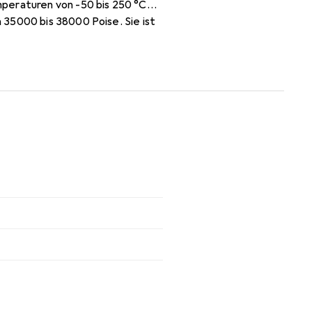
mperaturen von -50 bis 250 °C
 35000 bis 38000 Poise. Sie ist
ptimale Wärmeübertragung zu
ne zuverlässige Wahl für alle,