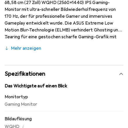
68,58 cm (27 Zoll) WQHD (2560x1440) IPS Gaming-
Monitor mit ultra-schneller Bildwiederholfrequenz von
170 Hz, der für professionelle Gamer und immersives
Gameplay entwickelt wurde. Die ASUS Extreme Low
Motion Blur-Technologie (ELMB) verhindert Ghosting und
Tearing für eine gestochen scharfe Gaming-Grafik mit
hohen Bildraten. Dank G-SYNC Compatible Ready liefert
Mehr anzeigen
der VG27AQ1A ein nahtloses Gaming-Erlebnis ohne
Tearing, indem standardmässig eine variable
Bildwiederholrate (VRR) zum Einsatz kommt.
Unterstützt sowohl Adaptive-Sync mit NVIDIA GeForce-
Spezifikationen
Grafikkarten als auch FreeSync mit AMD Radeon-
Grafikkarten. Kompatibel mit NVIDIA GeForce GTX 10,
Das Wichtigste auf einen Blick
GTX 16, RTX 20 und neueren Grafikkarten. Shadow Boost
Monitortyp
verbessert Bilddetails in dunklen Bereichen und hebt helle
Gaming Monitor
Motive hervor, ohne sie zu überbelichten.
Bildauflösung
i
WQHD