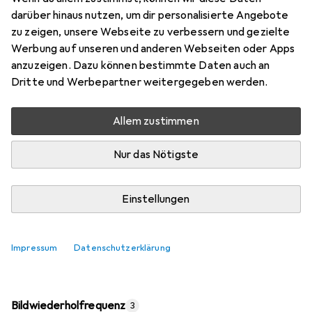
darüber hinaus nutzen, um dir personalisierte Angebote
Marke
Bewertungen
zu zeigen, unsere Webseite zu verbessern und gezielte
Mehr von ASUS
801
Werbung auf unseren und anderen Webseiten oder Apps
anzuzeigen. Dazu können bestimmte Daten auch an
Testberichte
Dritte und Werbepartner weitergegeben werden.
1 Test
Allem zustimmen
Aktuell nicht lieferbar
Nur das Nötigste
Benachrichtigen, wenn lieferbar
Einstellungen
Vergleichen
Merken
Impressum
Datenschutzerklärung
i
Kostenloser Versand ab 30,–
Bildwiederholfrequenz
3