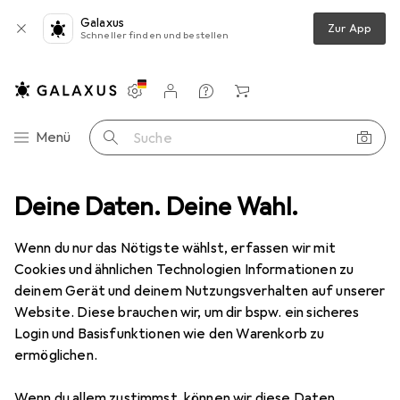
Galaxus
Zur App
Schneller finden und bestellen
Einstellungen
Kundenkonto
Vergleichslisten
Merklisten
Warenkorb
Navigation nach Kategorien
Menü
Suche
Peripherie
Deine Daten. Deine Wahl.
Displays
Monitor
ASUS TUF Gaming VG27AQ1A
Wenn du nur das Nötigste wählst, erfassen wir mit
Cookies und ähnlichen Technologien Informationen zu
17 Bilder
deinem Gerät und deinem Nutzungsverhalten auf unserer
ASUS
TUF Gaming VG27AQ1A
Website. Diese brauchen wir, um dir bspw. ein sicheres
Login und Basisfunktionen wie den Warenkorb zu
2560 x 1440 Pixel, 27"
ermöglichen.
Produktdatenblatt
Wenn du allem zustimmst, können wir diese Daten