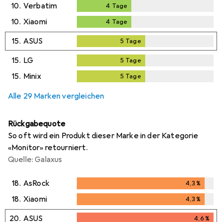
10.
Verbatim
4
Tage
4
Tage
10.
Xiaomi
4
Tage
4
Tage
15.
ASUS
5
Tage
5
Tage
15.
LG
5
Tage
5
Tage
15.
Minix
5
Tage
5
Tage
Alle 29 Marken vergleichen
Rückgabequote
So oft wird ein Produkt dieser Marke in der Kategorie
«Monitor» retourniert.
Quelle: Galaxus
18.
AsRock
4,3
%
4,3
%
18.
Xiaomi
4,3
%
4,3
%
20.
ASUS
4,6
%