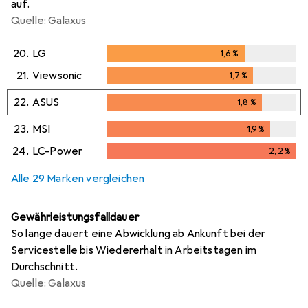
auf.
Quelle: Galaxus
20.
LG
1,6
%
1,6
%
21.
Viewsonic
1,7
%
1,7
%
22.
ASUS
1,8
%
1,8
%
23.
MSI
1,9
%
1,9
%
24.
LC-Power
2,2
%
2,2
%
Alle 29 Marken vergleichen
Gewährleistungsfalldauer
So lange dauert eine Abwicklung ab Ankunft bei der
Servicestelle bis Wiedererhalt in Arbeitstagen im
Durchschnitt.
Quelle: Galaxus