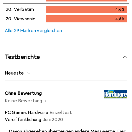
4,6
%
20.
Verbatim
4,6
%
4,6
%
20.
Viewsonic
4,6
%
4,6
%
Alle 29 Marken vergleichen
Testberichte
Neueste
Ohne Bewertung
i
Keine Bewertung
PC Games Hardware
Einzeltest
Veröffentlichung
Juni 2020
... Davon abgesehen überzeugen andere Messwerte: Der