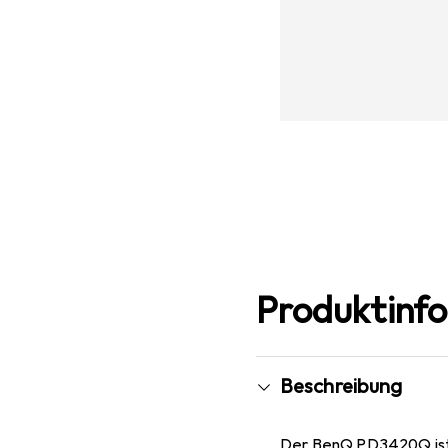
Produktinf
Beschreibung
Der BenQ PD3420Q ist e