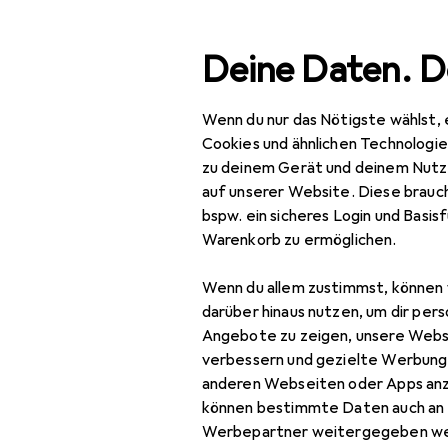
Suche
Deine Daten. D
Wenn du nur das Nötigste wählst, 
Navigation nach Kategorien
Gesamtsortiment
IT +
Gesamtsortiment
Cookies und ähnlichen Technologi
zu deinem Gerät und deinem Nutz
IT + Multimedia
auf unserer Website. Diese brauch
bspw. ein sicheres Login und Basis
Peripherie
Warenkorb zu ermöglichen.
Displays
Wenn du allem zustimmst, können 
Digital Signage
darüber hinaus nutzen, um dir pers
Angebote zu zeigen, unsere Webs
Digital Signage
verbessern und gezielte Werbung
Zubehör
anderen Webseiten oder Apps an
können bestimmte Daten auch an 
Monitor
Werbepartner weitergegeben we