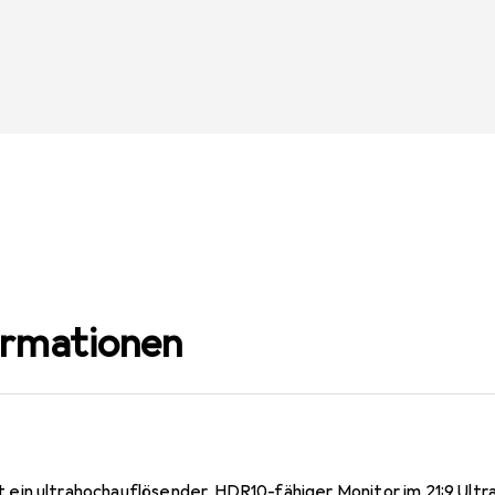
ormationen
in ultrahochauflösender, HDR10-fähiger Monitor im 21:9 Ultr