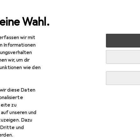
eine Wahl.
erfassen wir mit
 Multimedia
Peripherie
Displays
Monitor
BenQ P
en Informationen
ungsverhalten
en wir, um dir
funktionen wie den
wir diese Daten
onalisierte
eite zu
 auf unseren und
zuzeigen. Dazu
Dritte und
rden.