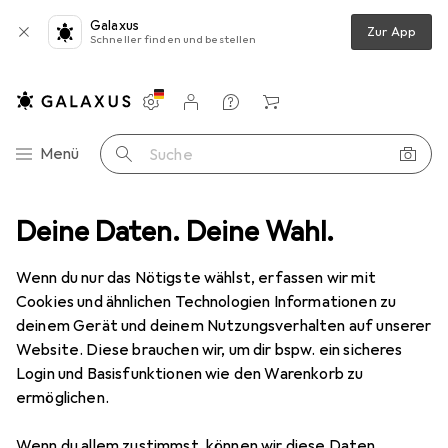
Galaxus
Zur App
Schneller finden und bestellen
Einstellungen
Kundenkonto
Vergleichslisten
Merklisten
Warenkorb
Navigation nach Kategorien
Menü
Suche
to + Video
Deine Daten. Deine Wahl.
Kamera Zubehör
Kameratasche
B+W Typ 1000
Wenn du nur das Nötigste wählst, erfassen wir mit
Cookies und ähnlichen Technologien Informationen zu
6 Bilder
deinem Gerät und deinem Nutzungsverhalten auf unserer
Website. Diese brauchen wir, um dir bspw. ein sicheres
EUR
42,98
Login und Basisfunktionen wie den Warenkorb zu
B+W
Typ 1000
ermöglichen.
Fotokoffer, 4.10 l
Wenn du allem zustimmst, können wir diese Daten