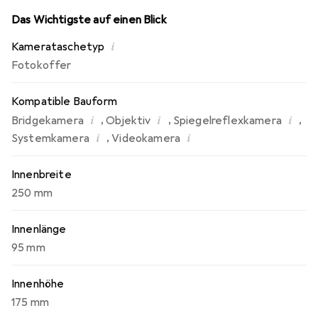
Das Wichtigste auf einen Blick
i
Kamerataschetyp
Fotokoffer
Kompatible Bauform
i
i
i
,
,
,
Bridgekamera
Objektiv
Spiegelreflexkamera
i
i
,
Systemkamera
Videokamera
Innenbreite
250 mm
Innenlänge
95 mm
Innenhöhe
175 mm