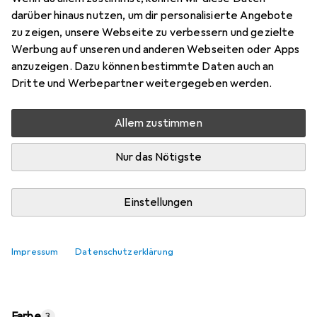
Preis in EUR inkl. MwSt.
darüber hinaus nutzen, um dir personalisierte Angebote
zu zeigen, unsere Webseite zu verbessern und gezielte
Marke
Bewertungen
Werbung auf unseren und anderen Webseiten oder Apps
Mehr von B+W
18
anzuzeigen. Dazu können bestimmte Daten auch an
Dritte und Werbepartner weitergegeben werden.
Zwischen Mo, 10.8. und Di, 11.8. geliefert
Allem zustimmen
Nur 1 Stück an Lager beim Lieferanten
Lieferort angeben für genaue Lieferzeit
Nur das Nötigste
In den Warenkorb
Einstellungen
Vergleichen
Merken
Impressum
Datenschutzerklärung
kostenloser Versand
Farbe
3