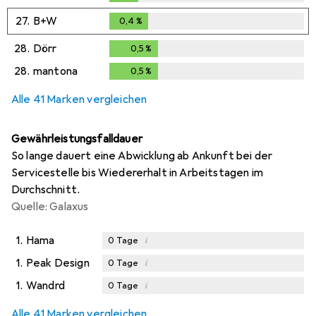
0,3
%
27.
B+W
0,4
%
0,4
%
28.
Dörr
0,5
%
0,5
%
28.
mantona
0,5
%
0,5
%
Alle 41 Marken vergleichen
Gewährleistungsfalldauer
So lange dauert eine Abwicklung ab Ankunft bei der
Servicestelle bis Wiedererhalt in Arbeitstagen im
Durchschnitt.
Quelle: Galaxus
1.
Hama
i
0
Tage
1.
Peak Design
i
0
Tage
1.
Wandrd
i
0
Tage
i
i
Ungenügende Daten
Ungenügende Daten
Alle 41 Marken vergleichen