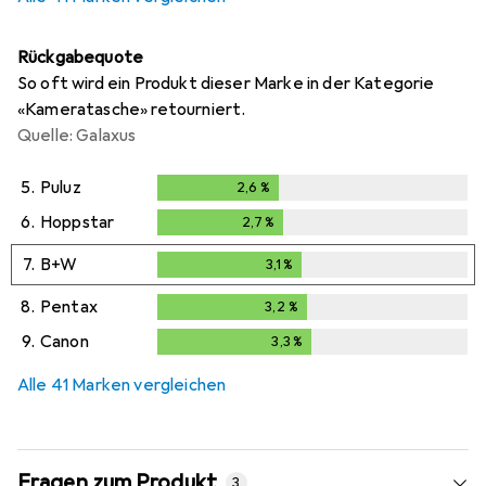
Rückgabequote
So oft wird ein Produkt dieser Marke in der Kategorie
«Kameratasche» retourniert.
Quelle: Galaxus
5.
Puluz
2,6
%
2,6
%
6.
Hoppstar
2,7
%
2,7
%
7.
B+W
3,1
%
3,1
%
8.
Pentax
3,2
%
3,2
%
9.
Canon
3,3
%
3,3
%
Alle 41 Marken vergleichen
Fragen zum Produkt
3