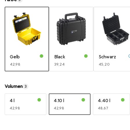
Gelb
Black
Schwarz
EUR
42,98
EUR
39,24
EUR
45,20
Volumen
3
4 l
4.10 l
4.40 l
EUR
42,98
EUR
42,98
EUR
48,67