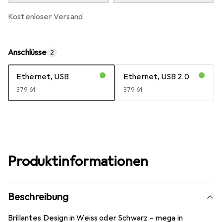
kostenloser Versand
Anschlüsse
2
Ethernet, USB
Ethernet, USB 2.0
EUR
379,61
EUR
379,61
Produktinformationen
Beschreibung
Brillantes Design in Weiss oder Schwarz – mega in