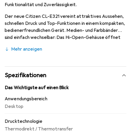
Funktionalität und Zuverlässigkeit.
Der neue Citizen CL-E321 vereint attraktives Aussehen,
schnellen Druck und Top-Funktionen in einem kompakten,
bedienerfreundlichen Gerät. Medien- und Farbbänder
sind einfach wechselbar: Das Hi-Open-Gehäuse öffnet
sich um 90 Grad nach oben. Mit vollständiger
Mehr anzeigen
Konnektivität und Druckeremulationen eignet sich der
CL-E321 hervorragend für den Einsatz in Lager und
Logistik sowie im Internethandel und im
Gesundheitswesen. Nach der einfachen Inbetriebnahme
Spezifikationen
ist er leicht zu bedienen und sorgt für einen problemlosen
Betrieb. Der CL-E321 arbeitet mit einer
Das Wichtigste auf einen Blick
Höchstgeschwindigkeit von bis zu 200 mm pro Sekunde
Anwendungsbereich
bei 203 dpi im Thermotransfer- und Thermodirektdruck.
Desktop
Erhältlich in Schwarz oder Weiss.
Drucktechnologie
Thermodirekt / Thermotransfer