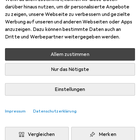
Preis in EUR inkl. MwSt.
darüber hinaus nutzen, um dir personalisierte Angebote
zu zeigen, unsere Webseite zu verbessern und gezielte
Schneller lieferbar
Werbung auf unseren und anderen Webseiten oder Apps
Angebot für
EUR
409,74
anzuzeigen. Dazu können bestimmte Daten auch an
Dritte und Werbepartner weitergegeben werden.
Bewertungen
Allem zustimmen
Nur das Nötigste
Zwischen Di, 11.8. und Mi, 12.8. geliefert
Lieferort angeben für genaue Lieferzeit
Einstellungen
i
Angebot von
ICO Innovative Computer GmbH
DE
Impressum
Datenschutzerklärung
In den Warenkorb
Vergleichen
Merken