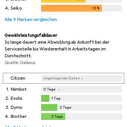
4.
Seiko
1,5
%
1,5
%
Alle 9 Marken vergleichen
Gewährleistungsfalldauer
So lange dauert eine Abwicklung ab Ankunft bei der
Servicestelle bis Wiedererhalt in Arbeitstagen im
Durchschnitt.
Quelle: Galaxus
i
Citizen
Ungenügende Daten
1.
Niimbot
i
0
Tage
2.
Evolis
1
Tag
1
Tag
3.
Dymo
2
Tage
2
Tage
4.
Brother
3
Tage
3
Tage