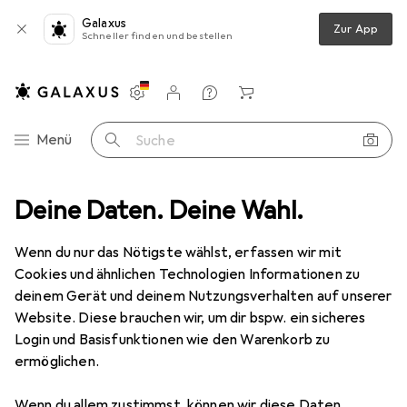
Galaxus
Zur App
Schneller finden und bestellen
Einstellungen
Kundenkonto
Vergleichslisten
Merklisten
Warenkorb
Navigation nach Kategorien
Menü
Suche
cken
Deine Daten. Deine Wahl.
Etikettendrucker
Citizen Cl-E321 Etikettendrucker Black
Wenn du nur das Nötigste wählst, erfassen wir mit
Cookies und ähnlichen Technologien Informationen zu
10 Bilder
deinem Gerät und deinem Nutzungsverhalten auf unserer
Website. Diese brauchen wir, um dir bspw. ein sicheres
EUR
379,61
Login und Basisfunktionen wie den Warenkorb zu
Citizen
Cl-E321 Etikettendrucker Black
ermöglichen.
203 dpi
Wenn du allem zustimmst, können wir diese Daten