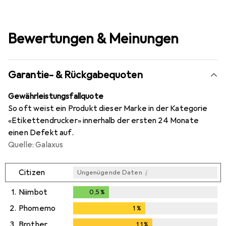
Bewertungen & Meinungen
Garantie- & Rückgabequoten
Gewährleistungsfallquote
So oft weist ein Produkt dieser Marke in der Kategorie
«Etikettendrucker» innerhalb der ersten 24 Monate
einen Defekt auf.
Quelle: Galaxus
i
Citizen
Ungenügende Daten
1.
Niimbot
0,5
%
0,5
%
2.
Phomemo
1
%
1
%
3.
Brother
1,1
%
1,1
%