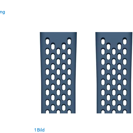
ung
1 Bild