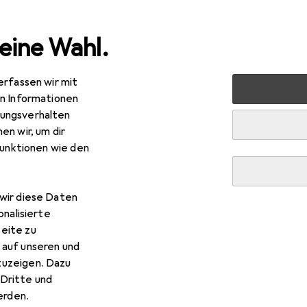
eine Wahl.
erfassen wir mit
 Multimedia
Wearables
Uhrenarmband
Cover-Discount
en Informationen
ungsverhalten
en wir, um dir
funktionen wie den
wir diese Daten
onalisierte
eite zu
 auf unseren und
zuzeigen. Dazu
Dritte und
rden.