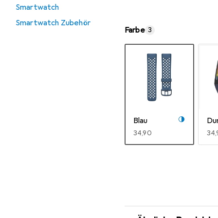
Smartwatch
Smartwatch Zubehör
Farbe
3
Blau
Du
EUR
34,90
EU
34,
Mehr anzeigen