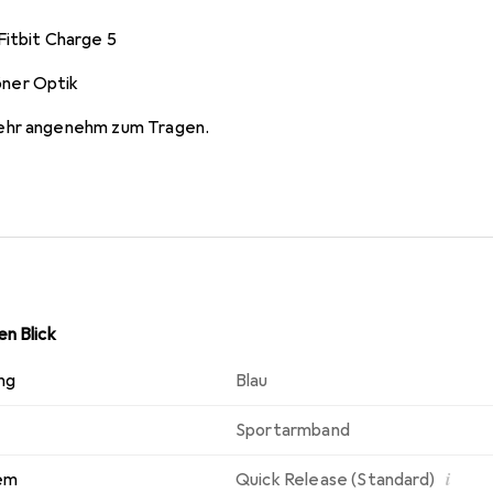
Fitbit Charge 5
öner Optik
 sehr angenehm zum Tragen.
n Blick
ng
Blau
Sportarmband
i
em
Quick Release (Standard)