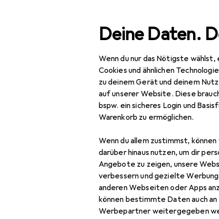
Suche
Deine Daten. D
Wenn du nur das Nötigste wählst, 
Navigation nach Kategorien
Gesamtsortiment
IT +
Gesamtsortiment
Cookies und ähnlichen Technologi
zu deinem Gerät und deinem Nutz
IT + Multimedia
auf unserer Website. Diese brauch
bspw. ein sicheres Login und Basis
Wearables
Warenkorb zu ermöglichen.
Armbanduhr
Wenn du allem zustimmst, können 
Pulsgurt
darüber hinaus nutzen, um dir pers
Angebote zu zeigen, unsere Webs
Smart Ring
verbessern und gezielte Werbung
anderen Webseiten oder Apps an
Smart Ring Zubehör
können bestimmte Daten auch an 
Smartwatch
Werbepartner weitergegeben we