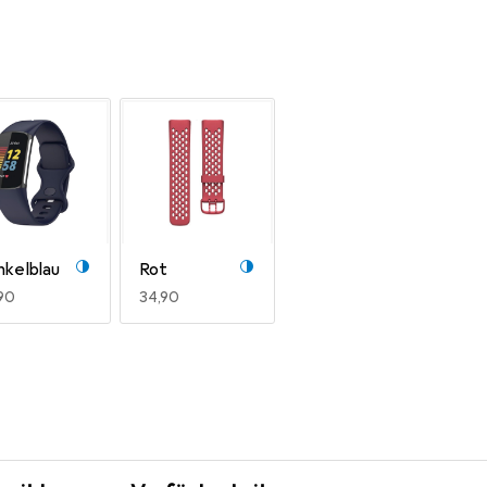
nkelblau
Rot
R
90
EUR
34,90