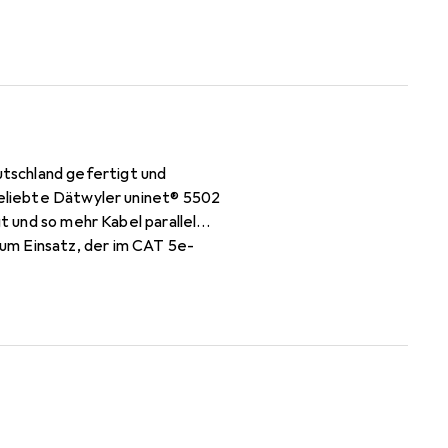
tschland gefertigt und
 beliebte Dätwyler uninet® 5502
t und so mehr Kabel parallel
um Einsatz, der im CAT 5e-
tverständlich sind alle