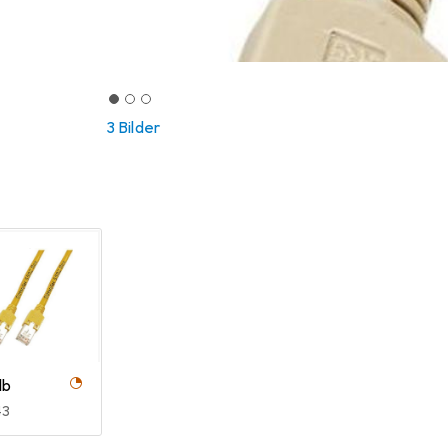
3 Bilder
lb
R
43