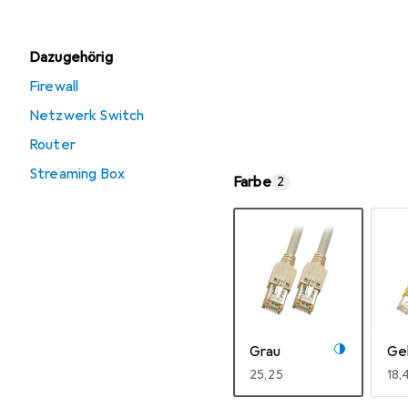
Dazugehörig
Firewall
Netzwerk Switch
Router
Streaming Box
Farbe
2
Grau
Ge
EUR
25,25
EU
18,