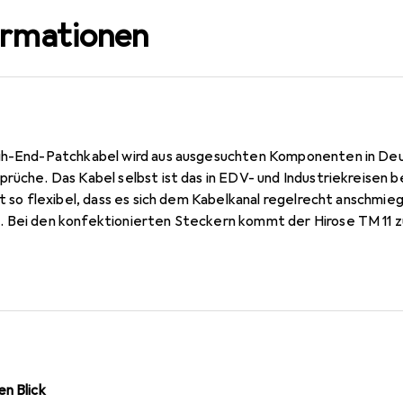
ormationen
igh-End-Patchkabel wird aus ausgesuchten Komponenten in Deu
prüche. Das Kabel selbst ist das in EDV- und Industriekreisen
st so flexibel, dass es sich dem Kabelkanal regelrecht anschmieg
 Bei den konfektionierten Steckern kommt der Hirose TM 11 z
ernehmen immer noch als State of the Art angesehen wird. Selbs
100 % getestet.
n Blick