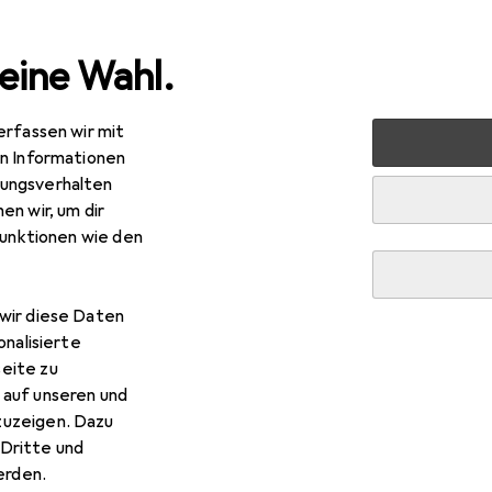
eine Wahl.
erfassen wir mit
bel
Dätwyler Hersteller: EFB Elektronik RJ45 Patchkabel S
en Informationen
ungsverhalten
en wir, um dir
funktionen wie den
wir diese Daten
onalisierte
eite zu
 auf unseren und
zuzeigen. Dazu
Dritte und
rden.