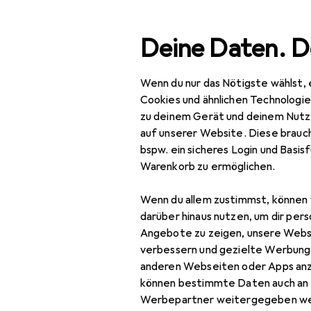
Suche
Deine Daten. D
Wenn du nur das Nötigste wählst, 
Navigation nach Kategorien
mtsortiment
IT + Multimedia
Netzwerk
Netzwerkka
Gesamtsortiment
Cookies und ähnlichen Technologi
zu deinem Gerät und deinem Nutz
IT + Multimedia
auf unserer Website. Diese brauch
bspw. ein sicheres Login und Basis
Netzwerk
Warenkorb zu ermöglichen.
Bridges + Router
Wenn du allem zustimmst, können 
Netzwerkadapter
darüber hinaus nutzen, um dir pers
Angebote zu zeigen, unsere Webs
Netzwerkkabel
verbessern und gezielte Werbung
anderen Webseiten oder Apps an
Netzwerkkamera
können bestimmte Daten auch an 
Netzwerkkamera
Werbepartner weitergegeben we