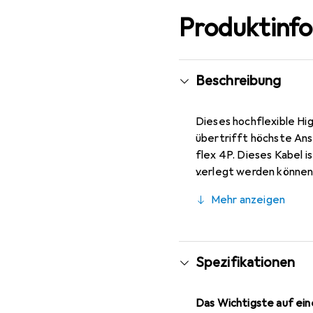
Produktinf
Beschreibung
Dieses hochflexible H
übertrifft höchste Ans
flex 4P. Dieses Kabel i
verlegt werden können.
Bereich von vielen Unt
Mehr anzeigen
Patchkabel einzeln zu 
Spezifikationen
Das Wichtigste auf eine