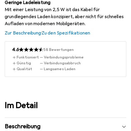
Geringe Ladeleistung
Mit einer Leistung von 2,5 W ist das Kabel für
grundlegendes Laden konzipiert, aber nicht für schnelles
Aufladen von modernen Mobilgeräten.
Zur Beschreibung
·
Zu den Spezifikationen
4.6
58
Bewertungen
Funktioniert
Verbindungsprobleme
Günstig
Verbindungsabbruch
Qualität
Langsames Laden
Im Detail
Beschreibung