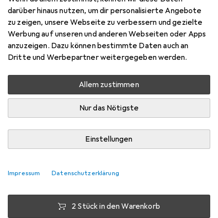
darüber hinaus nutzen, um dir personalisierte Angebote
1 m, USB 2.0, 2.50 W
zu zeigen, unsere Webseite zu verbessern und gezielte
Preis in EUR inkl. MwSt.
Werbung auf unseren und anderen Webseiten oder Apps
anzuzeigen. Dazu können bestimmte Daten auch an
Bewertungen
Dritte und Werbepartner weitergegeben werden.
58
Allem zustimmen
Zwischen Mo, 10.8. und Mi, 12.8. geliefert
Nur das Nötigste
6 Stück an Lager beim Lieferanten
Lieferort angeben für genaue Lieferzeit
Einstellungen
1 Stück
2 Stück
3 Stück
4 Stück
EUR
3,58
EUR
3,02
EUR
2,71
EUR
2,37
pro Stück
pro Stück
pro Stück
pro Stück
Impressum
Datenschutzerklärung
−
16
%
−
24
%
−
34
%
2 Stück in den Warenkorb