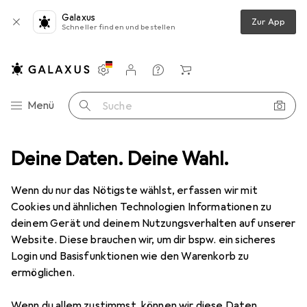
Galaxus
Zur App
Schneller finden und bestellen
Einstellungen
Kundenkonto
Vergleichslisten
Merklisten
Warenkorb
Navigation nach Kategorien
Menü
Suche
Stromversorgung
Deine Daten. Deine Wahl.
Ladegeräte
USB Kabel
Digitus USB 2.0
Wenn du nur das Nötigste wählst, erfassen wir mit
Cookies und ähnlichen Technologien Informationen zu
8 Bilder
deinem Gerät und deinem Nutzungsverhalten auf unserer
Website. Diese brauchen wir, um dir bspw. ein sicheres
MENGENRABATT
Login und Basisfunktionen wie den Warenkorb zu
ermöglichen.
EUR
3,02
Spare
EUR
1,12
Digitus
USB 2.0
Wenn du allem zustimmst, können wir diese Daten