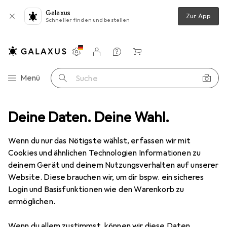
Galaxus
Zur App
Schneller finden und bestellen
Einstellungen
Kundenkonto
Vergleichslisten
Merklisten
Warenkorb
Navigation nach Kategorien
Menü
Suche
ideo
Deine Daten. Deine Wahl.
Geräte Schutzfolie
Dipos Blickschutzfolie 4-Way Privacy
Wenn du nur das Nötigste wählst, erfassen wir mit
Cookies und ähnlichen Technologien Informationen zu
4 Bilder
deinem Gerät und deinem Nutzungsverhalten auf unserer
Website. Diese brauchen wir, um dir bspw. ein sicheres
EUR
13,95
Login und Basisfunktionen wie den Warenkorb zu
Dipos
Blickschutzfolie 4-Way Privacy
ermöglichen.
Preis in EUR inkl. MwSt.
Wenn du allem zustimmst, können wir diese Daten