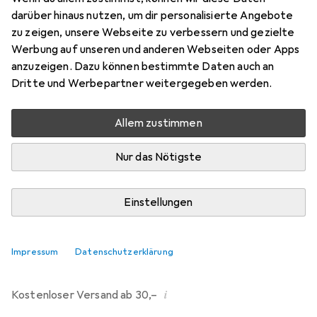
darüber hinaus nutzen, um dir personalisierte Angebote
Bewertungen
zu zeigen, unsere Webseite zu verbessern und gezielte
2
Werbung auf unseren und anderen Webseiten oder Apps
anzuzeigen. Dazu können bestimmte Daten auch an
Dritte und Werbepartner weitergegeben werden.
Mi, 12.8. geliefert
Mehr als 10 Stück an Lager beim Drittanbieter
Allem zustimmen
Lieferort angeben für genaue Lieferzeit
Nur das Nötigste
i
Angebot von
Ecultor
DE
Einstellungen
In den Warenkorb
Impressum
Datenschutzerklärung
Vergleichen
Merken
i
Kostenloser Versand ab 30,–