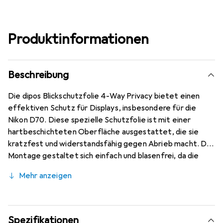
Produktinformationen
Beschreibung
Die dipos Blickschutzfolie 4-Way Privacy bietet einen
effektiven Schutz für Displays, insbesondere für die
Nikon D70. Diese spezielle Schutzfolie ist mit einer
hartbeschichteten Oberfläche ausgestattet, die sie
kratzfest und widerstandsfähig gegen Abrieb macht. Die
Montage gestaltet sich einfach und blasenfrei, da die
Folie sich beim Auftragen selbstständig an das Display
Mehr anzeigen
anpasst und die Luft verdrängt. Zudem ist die Folie
jederzeit rückstandsfrei entfernbar, was eine flexible
Handhabung ermöglicht. Der integrierte 4-Wege
Sichtschutz sorgt dafür, dass Inhalte sowohl im Hoch- als
Spezifikationen