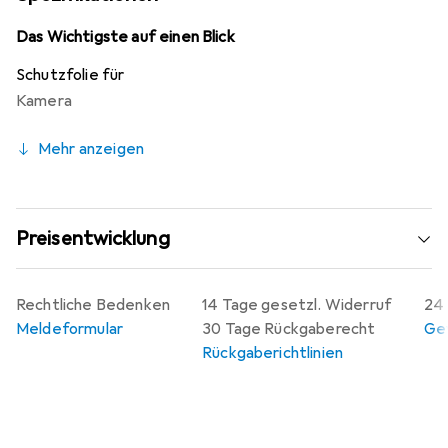
auch im Querformat vor neugierigen Blicken geschützt
sind. Hergestellt in Deutschland, garantiert die Folie
Das Wichtigste auf einen Blick
höchste Qualität durch den Einsatz modernster
Schutzfolie für
Laserschnitt-Technik, die eine passgenaue Anpassung an
Kamera
das Display gewährleistet.
Mehr anzeigen
Preisentwicklung
Rechtliche Bedenken
14 Tage gesetzl. Widerruf
24 
Meldeformular
30 Tage Rückgaberecht
Gew
Rückgaberichtlinien