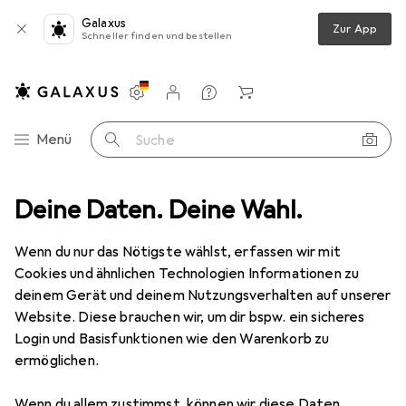
Galaxus
Zur App
Schneller finden und bestellen
Einstellungen
Kundenkonto
Vergleichslisten
Merklisten
Warenkorb
Navigation nach Kategorien
Menü
Suche
ideo
Deine Daten. Deine Wahl.
Geräte Schutzfolie
Dipos Blickschutzfolie 4-Way Privacy
Wenn du nur das Nötigste wählst, erfassen wir mit
Cookies und ähnlichen Technologien Informationen zu
5 Bilder
deinem Gerät und deinem Nutzungsverhalten auf unserer
Website. Diese brauchen wir, um dir bspw. ein sicheres
EUR
13,95
Login und Basisfunktionen wie den Warenkorb zu
Dipos
Blickschutzfolie 4-Way Privacy
ermöglichen.
Preis in EUR inkl. MwSt.
Wenn du allem zustimmst, können wir diese Daten