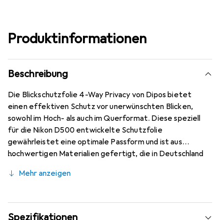
Produktinformationen
Beschreibung
Die Blickschutzfolie 4-Way Privacy von Dipos bietet
einen effektiven Schutz vor unerwünschten Blicken,
sowohl im Hoch- als auch im Querformat. Diese speziell
für die Nikon D500 entwickelte Schutzfolie
gewährleistet eine optimale Passform und ist aus
hochwertigen Materialien gefertigt, die in Deutschland
verarbeitet werden. Die Verwendung modernster
Mehr anzeigen
Laserschnitt-Technik sorgt für eine präzise Anpassung
und hervorragende Randhaftung, wodurch die Folie stabil
und langlebig ist. Zudem ist die Oberfläche kratzfest und
widerstandsfähig gegen Abrieb, was die Langlebigkeit
Spezifikationen