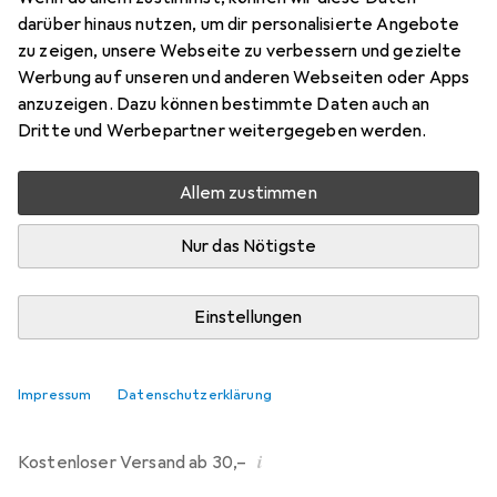
darüber hinaus nutzen, um dir personalisierte Angebote
Bewertungen
zu zeigen, unsere Webseite zu verbessern und gezielte
2
Werbung auf unseren und anderen Webseiten oder Apps
anzuzeigen. Dazu können bestimmte Daten auch an
Dritte und Werbepartner weitergegeben werden.
Mi, 12.8. geliefert
Mehr als 10 Stück an Lager beim Drittanbieter
Allem zustimmen
Lieferort angeben für genaue Lieferzeit
Nur das Nötigste
i
Angebot von
Ecultor
DE
Einstellungen
In den Warenkorb
Impressum
Datenschutzerklärung
Vergleichen
Merken
i
Kostenloser Versand ab 30,–