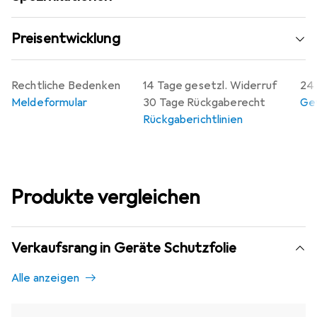
des Displays unterstützt. Die Montage der Folie ist
kinderleicht und ermöglicht eine blasenfreie Anwendung,
Preisentwicklung
während sie jederzeit rückstandsfrei entfernt werden
kann. Diese Blickschutzfolie ist somit die ideale Lösung
für alle, die ihre Kamera vor neugierigen Blicken und
Rechtliche Bedenken
14 Tage gesetzl. Widerruf
24 
Kratzern schützen möchten.
Meldeformular
30 Tage Rückgaberecht
Gew
Rückgaberichtlinien
Produkte vergleichen
Verkaufsrang in Geräte Schutzfolie
Alle anzeigen