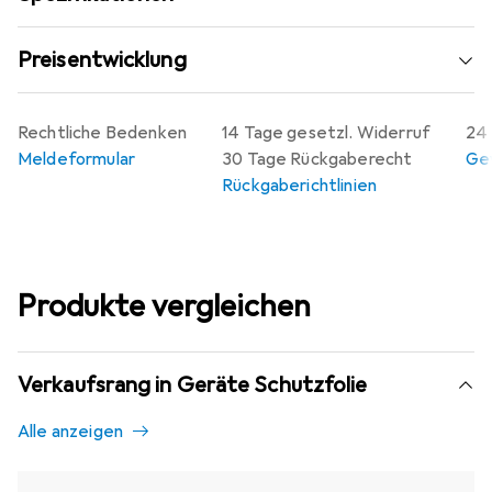
Blickschutzfilter sorgt dafür, dass das Display sowohl im
Hoch- als auch im Querformat vor unerwünschten Blicken
Preisentwicklung
geschützt ist. Hergestellt in Deutschland, vereint diese
Folie Funktionalität und Qualität auf höchstem Niveau.
Rechtliche Bedenken
14 Tage gesetzl. Widerruf
24 
Meldeformular
30 Tage Rückgaberecht
Gew
Rückgaberichtlinien
Produkte vergleichen
Verkaufsrang in Geräte Schutzfolie
Alle anzeigen