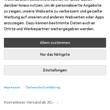
darüber hinaus nutzen, um dir personalisierte Angebote
Bewertungen
zu zeigen, unsere Webseite zu verbessern und gezielte
2
Werbung auf unseren und anderen Webseiten oder Apps
anzuzeigen. Dazu können bestimmte Daten auch an
Dritte und Werbepartner weitergegeben werden.
Di, 11.8. geliefert
Mehr als 10 Stück an Lager beim Drittanbieter
Allem zustimmen
Lieferort angeben für genaue Lieferzeit
Nur das Nötigste
i
Angebot von
Ecultor
DE
Einstellungen
In den Warenkorb
Impressum
Datenschutzerklärung
Vergleichen
Merken
i
Kostenloser Versand ab 30,–