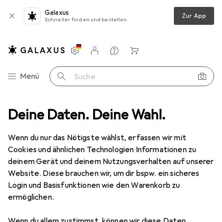
Galaxus
Zur App
Schneller finden und bestellen
Einstellungen
Kundenkonto
Vergleichslisten
Merklisten
Warenkorb
Navigation nach Kategorien
Menü
Suche
ideo
Deine Daten. Deine Wahl.
Geräte Schutzfolie
Dipos Blickschutzfolie 4-Way Privacy
Wenn du nur das Nötigste wählst, erfassen wir mit
Cookies und ähnlichen Technologien Informationen zu
4 Bilder
deinem Gerät und deinem Nutzungsverhalten auf unserer
Website. Diese brauchen wir, um dir bspw. ein sicheres
EUR
13,95
Login und Basisfunktionen wie den Warenkorb zu
Dipos
Blickschutzfolie 4-Way Privacy
ermöglichen.
Preis in EUR inkl. MwSt.
Wenn du allem zustimmst, können wir diese Daten