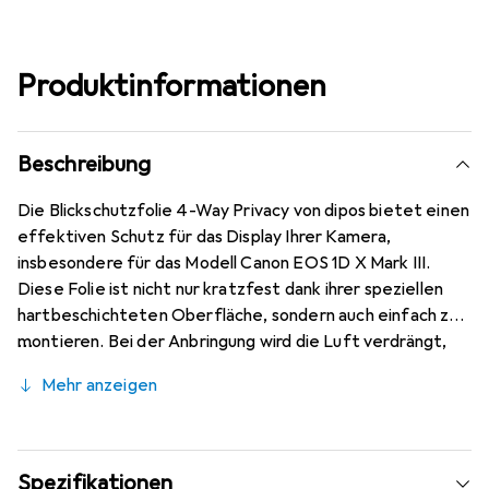
Produktinformationen
Beschreibung
Die Blickschutzfolie 4-Way Privacy von dipos bietet einen
effektiven Schutz für das Display Ihrer Kamera,
insbesondere für das Modell Canon EOS 1D X Mark III.
Diese Folie ist nicht nur kratzfest dank ihrer speziellen
hartbeschichteten Oberfläche, sondern auch einfach zu
montieren. Bei der Anbringung wird die Luft verdrängt,
sodass die Folie sich nahtlos an das Display anschmiegt,
Mehr anzeigen
ohne Blasen zu bilden. Zudem lässt sie sich jederzeit
rückstandsfrei entfernen. Die passgenaue Verarbeitung
erfolgt durch modernste Laserschnitt-Technik, was eine
hervorragende Qualität garantiert. Der integrierte
Spezifikationen