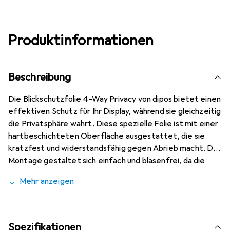
Produktinformationen
Beschreibung
Die Blickschutzfolie 4-Way Privacy von dipos bietet einen
effektiven Schutz für Ihr Display, während sie gleichzeitig
die Privatsphäre wahrt. Diese spezielle Folie ist mit einer
hartbeschichteten Oberfläche ausgestattet, die sie
kratzfest und widerstandsfähig gegen Abrieb macht. Die
Montage gestaltet sich einfach und blasenfrei, da die
Folie sich beim Auftragen selbstständig an das Display
Mehr anzeigen
anpasst und die Luft verdrängt. Zudem ist die Folie
jederzeit rückstandsfrei entfernbar, was eine flexible
Handhabung ermöglicht. Die passgenaue Verarbeitung
erfolgt durch modernste Laserschnitt-Technik, die eine
Spezifikationen