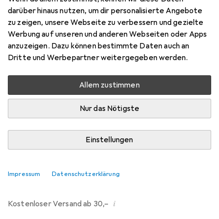
darüber hinaus nutzen, um dir personalisierte Angebote
Bewertungen
zu zeigen, unsere Webseite zu verbessern und gezielte
2
Werbung auf unseren und anderen Webseiten oder Apps
anzuzeigen. Dazu können bestimmte Daten auch an
Dritte und Werbepartner weitergegeben werden.
Di, 11.8. geliefert
Mehr als 10 Stück an Lager beim Drittanbieter
Allem zustimmen
Lieferort angeben für genaue Lieferzeit
Nur das Nötigste
i
Angebot von
Ecultor
DE
Einstellungen
In den Warenkorb
Impressum
Datenschutzerklärung
Vergleichen
Merken
i
Kostenloser Versand ab 30,–