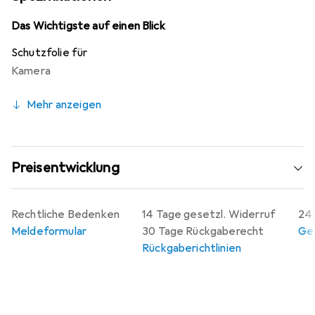
hervorragende Qualität garantiert. Der integrierte 4-
Wege Sichtschutzfilter schützt sowohl im Hoch- als auch
Das Wichtigste auf einen Blick
im Querformat, sodass Ihre Inhalte nur für Sie sichtbar
Schutzfolie für
sind. Diese Blickschutzfolie ist ideal für die Canon EOS
Kamera
500D und wird in Deutschland hergestellt.
Mehr anzeigen
Preisentwicklung
Rechtliche Bedenken
14 Tage gesetzl. Widerruf
24 
Meldeformular
30 Tage Rückgaberecht
Gew
Rückgaberichtlinien