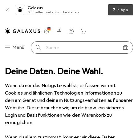
Galaxus
Zur App
Schneller finden und bestellen
Einstellungen
Kundenkonto
Vergleichslisten
Merklisten
Warenkorb
Navigation nach Kategorien
Menü
Suche
ideo
Deine Daten. Deine Wahl.
Geräte Schutzfolie
Dipos Blickschutzfolie 4-Way Privacy
Wenn du nur das Nötigste wählst, erfassen wir mit
Cookies und ähnlichen Technologien Informationen zu
4 Bilder
deinem Gerät und deinem Nutzungsverhalten auf unserer
Website. Diese brauchen wir, um dir bspw. ein sicheres
EUR
13,95
Login und Basisfunktionen wie den Warenkorb zu
Dipos
Blickschutzfolie 4-Way Privacy
ermöglichen.
Preis in EUR inkl. MwSt.
Wenn du allem zustimmst, können wir diese Daten