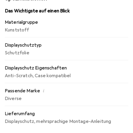
Konfektionierung in Deutschland. 4-Wege Sichtschutz -
integrierter Blickschutzfilter schützt sowohl im Hoch- als
Das Wichtigste auf einen Blick
auch im Querformat.
Materialgruppe
Kunststoff
Displayschutztyp
Schutzfolie
Displayschutz Eigenschaften
Anti-Scratch
,
Case kompatibel
i
Passende Marke
Diverse
Lieferumfang
Displayschutz
,
mehrsprachige Montage-Anleitung