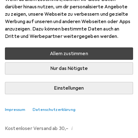
darüber hinaus nutzen, um dir personalisierte Angebote
Marke
Bewertungen
zu zeigen, unsere Webseite zu verbessern und gezielte
Mehr von Dipos
9
Werbung auf unseren und anderen Webseiten oder Apps
anzuzeigen. Dazu können bestimmte Daten auch an
Dritte und Werbepartner weitergegeben werden.
Mo, 10.8. geliefert
Mehr als 10 Stück an Lager beim Drittanbieter
Allem zustimmen
Lieferort angeben für genaue Lieferzeit
Nur das Nötigste
i
Angebot von
Ecultor
DE
Einstellungen
In den Warenkorb
Impressum
Datenschutzerklärung
Vergleichen
Merken
i
Kostenloser Versand ab 30,–