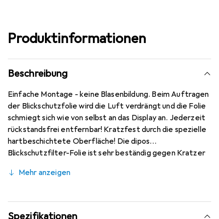
Produktinformationen
Beschreibung
Einfache Montage - keine Blasenbildung. Beim Auftragen
der Blickschutzfolie wird die Luft verdrängt und die Folie
schmiegt sich wie von selbst an das Display an. Jederzeit
rückstandsfrei entfernbar! Kratzfest durch die spezielle
hartbeschichtete Oberfläche! Die dipos
Blickschutzfilter-Folie ist sehr beständig gegen Kratzer
und Abrasion! Passgenaue Schutzfolie. Hervorragende
Mehr anzeigen
Qualität gewährleistet durch den Einsatz von
modernsten Präzisionsmaschinen (Laserschnitttechnik).
Blickschutzfolie kompatibel mit 31 mm Durchmesser Uhr -
Made in Germany - Konstruktion, Zuschnitt und
Spezifikationen