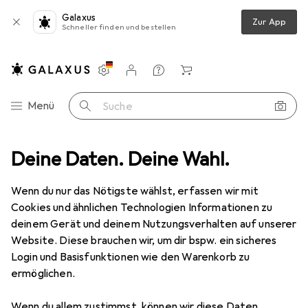
Galaxus
Zur App
Schneller finden und bestellen
Einstellungen
Kundenkonto
Vergleichslisten
Merklisten
Warenkorb
Navigation nach Kategorien
Menü
Suche
Deine Daten. Deine Wahl.
Smartwatch Schutzfolie
Dipos Blickschutzfolie 4-Way Privacy
Wenn du nur das Nötigste wählst, erfassen wir mit
Cookies und ähnlichen Technologien Informationen zu
4 Bilder
deinem Gerät und deinem Nutzungsverhalten auf unserer
Website. Diese brauchen wir, um dir bspw. ein sicheres
EUR
13,95
Login und Basisfunktionen wie den Warenkorb zu
Dipos
Blickschutzfolie 4-Way Privacy
ermöglichen.
Preis in EUR inkl. MwSt.
Wenn du allem zustimmst, können wir diese Daten