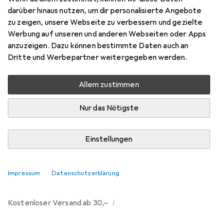
darüber hinaus nutzen, um dir personalisierte Angebote
Bewertungen
zu zeigen, unsere Webseite zu verbessern und gezielte
214
Werbung auf unseren und anderen Webseiten oder Apps
anzuzeigen. Dazu können bestimmte Daten auch an
Dritte und Werbepartner weitergegeben werden.
Di, 11.8. geliefert
Mehr als 10 Stück an Lager beim Drittanbieter
Allem zustimmen
Lieferort angeben für genaue Lieferzeit
Nur das Nötigste
i
Angebot von
Ecultor
DE
Einstellungen
In den Warenkorb
Impressum
Datenschutzerklärung
Vergleichen
Merken
i
Kostenloser Versand ab 30,–