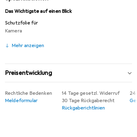
Schmutz leicht abgewiesen werden, was die Reinigung
erleichtert. Zudem lässt sich die Folie blasenfrei
Das Wichtigste auf einen Blick
anbringen und jederzeit rückstandsfrei entfernen, ohne
Schutzfolie für
Klebstoffrückstände zu hinterlassen. Mit einer
Kamera
Herstellergarantie von 10 Jahren ist dieser Displayschutz
ein langlebiges und zuverlässiges Produkt, das in
Mehr anzeigen
Deutschland hergestellt wird.
Preisentwicklung
Rechtliche Bedenken
14 Tage gesetzl. Widerruf
24 
Meldeformular
30 Tage Rückgaberecht
Gew
Rückgaberichtlinien