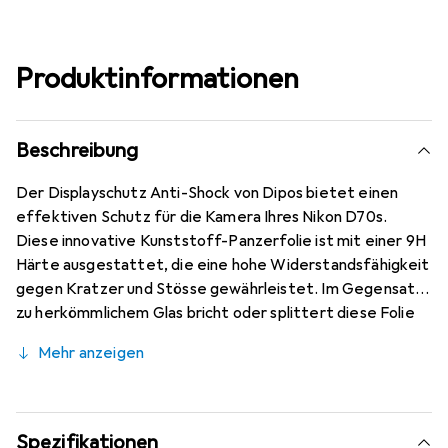
Produktinformationen
Beschreibung
Der Displayschutz Anti-Shock von Dipos bietet einen
effektiven Schutz für die Kamera Ihres Nikon D70s.
Diese innovative Kunststoff-Panzerfolie ist mit einer 9H
Härte ausgestattet, die eine hohe Widerstandsfähigkeit
gegen Kratzer und Stösse gewährleistet. Im Gegensatz
zu herkömmlichem Glas bricht oder splittert diese Folie
nicht, was sie zu einer sicheren Wahl für den täglichen
Mehr anzeigen
Gebrauch macht. Mit einer Dicke von nur 0,2 mm bleibt
die Folie nahezu unsichtbar und beeinträchtigt nicht die
Bildqualität. Die oleophobische Anti-Fingerprint-
Beschichtung sorgt dafür, dass Fingerabdrücke und
Spezifikationen