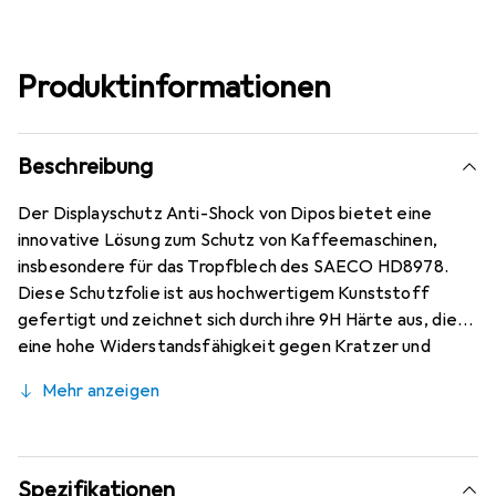
Produktinformationen
Beschreibung
Der Displayschutz Anti-Shock von Dipos bietet eine
innovative Lösung zum Schutz von Kaffeemaschinen,
insbesondere für das Tropfblech des SAECO HD8978.
Diese Schutzfolie ist aus hochwertigem Kunststoff
gefertigt und zeichnet sich durch ihre 9H Härte aus, die
eine hohe Widerstandsfähigkeit gegen Kratzer und
Stösse gewährleistet. Im Gegensatz zu herkömmlichem
Mehr anzeigen
Glas bricht oder splittert diese Folie nicht, was sie zu
einer sicheren Wahl für den täglichen Gebrauch macht.
Mit einer Dicke von nur ca. 0,2 mm bleibt die Folie nahezu
unsichtbar und beeinträchtigt nicht das Design der
Spezifikationen