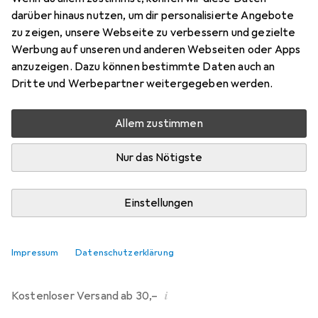
darüber hinaus nutzen, um dir personalisierte Angebote
Bewertungen
zu zeigen, unsere Webseite zu verbessern und gezielte
214
Werbung auf unseren und anderen Webseiten oder Apps
anzuzeigen. Dazu können bestimmte Daten auch an
Dritte und Werbepartner weitergegeben werden.
Mi, 12.8. geliefert
Mehr als 10 Stück an Lager beim Drittanbieter
Allem zustimmen
Lieferort angeben für genaue Lieferzeit
Nur das Nötigste
i
Angebot von
Ecultor
DE
Einstellungen
In den Warenkorb
Impressum
Datenschutzerklärung
Vergleichen
Merken
i
Kostenloser Versand ab 30,–