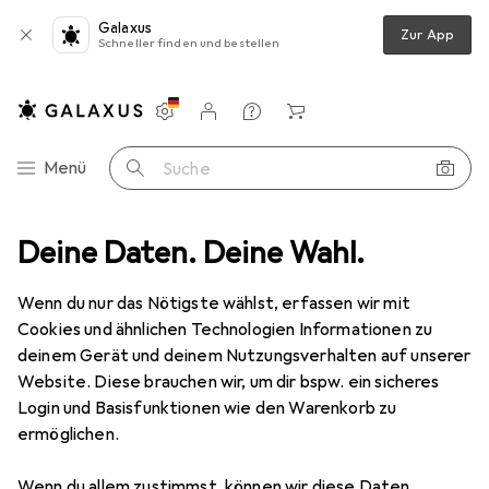
Galaxus
Zur App
Schneller finden und bestellen
Einstellungen
Kundenkonto
Vergleichslisten
Merklisten
Warenkorb
Navigation nach Kategorien
Menü
Suche
o + Video
Deine Daten. Deine Wahl.
Geräte Schutzfolie
Dipos Displayschutz Anti-Shock
Wenn du nur das Nötigste wählst, erfassen wir mit
Cookies und ähnlichen Technologien Informationen zu
8 Bilder
deinem Gerät und deinem Nutzungsverhalten auf unserer
Website. Diese brauchen wir, um dir bspw. ein sicheres
EUR
11,89
Login und Basisfunktionen wie den Warenkorb zu
Dipos
Displayschutz Anti-Shock
ermöglichen.
Preis in EUR inkl. MwSt.
Wenn du allem zustimmst, können wir diese Daten