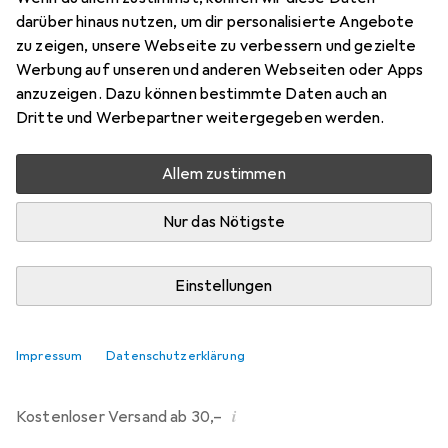
darüber hinaus nutzen, um dir personalisierte Angebote
Bewertungen
zu zeigen, unsere Webseite zu verbessern und gezielte
214
Werbung auf unseren und anderen Webseiten oder Apps
anzuzeigen. Dazu können bestimmte Daten auch an
Dritte und Werbepartner weitergegeben werden.
Mo, 10.8. geliefert
Mehr als 10 Stück an Lager beim Drittanbieter
Allem zustimmen
Lieferort angeben für genaue Lieferzeit
Nur das Nötigste
i
Angebot von
Ecultor
DE
Einstellungen
In den Warenkorb
Impressum
Datenschutzerklärung
Vergleichen
Merken
i
Kostenloser Versand ab 30,–