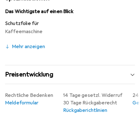
dafür, dass Fingerabdrücke und Schmutz leicht
abgewiesen werden. Zudem lässt sich die Folie blasenfrei
Das Wichtigste auf einen Blick
anbringen und jederzeit rückstandsfrei entfernen, ohne
Schutzfolie für
Klebstoffrückstände zu hinterlassen. Mit einer
Kaffeemaschine
Herstellergarantie von 10 Jahren ist diese Schutzfolie ein
langlebiges und zuverlässiges Produkt, das in Deutschland
Mehr anzeigen
hergestellt wird.
Preisentwicklung
Rechtliche Bedenken
14 Tage gesetzl. Widerruf
24 
Meldeformular
30 Tage Rückgaberecht
Gew
Rückgaberichtlinien