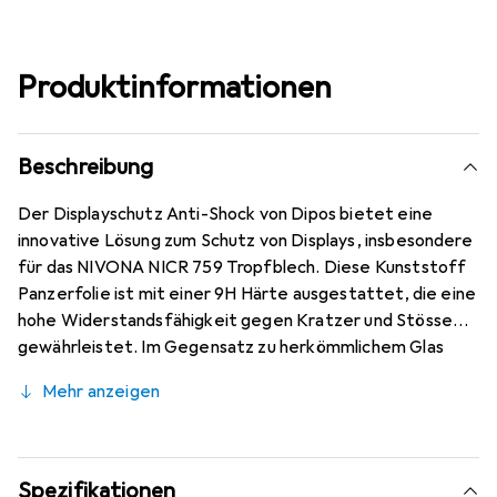
Produktinformationen
Beschreibung
Der Displayschutz Anti-Shock von Dipos bietet eine
innovative Lösung zum Schutz von Displays, insbesondere
für das NIVONA NICR 759 Tropfblech. Diese Kunststoff
Panzerfolie ist mit einer 9H Härte ausgestattet, die eine
hohe Widerstandsfähigkeit gegen Kratzer und Stösse
gewährleistet. Im Gegensatz zu herkömmlichem Glas
bricht oder splittert diese Folie nicht, was sie zu einer
Mehr anzeigen
sicheren Wahl für den täglichen Gebrauch macht. Mit
einer Dicke von nur 0,2 mm bleibt die Folie nahezu
unsichtbar und bietet eine kristallklare Sicht. Die
oleophobische Anti-Fingerprint-Beschichtung sorgt
Spezifikationen