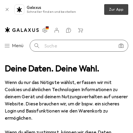
Galaxus
Zur App
Schneller finden und bestellen
Einstellungen
Kundenkonto
Vergleichslisten
Merklisten
Warenkorb
Navigation nach Kategorien
Menü
Suche
o + Video
Deine Daten. Deine Wahl.
Geräte Schutzfolie
Dipos Displayschutz Anti-Shock
Wenn du nur das Nötigste wählst, erfassen wir mit
Cookies und ähnlichen Technologien Informationen zu
7 Bilder
deinem Gerät und deinem Nutzungsverhalten auf unserer
Website. Diese brauchen wir, um dir bspw. ein sicheres
EUR
12,–
Login und Basisfunktionen wie den Warenkorb zu
Dipos
Displayschutz Anti-Shock
ermöglichen.
Preis in EUR inkl. MwSt.
Wenn du allem zustimmst, können wir diese Daten