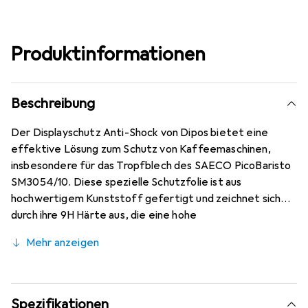
Produktinformationen
Beschreibung
Der Displayschutz Anti-Shock von Dipos bietet eine
effektive Lösung zum Schutz von Kaffeemaschinen,
insbesondere für das Tropfblech des SAECO PicoBaristo
SM3054/10. Diese spezielle Schutzfolie ist aus
hochwertigem Kunststoff gefertigt und zeichnet sich
durch ihre 9H Härte aus, die eine hohe
Widerstandsfähigkeit gegen Kratzer und Stösse
Mehr anzeigen
gewährleistet. Im Gegensatz zu herkömmlichem Glas
bricht oder splittert diese Folie nicht, was sie zu einer
sicheren Wahl für den täglichen Gebrauch macht. Die
matte, antireflexive Oberfläche sorgt dafür, dass
Spezifikationen