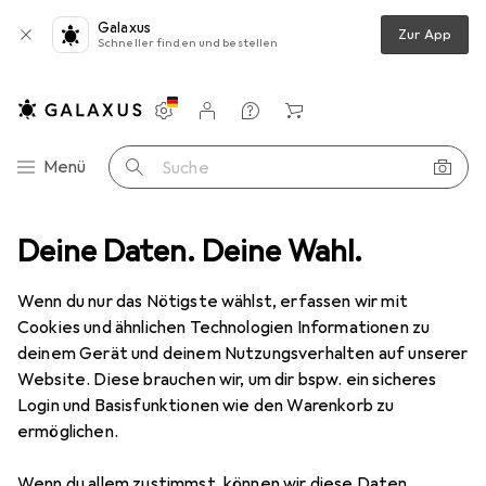
Galaxus
Zur App
Schneller finden und bestellen
Einstellungen
Kundenkonto
Vergleichslisten
Merklisten
Warenkorb
Navigation nach Kategorien
Menü
Suche
o + Video
Deine Daten. Deine Wahl.
Geräte Schutzfolie
Dipos Displayschutz Anti-Shock
Wenn du nur das Nötigste wählst, erfassen wir mit
Cookies und ähnlichen Technologien Informationen zu
8 Bilder
deinem Gerät und deinem Nutzungsverhalten auf unserer
Website. Diese brauchen wir, um dir bspw. ein sicheres
EUR
12,89
Login und Basisfunktionen wie den Warenkorb zu
Dipos
Displayschutz Anti-Shock
ermöglichen.
Preis in EUR inkl. MwSt.
Wenn du allem zustimmst, können wir diese Daten