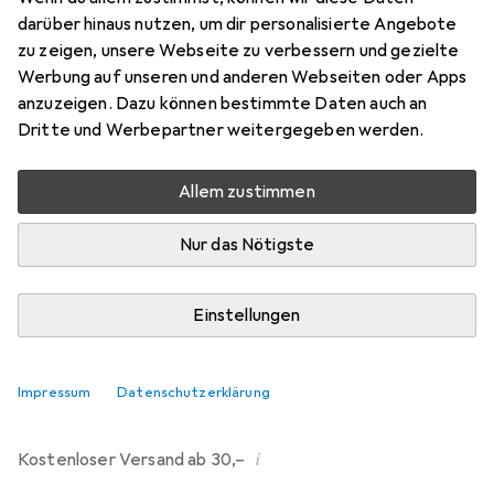
darüber hinaus nutzen, um dir personalisierte Angebote
Bewertungen
zu zeigen, unsere Webseite zu verbessern und gezielte
214
Werbung auf unseren und anderen Webseiten oder Apps
anzuzeigen. Dazu können bestimmte Daten auch an
Dritte und Werbepartner weitergegeben werden.
Di, 11.8. geliefert
Mehr als 10 Stück an Lager beim Drittanbieter
Allem zustimmen
Lieferort angeben für genaue Lieferzeit
Nur das Nötigste
i
Angebot von
Ecultor
DE
Einstellungen
In den Warenkorb
Impressum
Datenschutzerklärung
Vergleichen
Merken
i
Kostenloser Versand ab 30,–