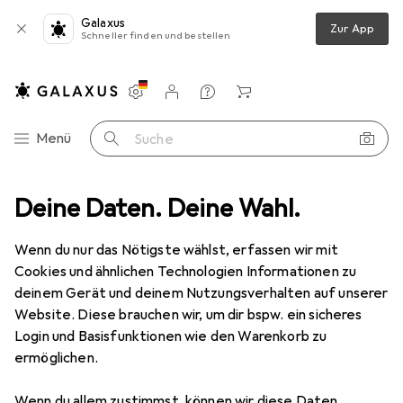
Galaxus
Zur App
Schneller finden und bestellen
Einstellungen
Kundenkonto
Vergleichslisten
Merklisten
Warenkorb
Navigation nach Kategorien
Menü
Suche
o + Video
Deine Daten. Deine Wahl.
Geräte Schutzfolie
Dipos Displayschutz Anti-Shock
Wenn du nur das Nötigste wählst, erfassen wir mit
Cookies und ähnlichen Technologien Informationen zu
8 Bilder
deinem Gerät und deinem Nutzungsverhalten auf unserer
Website. Diese brauchen wir, um dir bspw. ein sicheres
EUR
8,98
Login und Basisfunktionen wie den Warenkorb zu
Dipos
Displayschutz Anti-Shock
ermöglichen.
Preis in EUR inkl. MwSt.
Wenn du allem zustimmst, können wir diese Daten