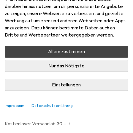
darüber hinaus nutzen, um dir personalisierte Angebote
Bewertungen
zu zeigen, unsere Webseite zu verbessern und gezielte
214
Werbung auf unseren und anderen Webseiten oder Apps
anzuzeigen. Dazu können bestimmte Daten auch an
Dritte und Werbepartner weitergegeben werden.
Di, 11.8. geliefert
Mehr als 10 Stück an Lager beim Drittanbieter
Allem zustimmen
Lieferort angeben für genaue Lieferzeit
Nur das Nötigste
i
Angebot von
Ecultor
DE
Einstellungen
In den Warenkorb
Impressum
Datenschutzerklärung
Vergleichen
Merken
i
Kostenloser Versand ab 30,–